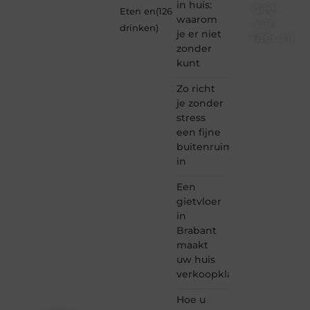
in huis:
deel
Eten en
(126
waarom
van
drinken
)
je er niet
Taec.nl
zonder
Taec.nl
kunt
is dé
plek
Zo richt
waar
je zonder
creativiteit,
stress
schrijven
een fijne
en
buitenruimte
lezen
in
samenkomen.
Heb je
Een
een
passie
gietvloer
voor
in
bloggen,
Brabant
verhalen
maakt
vertellen
uw huis
of
verkoopklaar
gewoon
het
ontdekken
Hoe u