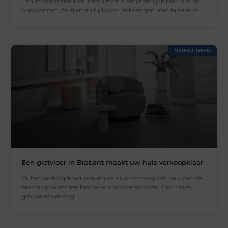
Een comfortabele buitenruimte is een heerlijke plek om te
ontspannen, te eten en tijd door te brengen met familie of
VERBOUWEN
Een gietvloer in Brabant maakt uw huis verkoopklaar
Bij het verkoopklaar maken van uw woning valt de vloer als
eerste op wanneer bezoekers binnenstappen. Een frisse,
gladde afwerking