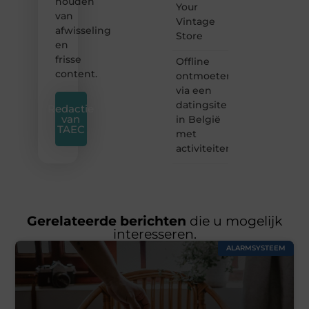
houden
Your
van
Vintage
afwisseling
Store
en
frisse
Offline
content.
ontmoeten
via een
datingsite
Redactie
van
in België
TAEC
met
activiteiten
Gerelateerde berichten
die u mogelijk
interesseren.
ALARMSYSTEEM