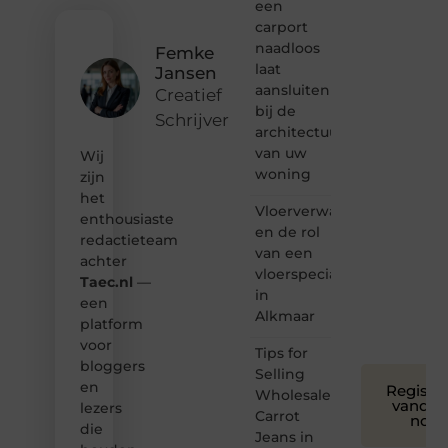
van
een
inspirerende
carport
content?
naadloos
Femke
Dan
laat
Jansen
hoor jij
aansluiten
bij ons!
Creatief
bij de
Schrijver
❝
architectuur
Samen
van uw
Wij
maken
woning
zijn
we
het
bloggen
Vloerverwarming
toegankelijk,
enthousiaste
en de rol
creatief
redactieteam
van een
en
achter
leuk
vloerspecialist
Taec.nl
—
voor
in
een
iedereen
Alkmaar
platform
❞
voor
Tips for
bloggers
Selling
en
Registre
Wholesale
vandaa
lezers
Carrot
nog
die
Jeans in