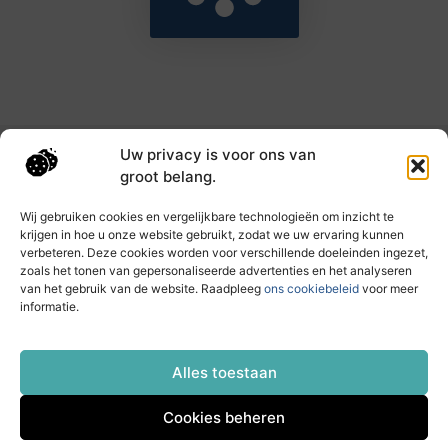
Uw privacy is voor ons van
Main Links
groot belang.
Goede backlinks: de sleutel tot hogere rankings en meer autoriteit
Geld verdienen met links: haal het maximale uit je online bereik
Wij gebruiken cookies en vergelijkbare technologieën om inzicht te
krijgen in hoe u onze website gebruikt, zodat we uw ervaring kunnen
verbeteren. Deze cookies worden voor verschillende doeleinden ingezet,
zoals het tonen van gepersonaliseerde advertenties en het analyseren
Dagelijks nieuwe inzichten op taec.nl
van het gebruik van de website. Raadpleeg
ons cookiebeleid
voor meer
Artikelen vol kennis, inspiratie en praktische tips die
informatie.
jouw ontwikkeling en dagelijks leven verrijken.
Website index
Cookiebeleid (EU)
Alles toestaan
Cookies beheren
@2025 All Right Reserved. Design by
www.taec.nl