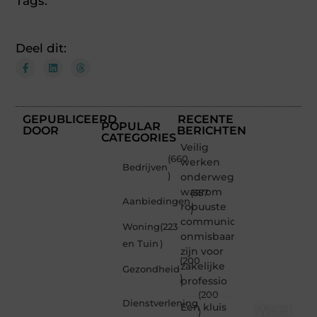
Tags:
Deel dit:
GEPUBLICEERD
RECENTE
POPULAR
DOOR
BERICHTEN
CATEGORIES
Veilig
(660
werken
Bedrijven
)
onderweg:
waarom
(357
Aanbiedingen
robuuste
)
communicatiemiddelen
Woning
(223
onmisbaar
en Tuin
)
zijn voor
(200
zakelijke
Gezondheid
)
professio
(200
Dienstverlening
Een kluis
Word
)