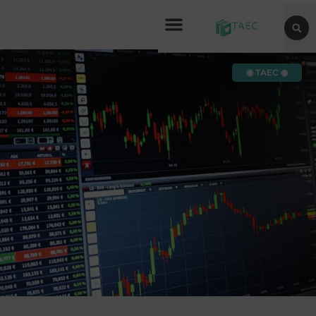
◉ TAEC ◉