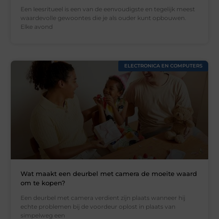
Een leesritueel is een van de eenvoudigste en tegelijk meest
waardevolle gewoontes die je als ouder kunt opbouwen.
Elke avond
ELECTRONICA EN COMPUTERS
Wat maakt een deurbel met camera de moeite waard
om te kopen?
Een deurbel met camera verdient zijn plaats wanneer hij
echte problemen bij de voordeur oplost in plaats van
simpelweg een