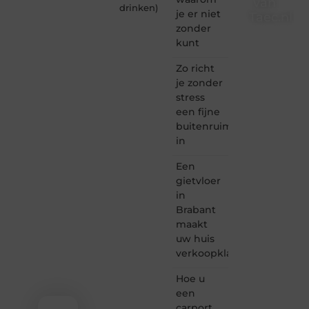
van
drinken
)
je er niet
Taec.nl
zonder
Taec.nl
kunt
is dé
plek
Zo richt
waar
je zonder
creativiteit,
stress
schrijven
een fijne
en
buitenruimte
lezen
in
samenkomen.
Heb je
Een
een
passie
gietvloer
voor
in
bloggen,
Brabant
verhalen
maakt
vertellen
uw huis
of
verkoopklaar
gewoon
het
ontdekken
Hoe u
van
een
inspirerende
carport