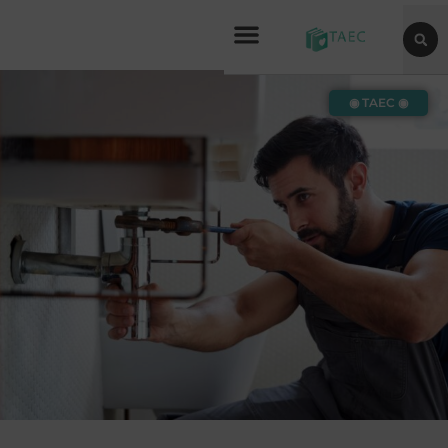
◉ TAEC ◉