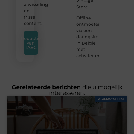
Vintage
afwisseling
Store
en
frisse
Offline
content.
ontmoeten
via een
datingsite
Redactie
van
in België
TAEC
met
activiteiten
Gerelateerde berichten
die u mogelijk
interesseren.
ALARMSYSTEEM