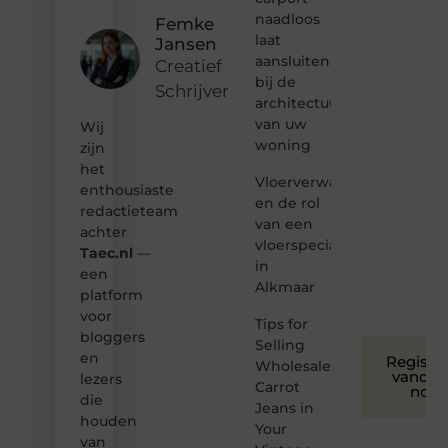
content?
naadloos
Femke
Dan
laat
Jansen
hoor jij
aansluiten
bij ons!
Creatief
bij de
Schrijver
❝
architectuur
Samen
van uw
Wij
maken
woning
zijn
we
het
bloggen
Vloerverwarming
toegankelijk,
enthousiaste
en de rol
creatief
redactieteam
van een
en
achter
leuk
vloerspecialist
Taec.nl
—
voor
in
een
iedereen
Alkmaar
platform
❞
voor
Tips for
bloggers
Selling
en
Registre
Wholesale
vandaa
lezers
Carrot
nog
die
Jeans in
houden
Your
van