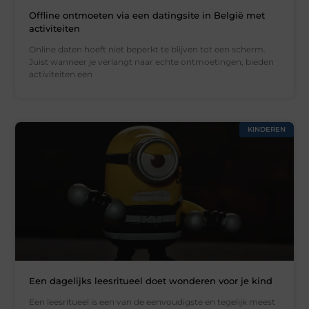
Offline ontmoeten via een datingsite in België met
activiteiten
Online daten hoeft niet beperkt te blijven tot een scherm.
Juist wanneer je verlangt naar echte ontmoetingen, bieden
activiteiten een
KINDEREN
Een dagelijks leesritueel doet wonderen voor je kind
Een leesritueel is een van de eenvoudigste en tegelijk meest