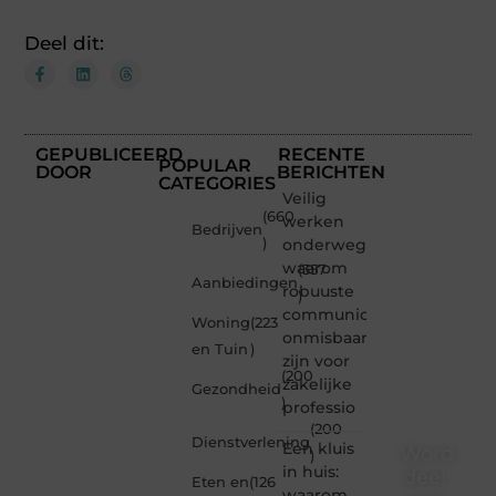
Deel dit:
GEPUBLICEERD
RECENTE
POPULAR
DOOR
BERICHTEN
CATEGORIES
Veilig
(660
werken
Bedrijven
)
onderweg:
waarom
(357
Aanbiedingen
robuuste
)
communicatiemiddelen
Woning
(223
onmisbaar
en Tuin
)
zijn voor
(200
zakelijke
Gezondheid
)
professio
(200
Dienstverlening
Een kluis
Word
)
in huis:
deel
Eten en
(126
waarom