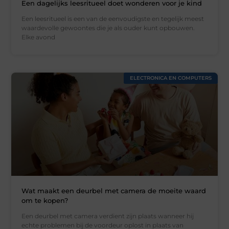
Een dagelijks leesritueel doet wonderen voor je kind
Een leesritueel is een van de eenvoudigste en tegelijk meest
waardevolle gewoontes die je als ouder kunt opbouwen.
Elke avond
ELECTRONICA EN COMPUTERS
Wat maakt een deurbel met camera de moeite waard
om te kopen?
Een deurbel met camera verdient zijn plaats wanneer hij
echte problemen bij de voordeur oplost in plaats van