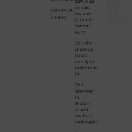
Een kluis
Word
)
in huis:
deel
Eten en
(126
waarom
van
drinken
)
je er niet
Taec.nl
zonder
Taec.nl
kunt
is dé
plek
Zo richt
waar
je zonder
creativiteit,
stress
schrijven
een fijne
en
buitenruimte
lezen
in
samenkomen.
Heb je
Een
een
passie
gietvloer
voor
in
bloggen,
Brabant
verhalen
maakt
vertellen
uw huis
of
verkoopklaar
gewoon
het