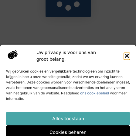
Uw privacy is voor ons van
Main Links
groot belang.
Goede backlinks: de sleutel tot hogere rankings en meer autoriteit
Geld verdienen met links: haal het maximale uit je online bereik
Wij gebruiken cookies en vergelijkbare technologieën om inzicht te
krijgen in hoe u onze website gebruikt, zodat we uw ervaring kunnen
verbeteren. Deze cookies worden voor verschillende doeleinden ingezet,
zoals het tonen van gepersonaliseerde advertenties en het analyseren
Dagelijks nieuwe inzichten op taec.nl
van het gebruik van de website. Raadpleeg
ons cookiebeleid
voor meer
Artikelen vol kennis, inspiratie en praktische tips die
informatie.
jouw ontwikkeling en dagelijks leven verrijken.
Website index
Cookiebeleid (EU)
Alles toestaan
Cookies beheren