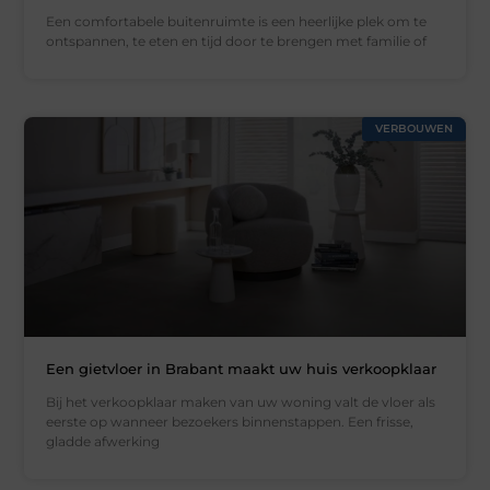
Een comfortabele buitenruimte is een heerlijke plek om te
ontspannen, te eten en tijd door te brengen met familie of
VERBOUWEN
Een gietvloer in Brabant maakt uw huis verkoopklaar
Bij het verkoopklaar maken van uw woning valt de vloer als
eerste op wanneer bezoekers binnenstappen. Een frisse,
gladde afwerking