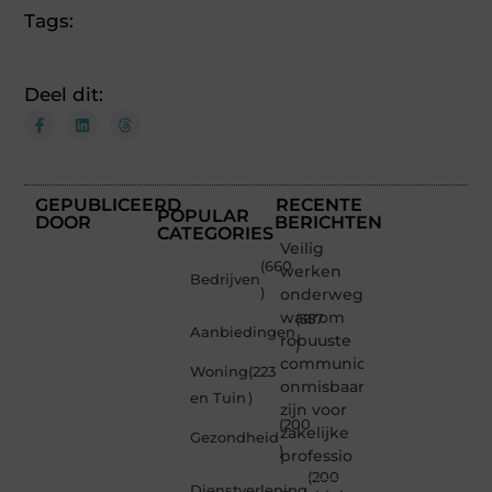
Tags:
Deel dit:
GEPUBLICEERD
RECENTE
POPULAR
DOOR
BERICHTEN
CATEGORIES
Veilig
(660
werken
Bedrijven
)
onderweg:
waarom
(357
Aanbiedingen
robuuste
)
communicatiemiddelen
Woning
(223
onmisbaar
en Tuin
)
zijn voor
(200
zakelijke
Gezondheid
)
professio
(200
Dienstverlening