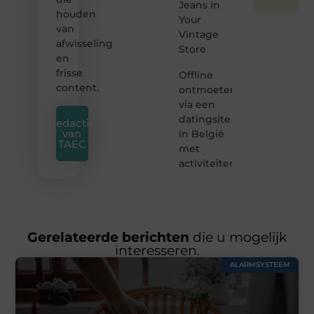
Jeans in
houden
Your
van
Vintage
afwisseling
Store
en
frisse
Offline
content.
ontmoeten
via een
datingsite
Redactie
van
in België
TAEC
met
activiteiten
Gerelateerde berichten
die u mogelijk
interesseren.
ALARMSYSTEEM