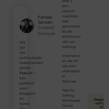
ontdekken
Hoe u
van
een
inspirerende
carport
content?
naadloos
Femke
Dan
laat
Jansen
hoor jij
aansluiten
bij ons!
Creatief
bij de
Schrijver
❝
architectuur
Samen
van uw
Wij
maken
woning
zijn
we
het
bloggen
Vloerverwarming
toegankelijk,
enthousiaste
en de rol
creatief
redactieteam
van een
en
achter
leuk
vloerspecialist
Taec.nl
—
voor
in
een
iedereen
Alkmaar
platform
❞
voor
Tips for
bloggers
Selling
en
Registre
Wholesale
vandaa
lezers
Carrot
nog
die