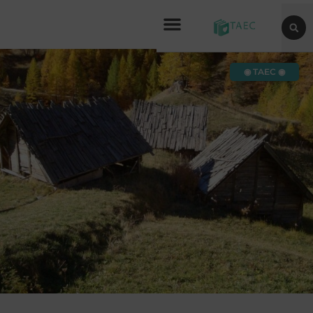
◉ TAEC ◉