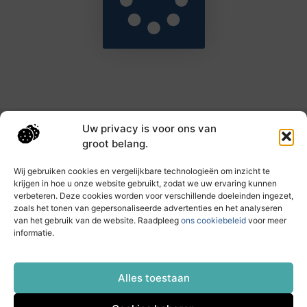
Uw privacy is voor ons van
Main Links
groot belang.
Goede backlinks: de sleutel tot hogere rankings en meer autoriteit
Geld verdienen met links: haal het maximale uit je online bereik
Wij gebruiken cookies en vergelijkbare technologieën om inzicht te
krijgen in hoe u onze website gebruikt, zodat we uw ervaring kunnen
verbeteren. Deze cookies worden voor verschillende doeleinden ingezet,
zoals het tonen van gepersonaliseerde advertenties en het analyseren
Dagelijks nieuwe inzichten op taec.nl
van het gebruik van de website. Raadpleeg
ons cookiebeleid
voor meer
Artikelen vol kennis, inspiratie en praktische tips die
informatie.
jouw ontwikkeling en dagelijks leven verrijken.
Website index
Cookiebeleid (EU)
Alles toestaan