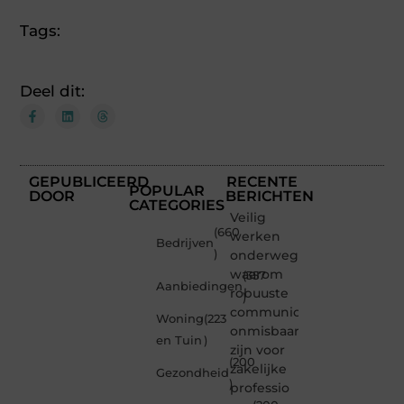
Tags:
Deel dit:
GEPUBLICEERD
RECENTE
POPULAR
DOOR
BERICHTEN
CATEGORIES
Veilig
(660
werken
Bedrijven
)
onderweg:
waarom
(357
Aanbiedingen
robuuste
)
communicatiemiddelen
Woning
(223
onmisbaar
en Tuin
)
zijn voor
(200
zakelijke
Gezondheid
)
professio