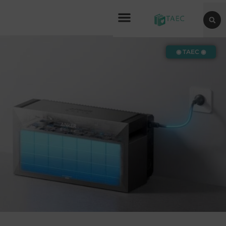
◉ TAEC ◉