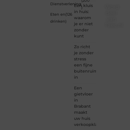
(200
Dienstverlening
Een kluis
Word
)
in huis:
deel
Eten en
(126
waarom
van
drinken
)
je er niet
Taec.nl
zonder
Taec.nl
kunt
is dé
plek
Zo richt
waar
je zonder
creativiteit,
stress
schrijven
een fijne
en
buitenruimte
lezen
in
samenkomen.
Heb je
Een
een
passie
gietvloer
voor
in
bloggen,
Brabant
verhalen
maakt
vertellen
uw huis
of
verkoopklaar
gewoon
het