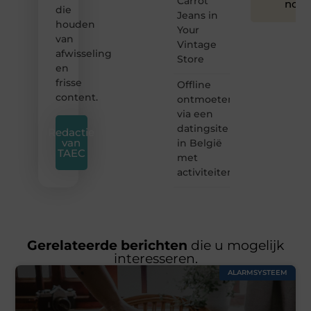
Carrot
nog
die
Jeans in
houden
Your
van
Vintage
afwisseling
Store
en
frisse
Offline
content.
ontmoeten
via een
datingsite
Redactie
van
in België
TAEC
met
activiteiten
Gerelateerde berichten
die u mogelijk
interesseren.
ALARMSYSTEEM