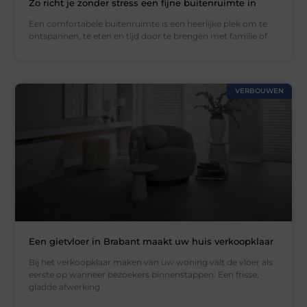
Zo richt je zonder stress een fijne buitenruimte in
Een comfortabele buitenruimte is een heerlijke plek om te
ontspannen, te eten en tijd door te brengen met familie of
VERBOUWEN
Een gietvloer in Brabant maakt uw huis verkoopklaar
Bij het verkoopklaar maken van uw woning valt de vloer als
eerste op wanneer bezoekers binnenstappen. Een frisse,
gladde afwerking