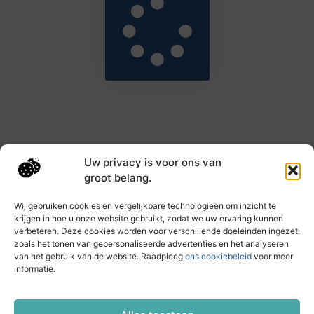
Uw privacy is voor ons van
Main Links
groot belang.
Goede backlinks: de sleutel tot hogere rankings en meer autoriteit
Geld verdienen met links: haal het maximale uit je online bereik
Wij gebruiken cookies en vergelijkbare technologieën om inzicht te
krijgen in hoe u onze website gebruikt, zodat we uw ervaring kunnen
verbeteren. Deze cookies worden voor verschillende doeleinden ingezet,
zoals het tonen van gepersonaliseerde advertenties en het analyseren
Dagelijks nieuwe inzichten op taec.nl
van het gebruik van de website. Raadpleeg
ons cookiebeleid
voor meer
Artikelen vol kennis, inspiratie en praktische tips die
informatie.
jouw ontwikkeling en dagelijks leven verrijken.
Website index
Cookiebeleid (EU)