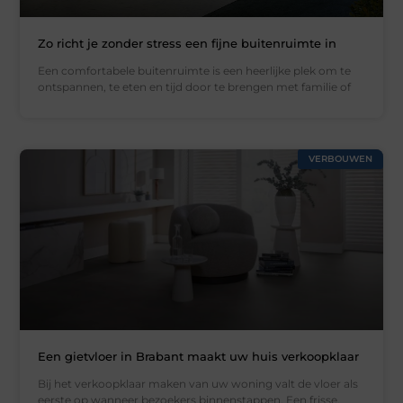
Zo richt je zonder stress een fijne buitenruimte in
Een comfortabele buitenruimte is een heerlijke plek om te
ontspannen, te eten en tijd door te brengen met familie of
VERBOUWEN
Een gietvloer in Brabant maakt uw huis verkoopklaar
Bij het verkoopklaar maken van uw woning valt de vloer als
eerste op wanneer bezoekers binnenstappen. Een frisse,