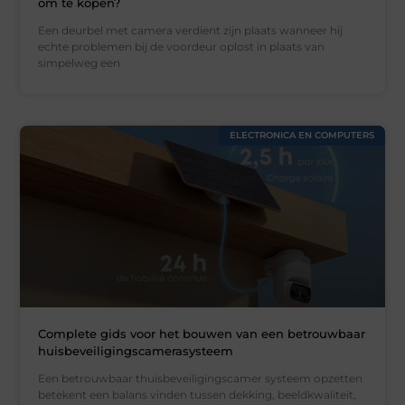
om te kopen?
Een deurbel met camera verdient zijn plaats wanneer hij
echte problemen bij de voordeur oplost in plaats van
simpelweg een
ELECTRONICA EN COMPUTERS
Complete gids voor het bouwen van een betrouwbaar
huisbeveiligingscamerasysteem
Een betrouwbaar thuisbeveiligingscamer systeem opzetten
betekent een balans vinden tussen dekking, beeldkwaliteit,