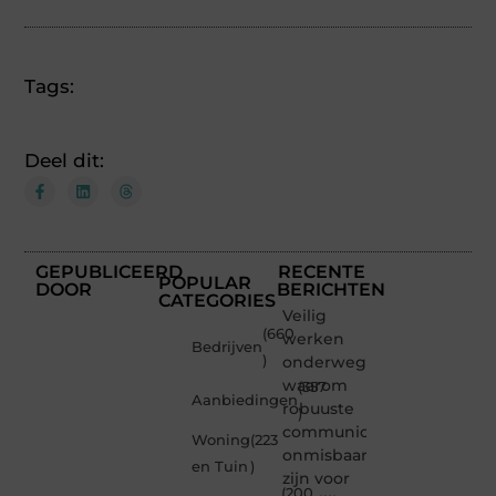
Tags:
Deel dit:
GEPUBLICEERD
RECENTE
POPULAR
DOOR
BERICHTEN
CATEGORIES
Veilig
(660
werken
Bedrijven
)
onderweg:
waarom
(357
Aanbiedingen
robuuste
)
communicatiemiddelen
Woning
(223
onmisbaar
en Tuin
)
zijn voor
(200