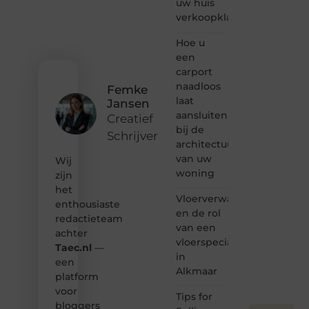
uw huis
of
verkoopklaar
gewoon
het
ontdekken
Hoe u
van
een
inspirerende
carport
content?
naadloos
Femke
Dan
laat
Jansen
hoor jij
aansluiten
bij ons!
Creatief
bij de
Schrijver
❝
architectuur
Samen
van uw
Wij
maken
woning
zijn
we
het
bloggen
Vloerverwarming
toegankelijk,
enthousiaste
en de rol
creatief
redactieteam
van een
en
achter
leuk
vloerspecialist
Taec.nl
—
voor
in
een
iedereen
Alkmaar
platform
❞
voor
Tips for
bloggers