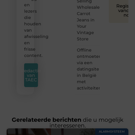
Selling
en
Registre
Wholesale
vandaa
lezers
Carrot
nog
die
Jeans in
houden
Your
van
Vintage
afwisseling
Store
en
frisse
Offline
content.
ontmoeten
via een
datingsite
Redactie
van
in België
TAEC
met
activiteiten
Gerelateerde berichten
die u mogelijk
interesseren.
ALARMSYSTEEM