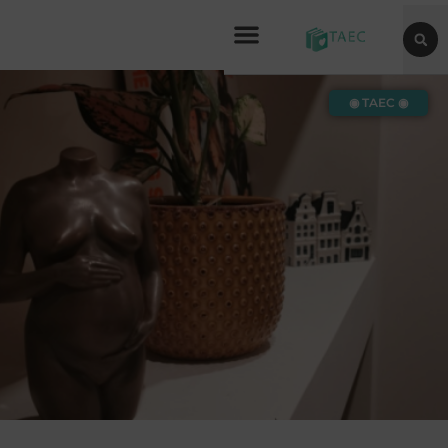
◉ TAEC ◉