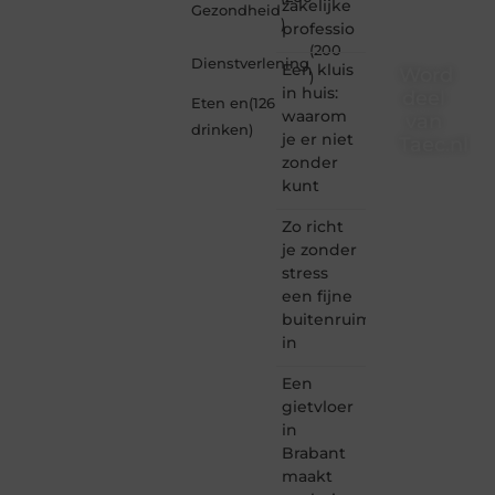
zakelijke
Gezondheid
)
professio
(200
Dienstverlening
Een kluis
Word
)
in huis:
deel
Eten en
(126
waarom
van
drinken
)
je er niet
Taec.nl
zonder
Taec.nl
kunt
is dé
plek
Zo richt
waar
je zonder
creativiteit,
stress
schrijven
een fijne
en
buitenruimte
lezen
in
samenkomen.
Heb je
Een
een
passie
gietvloer
voor
in
bloggen,
Brabant
verhalen
maakt
vertellen