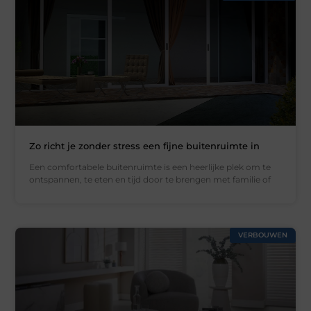
Zo richt je zonder stress een fijne buitenruimte in
Een comfortabele buitenruimte is een heerlijke plek om te
ontspannen, te eten en tijd door te brengen met familie of
VERBOUWEN