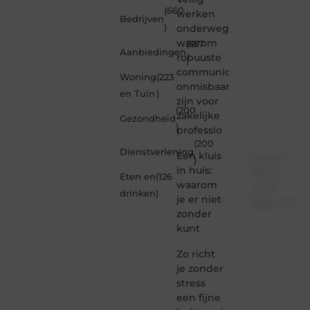
(660
werken
Bedrijven
)
onderweg:
waarom
(357
Aanbiedingen
robuuste
)
communicatiemiddelen
Woning
(223
onmisbaar
en Tuin
)
zijn voor
(200
zakelijke
Gezondheid
)
professio
(200
Dienstverlening
Een kluis
Word
)
in huis:
deel
Eten en
(126
waarom
van
drinken
)
je er niet
Taec.nl
zonder
Taec.nl
kunt
is dé
plek
Zo richt
waar
je zonder
creativiteit,
stress
schrijven
een fijne
en