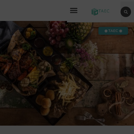
◉ TAEC ◉