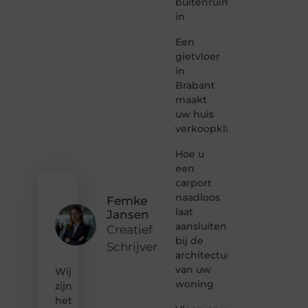
buitenruimte
lezen
in
samenkomen.
Heb je
Een
een
passie
gietvloer
voor
in
bloggen,
Brabant
verhalen
maakt
vertellen
uw huis
of
verkoopklaar
gewoon
het
ontdekken
Hoe u
van
een
inspirerende
carport
content?
naadloos
Femke
Dan
laat
Jansen
hoor jij
aansluiten
bij ons!
Creatief
bij de
Schrijver
❝
architectuur
Samen
van uw
Wij
maken
woning
zijn
we
het
bloggen