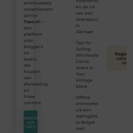
Vloerverwarming
toegankelijk,
enthousiaste
en de rol
creatief
redactieteam
van een
en
achter
leuk
vloerspecialist
Taec.nl
—
voor
in
een
iedereen
Alkmaar
platform
❞
voor
Tips for
bloggers
Selling
en
Registre
Wholesale
vandaa
lezers
Carrot
nog
die
Jeans in
houden
Your
van
Vintage
afwisseling
Store
en
frisse
Offline
content.
ontmoeten
via een
datingsite
Redactie
van
in België
TAEC
met