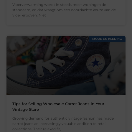
Vloerverwarming wordt in steeds meer woningen de
standaard, en dat vraagt om een doordachte keuze van de
vloer erboven. Niet
MODE EN KLEDING
Tips for Selling Wholesale Carrot Jeans in Your
Vintage Store
Growing demand for authentic vintage fashion has made
carrot jeans an increasingly valuable addition to retail
collections. Their relaxed fit,