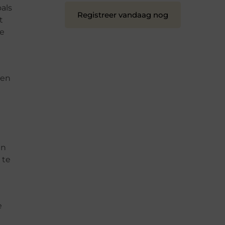
als
Registreer vandaag nog
t
ie
een
en
 te
e