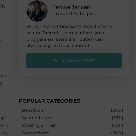
rk
Femke Jansen
Creatief Schrijver
Wij zijn het enthousiaste redactieteam
achter
Taec.nl
— een platform voor
bloggers en lezers die houden van
e
afwisseling en frisse content.
Redactie van TAEC
n is
ie
POPULAR CATEGORIES
Bedrijven
(660 )
Aanbiedingen
(357 )
dat
chts
Woning en Tuin
(223 )
len,
Gezondheid
(200 )