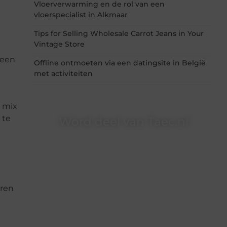
Vloerverwarming en de rol van een
vloerspecialist in Alkmaar
Tips for Selling Wholesale Carrot Jeans in Your
Vintage Store
leen
Offline ontmoeten via een datingsite in België
met activiteiten
n mix
 te
Word deel van Taec.nl
Taec.nl is dé plek waar creativiteit, schrijven en
lezen samenkomen. Heb je een passie voor
bloggen, verhalen vertellen of gewoon het
ontdekken van inspirerende content? Dan hoor
jij bij ons!
eren
❝
Samen maken we bloggen toegankelijk,
creatief en leuk voor iedereen
❞