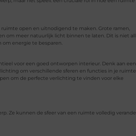
werp, maar het speelt een cruciale rol in hoe een ruimte
en ruimte open en uitnodigend te maken. Grote ramen,
om meer natuurlijk licht binnen te laten. Dit is niet al
 om energie te besparen.
sentieel voor een goed ontworpen interieur. Denk aan ee
lichting om verschillende sferen en functies in je ruimte
en om de perfecte verlichting te vinden voor elke
twerp. Ze kunnen de sfeer van een ruimte volledig verand