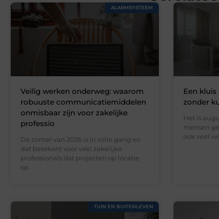
ALARMSYSTEEM
Veilig werken onderweg: waarom
Een kluis 
robuuste communicatiemiddelen
zonder k
onmisbaar zijn voor zakelijke
Het is augu
professio
mensen gen
ook veel wo
De zomer van 2026 is in volle gang en
dat betekent voor veel zakelijke
professionals dat projecten op locatie
op
TUIN EN BUITENLEVEN