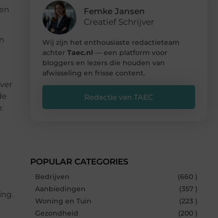
een
Femke Jansen
Creatief Schrijver
en
Wij zijn het enthousiaste redactieteam
achter
Taec.nl
— een platform voor
bloggers en lezers die houden van
afwisseling en frisse content.
ever
de
Redactie van TAEC
:
POPULAR CATEGORIES
Bedrijven
(660 )
Aanbiedingen
(357 )
ing.
Woning en Tuin
(223 )
Gezondheid
(200 )