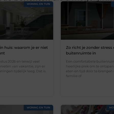
WONING EN TUIN
in huis: waarom je er niet
Zo richt je zonder stress 
unt
buitenruimte in
stus 2026 en terwijl veel
Een comfortabele buitenruim
ieten van vakantie, zijn er
heerlijke plek om te ontspan
ningen tijdelijk leeg. Dat is
eten en tijd door te brengen
familie of
WONING EN TUIN
MO