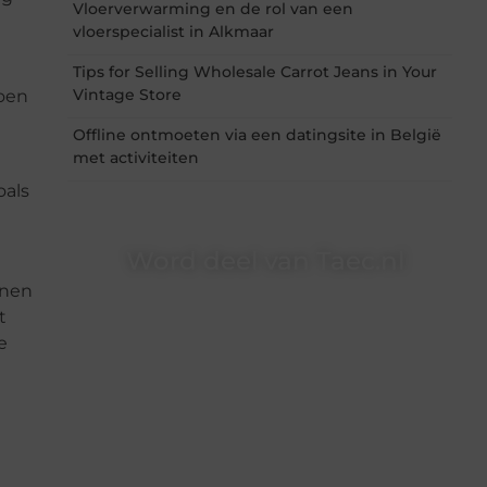
Vloerverwarming en de rol van een
vloerspecialist in Alkmaar
Tips for Selling Wholesale Carrot Jeans in Your
Vintage Store
doen
Offline ontmoeten via een datingsite in België
met activiteiten
oals
Word deel van Taec.nl
nnen
Taec.nl is dé plek waar creativiteit, schrijven en
t
lezen samenkomen. Heb je een passie voor
e
bloggen, verhalen vertellen of gewoon het
ontdekken van inspirerende content? Dan hoor
jij bij ons!
❝
Samen maken we bloggen toegankelijk,
creatief en leuk voor iedereen
❞