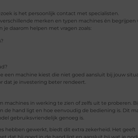
ek is het persoonlijk contact met specialisten.
 verschillende merken en typen machines én begrijpen
en je daarom helpen met vragen zoals:
n?
ud?
je een machine kiest die niet goed aansluit bij jouw situa
r dat je investering beter rendeert.
 machines in werking te zien of zelfs uit te proberen. Bi
in de hand ligt en hoe eenvoudig de bediening is. Dit m
el gebruiksvriendelijk genoeg is.
s hebben gewerkt, biedt dit extra zekerheid. Het geeft
dat hij goed in de hand ligt en aansluit bij wat je nod