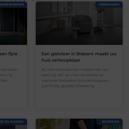
AANBIEDINGEN
VERBOUWEN
een fijne
Een gietvloer in Brabant maakt uw
huis verkoopklaar
te is een
Bij het verkoopklaar maken van uw
nen, te
woning valt de vloer als eerste op
 met
wanneer bezoekers binnenstappen.
Een frisse, gladde afwerking
DE EN KLEDING
BEDRIJVEN