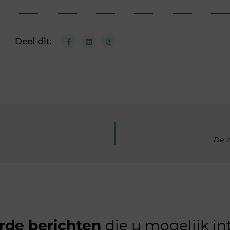
Deel dit:
De z
rde berichten
die u mogelijk in