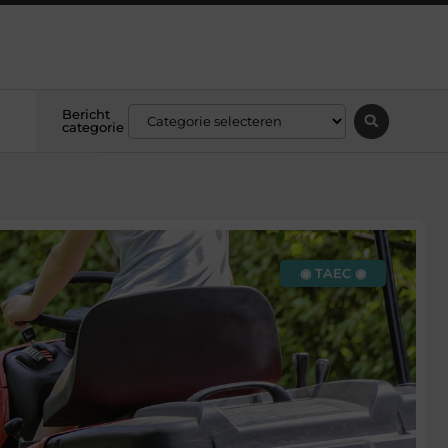
Bericht
categorie
◉ TAEC ◉