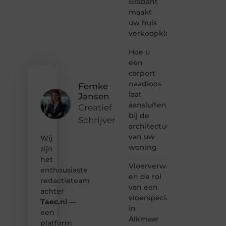
Brabant
verhalen
maakt
vertellen
uw huis
of
verkoopklaar
gewoon
het
ontdekken
Hoe u
van
een
inspirerende
carport
content?
naadloos
Femke
Dan
laat
Jansen
hoor jij
aansluiten
bij ons!
Creatief
bij de
Schrijver
❝
architectuur
Samen
van uw
Wij
maken
woning
zijn
we
het
bloggen
Vloerverwarming
toegankelijk,
enthousiaste
en de rol
creatief
redactieteam
van een
en
achter
leuk
vloerspecialist
Taec.nl
—
voor
in
een
iedereen
Alkmaar
platform
❞