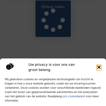
Meer laden
Uw privacy is voor ons van
Main Links
groot belang.
Goede backlinks: de sleutel tot hogere rankings en meer autoriteit
Geld verdienen met links: haal het maximale uit je online bereik
Wij gebruiken cookies en vergelijkbare technologieën om inzicht te
krijgen in hoe u onze website gebruikt, zodat we uw ervaring kunnen
verbeteren. Deze cookies worden voor verschillende doeleinden ingezet,
zoals het tonen van gepersonaliseerde advertenties en het analyseren
Dagelijks nieuwe inzichten op taec.nl
van het gebruik van de website. Raadpleeg
ons cookiebeleid
voor meer
Artikelen vol kennis, inspiratie en praktische tips die
informatie.
jouw ontwikkeling en dagelijks leven verrijken.