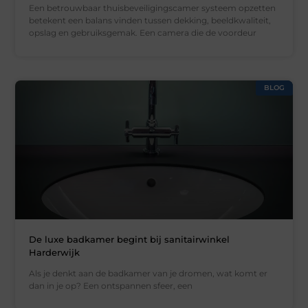
Een betrouwbaar thuisbeveiligingscamer systeem opzetten
betekent een balans vinden tussen dekking, beeldkwaliteit,
opslag en gebruiksgemak. Een camera die de voordeur
BLOG
De luxe badkamer begint bij sanitairwinkel
Harderwijk
Als je denkt aan de badkamer van je dromen, wat komt er
dan in je op? Een ontspannen sfeer, een