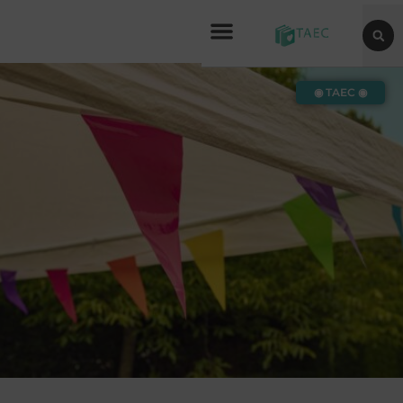
◉ TAEC ◉