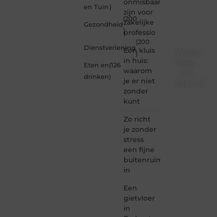
onmisbaar
en Tuin
)
zijn voor
(200
zakelijke
Gezondheid
)
professio
(200
Dienstverlening
Een kluis
Word
)
in huis:
deel
Eten en
(126
waarom
van
drinken
)
je er niet
Taec.nl
zonder
Taec.nl
kunt
is dé
plek
Zo richt
waar
je zonder
creativiteit,
stress
schrijven
een fijne
en
buitenruimte
lezen
in
samenkomen.
Heb je
Een
een
passie
gietvloer
voor
in
bloggen,