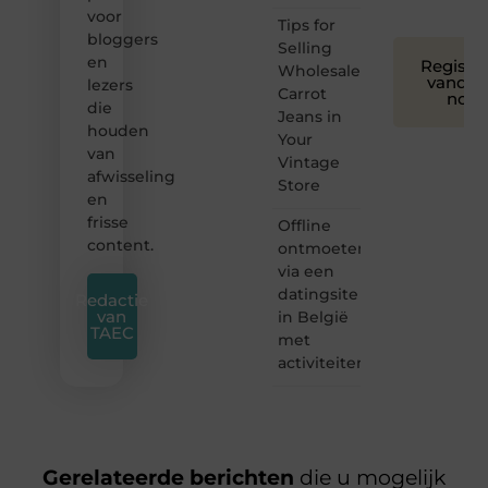
voor
Tips for
bloggers
Selling
en
Registre
Wholesale
vandaa
lezers
Carrot
nog
die
Jeans in
houden
Your
van
Vintage
afwisseling
Store
en
frisse
Offline
content.
ontmoeten
via een
datingsite
Redactie
van
in België
TAEC
met
activiteiten
Gerelateerde berichten
die u mogelijk