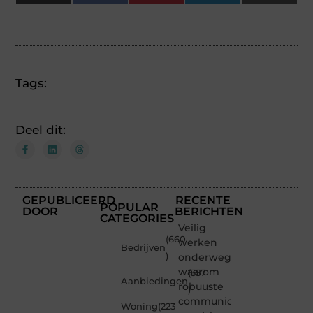
(Twitter)
Tags:
Deel dit:
GEPUBLICEERD
RECENTE
POPULAR
DOOR
BERICHTEN
CATEGORIES
Veilig
(660
werken
Bedrijven
)
onderweg:
waarom
(357
Aanbiedingen
robuuste
)
communicatiemiddelen
Woning
(223