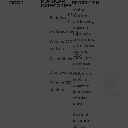
POPULAR
DOOR
BERICHTEN
CATEGORIES
Veilig
(660
werken
Bedrijven
)
onderweg:
waarom
(357
Aanbiedingen
robuuste
)
communicatiemiddelen
Woning
(223
onmisbaar
en Tuin
)
zijn voor
(200
zakelijke
Gezondheid
)
professio
(200
Dienstverlening
Een kluis
Word
)
in huis:
deel
Eten en
(126
waarom
van
drinken
)
je er niet
Taec.nl
zonder
Taec.nl
kunt
is dé
plek
Zo richt
waar
je zonder
creativiteit,
stress