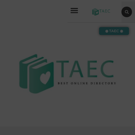
◉ TAEC ◉