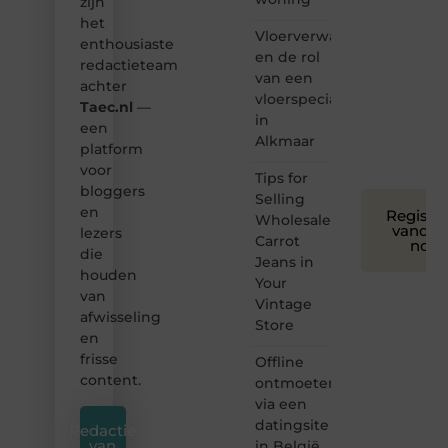
zijn
we
het
bloggen
Vloerverwarming
toegankelijk,
enthousiaste
en de rol
creatief
redactieteam
van een
en
achter
leuk
vloerspecialist
Taec.nl
—
voor
in
een
iedereen
Alkmaar
platform
❞
voor
Tips for
bloggers
Selling
en
Registre
Wholesale
vandaa
lezers
Carrot
nog
die
Jeans in
houden
Your
van
Vintage
afwisseling
Store
en
frisse
Offline
content.
ontmoeten
via een
datingsite
Redactie
van
in België