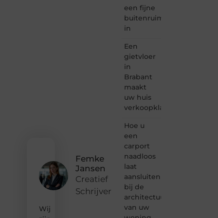
schrijven
een fijne
en
buitenruimte
lezen
in
samenkomen.
Heb je
Een
een
passie
gietvloer
voor
in
bloggen,
Brabant
verhalen
maakt
vertellen
uw huis
of
verkoopklaar
gewoon
het
ontdekken
Hoe u
van
een
inspirerende
carport
content?
naadloos
Femke
Dan
laat
Jansen
hoor jij
aansluiten
bij ons!
Creatief
bij de
Schrijver
❝
architectuur
Samen
van uw
Wij
maken
woning