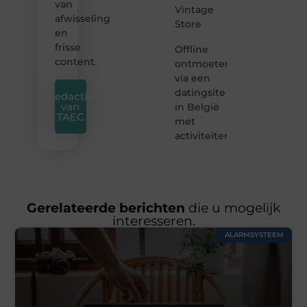
van
Vintage
afwisseling
Store
en
frisse
Offline
content.
ontmoeten
via een
datingsite
Redactie
van
in België
TAEC
met
activiteiten
Gerelateerde berichten
die u mogelijk
interesseren.
ALARMSYSTEEM