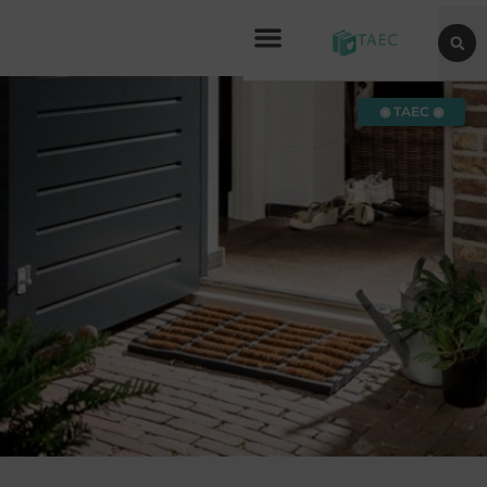
◉ TAEC ◉