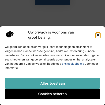
Uw privacy is voor ons van
Main Links
groot belang.
Goede backlinks: de sleutel tot hogere rankings en meer autoriteit
Geld verdienen met links: haal het maximale uit je online bereik
Wij gebruiken cookies en vergelijkbare technologieën om inzicht te
krijgen in hoe u onze website gebruikt, zodat we uw ervaring kunnen
verbeteren. Deze cookies worden voor verschillende doeleinden ingezet,
zoals het tonen van gepersonaliseerde advertenties en het analyseren
Dagelijks nieuwe inzichten op taec.nl
van het gebruik van de website. Raadpleeg
ons cookiebeleid
voor meer
Artikelen vol kennis, inspiratie en praktische tips die
informatie.
jouw ontwikkeling en dagelijks leven verrijken.
Website index
Cookiebeleid (EU)
Alles toestaan
Cookies beheren
@2025 All Right Reserved. Design by
www.taec.nl