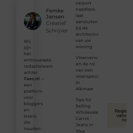
inspirerende
carport
content?
naadloos
Femke
Dan
laat
Jansen
hoor jij
aansluiten
bij ons!
Creatief
bij de
Schrijver
❝
architectuur
Samen
van uw
Wij
maken
woning
zijn
we
het
bloggen
Vloerverwarming
toegankelijk,
enthousiaste
en de rol
creatief
redactieteam
van een
en
achter
leuk
vloerspecialist
Taec.nl
—
voor
in
een
iedereen
Alkmaar
platform
❞
voor
Tips for
bloggers
Selling
en
Registre
Wholesale
vandaa
lezers
Carrot
nog
die
Jeans in
houden
Your