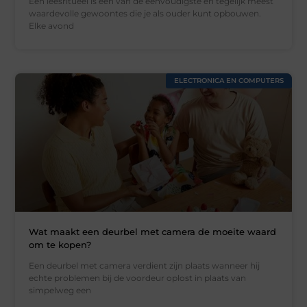
Een leesritueel is een van de eenvoudigste en tegelijk meest
waardevolle gewoontes die je als ouder kunt opbouwen.
Elke avond
ELECTRONICA EN COMPUTERS
Wat maakt een deurbel met camera de moeite waard
om te kopen?
Een deurbel met camera verdient zijn plaats wanneer hij
echte problemen bij de voordeur oplost in plaats van
simpelweg een