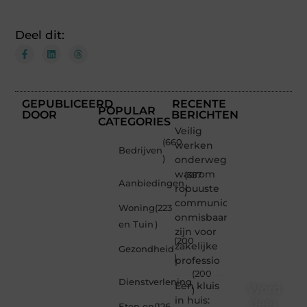
Deel dit:
GEPUBLICEERD
RECENTE
POPULAR
DOOR
BERICHTEN
CATEGORIES
Veilig
(660
werken
Bedrijven
)
onderweg:
waarom
(357
Aanbiedingen
robuuste
)
communicatiemiddelen
Woning
(223
onmisbaar
en Tuin
)
zijn voor
(200
zakelijke
Gezondheid
)
professio
(200
Dienstverlening
Een kluis
Word
)
in huis:
deel
Eten en
(126