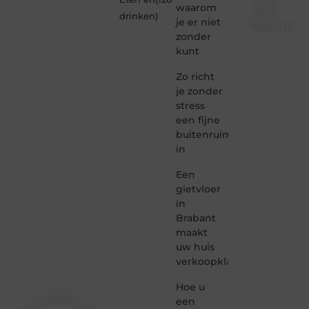
waarom
van
drinken
)
je er niet
Taec.nl
zonder
Taec.nl
kunt
is dé
plek
Zo richt
waar
je zonder
creativiteit,
stress
schrijven
een fijne
en
buitenruimte
lezen
in
samenkomen.
Heb je
Een
een
passie
gietvloer
voor
in
bloggen,
Brabant
verhalen
maakt
vertellen
uw huis
of
verkoopklaar
gewoon
het
ontdekken
Hoe u
van
een