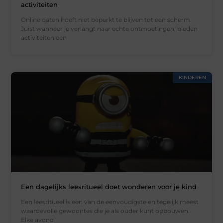
activiteiten
Online daten hoeft niet beperkt te blijven tot een scherm.
Juist wanneer je verlangt naar echte ontmoetingen, bieden
activiteiten een
KINDEREN
Een dagelijks leesritueel doet wonderen voor je kind
Een leesritueel is een van de eenvoudigste en tegelijk meest
waardevolle gewoontes die je als ouder kunt opbouwen.
Elke avond