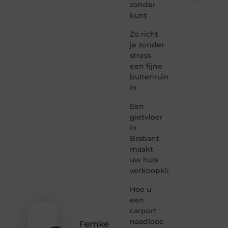
zonder
Taec.nl
kunt
is dé
plek
Zo richt
waar
je zonder
creativiteit,
stress
schrijven
een fijne
en
buitenruimte
lezen
in
samenkomen.
Heb je
Een
een
passie
gietvloer
voor
in
bloggen,
Brabant
verhalen
maakt
vertellen
uw huis
of
verkoopklaar
gewoon
het
ontdekken
Hoe u
van
een
inspirerende
carport
content?
naadloos
Femke
Dan