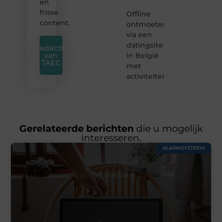
en
frisse
Offline
content.
ontmoeten
via een
datingsite
Redactie
van
in België
TAEC
met
activiteiten
Gerelateerde berichten
die u mogelijk
interesseren.
ALARMSYSTEEM