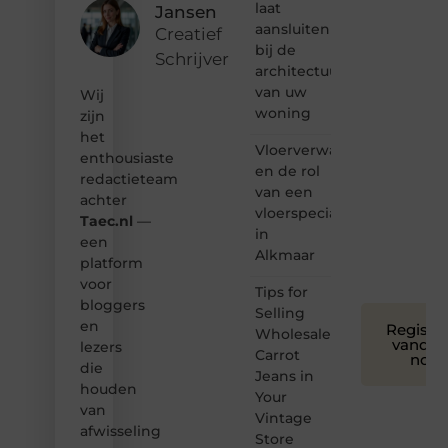
laat
Jansen
hoor jij
aansluiten
bij ons!
Creatief
bij de
Schrijver
❝
architectuur
Samen
van uw
Wij
maken
woning
zijn
we
het
bloggen
Vloerverwarming
toegankelijk,
enthousiaste
en de rol
creatief
redactieteam
van een
en
achter
leuk
vloerspecialist
Taec.nl
—
voor
in
een
iedereen
Alkmaar
platform
❞
voor
Tips for
bloggers
Selling
en
Registre
Wholesale
vandaa
lezers
Carrot
nog
die
Jeans in
houden
Your
van
Vintage
afwisseling
Store