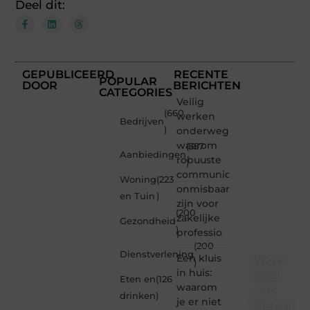
Deel dit:
GEPUBLICEERD
RECENTE
POPULAR
DOOR
BERICHTEN
CATEGORIES
Veilig
(660
werken
Bedrijven
)
onderweg:
waarom
(357
Aanbiedingen
robuuste
)
communicatiemiddelen
Woning
(223
onmisbaar
en Tuin
)
zijn voor
(200
zakelijke
Gezondheid
)
professio
(200
Dienstverlening
Een kluis
Word
)
in huis:
deel
Eten en
(126
waarom
van
drinken
)
je er niet
Taec.nl