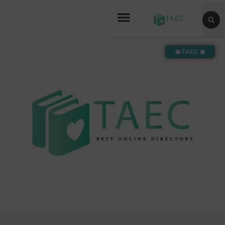
◉ TAEC ◉