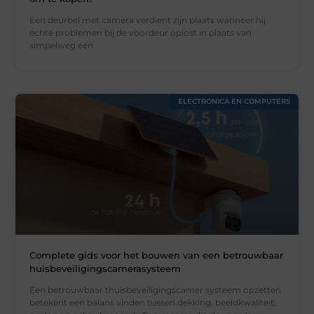
Een deurbel met camera verdient zijn plaats wanneer hij
echte problemen bij de voordeur oplost in plaats van
simpelweg een
ELECTRONICA EN COMPUTERS
Complete gids voor het bouwen van een betrouwbaar
huisbeveiligingscamerasysteem
Een betrouwbaar thuisbeveiligingscamer systeem opzetten
betekent een balans vinden tussen dekking, beeldkwaliteit,