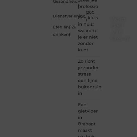
Gezondheid
)
professio
(200
Dienstverlening
Een kluis
Word
)
in huis:
deel
Eten en
(126
waarom
van
drinken
)
je er niet
Taec.nl
zonder
Taec.nl
kunt
is dé
plek
Zo richt
waar
je zonder
creativiteit,
stress
schrijven
een fijne
en
buitenruimte
lezen
in
samenkomen.
Heb je
Een
een
passie
gietvloer
voor
in
bloggen,
Brabant
verhalen
maakt
vertellen
uw huis