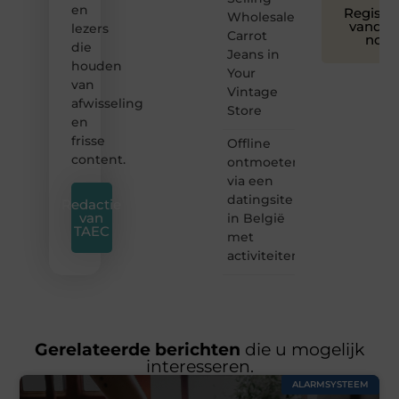
en
Registre
Wholesale
vandaa
lezers
Carrot
nog
die
Jeans in
houden
Your
van
Vintage
afwisseling
Store
en
frisse
Offline
content.
ontmoeten
via een
datingsite
Redactie
van
in België
TAEC
met
activiteiten
Gerelateerde berichten
die u mogelijk
interesseren.
ALARMSYSTEEM