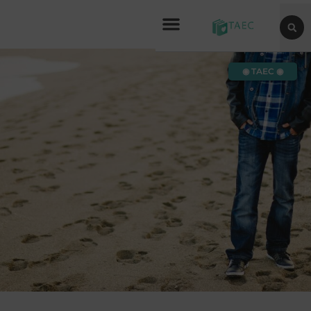
◉ TAEC ◉