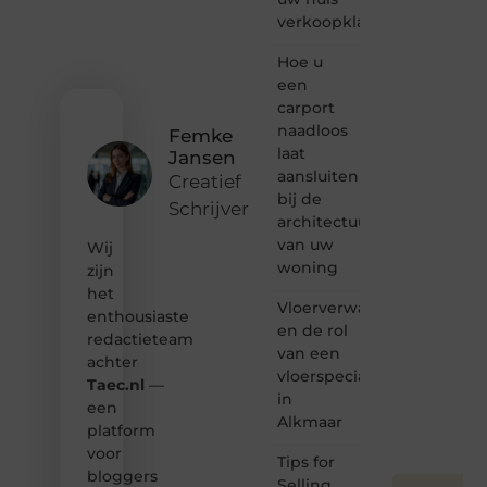
of
verkoopklaar
gewoon
het
ontdekken
Hoe u
van
een
inspirerende
carport
content?
naadloos
Femke
Dan
laat
Jansen
hoor jij
aansluiten
bij ons!
Creatief
bij de
Schrijver
❝
architectuur
Samen
van uw
Wij
maken
woning
zijn
we
het
bloggen
Vloerverwarming
toegankelijk,
enthousiaste
en de rol
creatief
redactieteam
van een
en
achter
leuk
vloerspecialist
Taec.nl
—
voor
in
een
iedereen
Alkmaar
platform
❞
voor
Tips for
bloggers
Selling