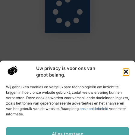
Uw privacy is voor ons van
Main Links
groot belang.
Goede backlinks: de sleutel tot hogere rankings en meer autoriteit
Geld verdienen met links: haal het maximale uit je online bereik
Wij gebruiken cookies en vergelijkbare technologieën om inzicht te
krijgen in hoe u onze website gebruikt, zodat we uw ervaring kunnen
verbeteren. Deze cookies worden voor verschillende doeleinden ingezet,
zoals het tonen van gepersonaliseerde advertenties en het analyseren
Dagelijks nieuwe inzichten op taec.nl
van het gebruik van de website. Raadpleeg
ons cookiebeleid
voor meer
Artikelen vol kennis, inspiratie en praktische tips die
informatie.
jouw ontwikkeling en dagelijks leven verrijken.
Website index
Cookiebeleid (EU)
Alles toestaan