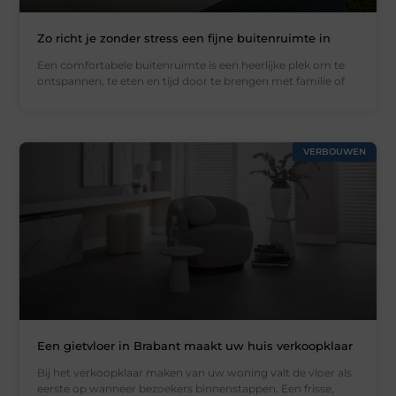
Zo richt je zonder stress een fijne buitenruimte in
Een comfortabele buitenruimte is een heerlijke plek om te
ontspannen, te eten en tijd door te brengen met familie of
VERBOUWEN
Een gietvloer in Brabant maakt uw huis verkoopklaar
Bij het verkoopklaar maken van uw woning valt de vloer als
eerste op wanneer bezoekers binnenstappen. Een frisse,