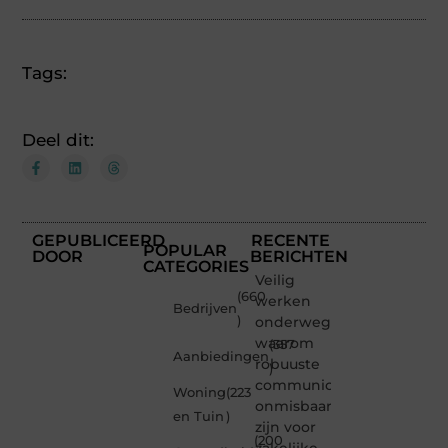
Tags:
Deel dit:
GEPUBLICEERD
RECENTE
POPULAR
DOOR
BERICHTEN
CATEGORIES
Veilig
(660
werken
Bedrijven
)
onderweg:
waarom
(357
Aanbiedingen
robuuste
)
communicatiemiddelen
Woning
(223
onmisbaar
en Tuin
)
zijn voor
(200
zakelijke