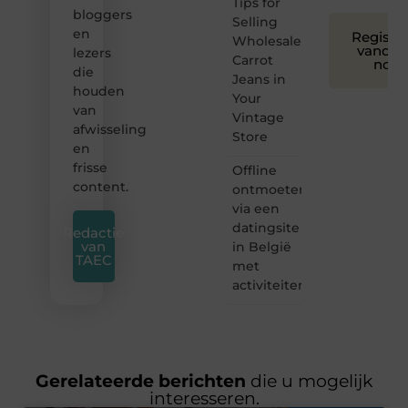
Tips for
bloggers
Selling
en
Registre
Wholesale
vandaa
lezers
Carrot
nog
die
Jeans in
houden
Your
van
Vintage
afwisseling
Store
en
frisse
Offline
content.
ontmoeten
via een
datingsite
Redactie
van
in België
TAEC
met
activiteiten
Gerelateerde berichten
die u mogelijk
interesseren.