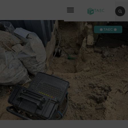
◉ TAEC ◉