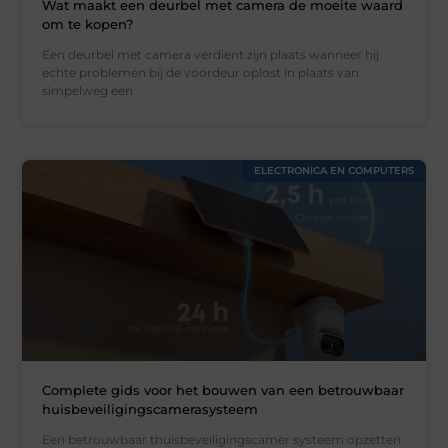
Wat maakt een deurbel met camera de moeite waard
om te kopen?
Een deurbel met camera verdient zijn plaats wanneer hij
echte problemen bij de voordeur oplost in plaats van
simpelweg een
ELECTRONICA EN COMPUTERS
Complete gids voor het bouwen van een betrouwbaar
huisbeveiligingscamerasysteem
Een betrouwbaar thuisbeveiligingscamer systeem opzetten