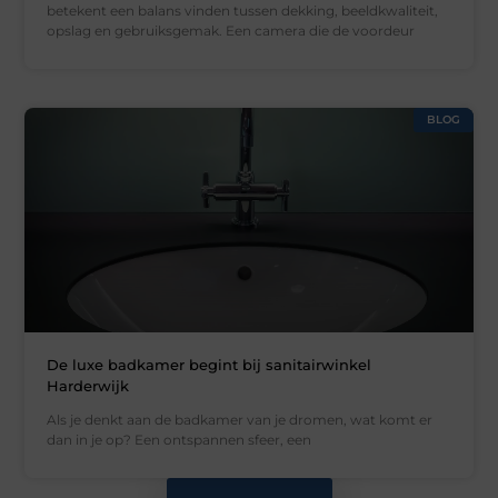
betekent een balans vinden tussen dekking, beeldkwaliteit,
opslag en gebruiksgemak. Een camera die de voordeur
BLOG
De luxe badkamer begint bij sanitairwinkel
Harderwijk
Als je denkt aan de badkamer van je dromen, wat komt er
dan in je op? Een ontspannen sfeer, een