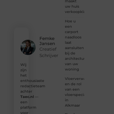
maakt
vertellen
uw huis
of
verkoopklaar
gewoon
het
ontdekken
Hoe u
van
een
inspirerende
carport
content?
naadloos
Femke
Dan
laat
Jansen
hoor jij
aansluiten
bij ons!
Creatief
bij de
Schrijver
❝
architectuur
Samen
van uw
Wij
maken
woning
zijn
we
het
bloggen
Vloerverwarming
toegankelijk,
enthousiaste
en de rol
creatief
redactieteam
van een
en
achter
leuk
vloerspecialist
Taec.nl
—
voor
in
een
iedereen
Alkmaar
platform
❞
voor