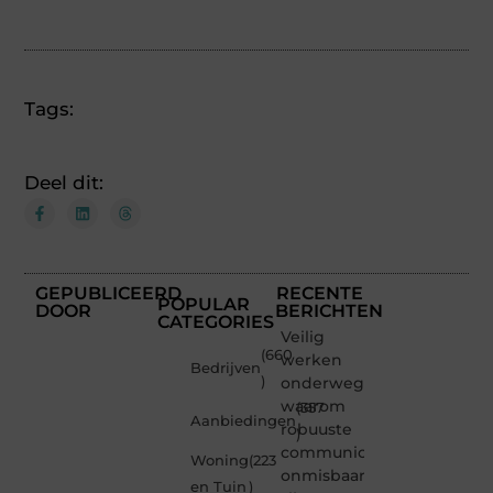
Tags:
Deel dit:
GEPUBLICEERD
RECENTE
POPULAR
DOOR
BERICHTEN
CATEGORIES
Veilig
(660
werken
Bedrijven
)
onderweg:
waarom
(357
Aanbiedingen
robuuste
)
communicatiemiddelen
Woning
(223
onmisbaar
en Tuin
)