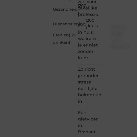
zijn voor
(200
zakelijke
Gezondheid
)
professio
(200
Dienstverlening
Een kluis
Word
)
in huis:
deel
Eten en
(126
waarom
van
drinken
)
je er niet
Taec.nl
zonder
Taec.nl
kunt
is dé
plek
Zo richt
waar
je zonder
creativiteit,
stress
schrijven
een fijne
en
buitenruimte
lezen
in
samenkomen.
Heb je
Een
een
passie
gietvloer
voor
in
bloggen,
Brabant
verhalen