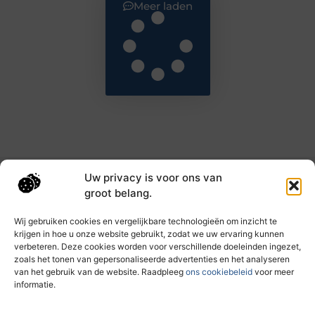
Meer laden
Uw privacy is voor ons van
Main Links
groot belang.
Goede backlinks: de sleutel tot hogere rankings en meer autoriteit
Geld verdienen met links: haal het maximale uit je online bereik
Wij gebruiken cookies en vergelijkbare technologieën om inzicht te
krijgen in hoe u onze website gebruikt, zodat we uw ervaring kunnen
verbeteren. Deze cookies worden voor verschillende doeleinden ingezet,
zoals het tonen van gepersonaliseerde advertenties en het analyseren
Dagelijks nieuwe inzichten op taec.nl
van het gebruik van de website. Raadpleeg
ons cookiebeleid
voor meer
Artikelen vol kennis, inspiratie en praktische tips die
informatie.
jouw ontwikkeling en dagelijks leven verrijken.