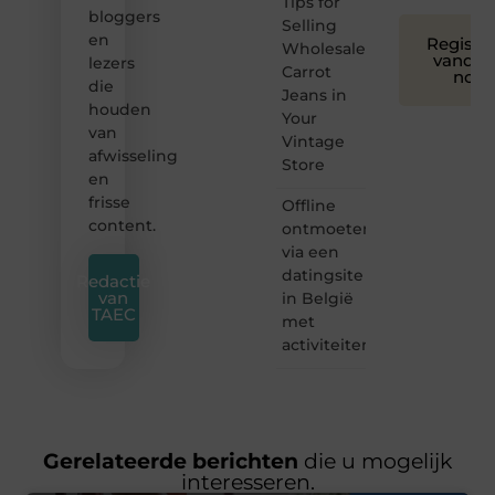
Tips for
bloggers
Selling
en
Registre
Wholesale
vandaa
lezers
Carrot
nog
die
Jeans in
houden
Your
van
Vintage
afwisseling
Store
en
frisse
Offline
content.
ontmoeten
via een
datingsite
Redactie
van
in België
TAEC
met
activiteiten
Gerelateerde berichten
die u mogelijk
interesseren.