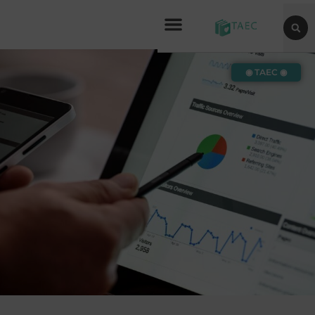
◉ TAEC ◉