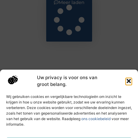
Meer laden
Uw privacy is voor ons van
Main Links
groot belang.
Goede backlinks: de sleutel tot hogere rankings en meer autoriteit
Geld verdienen met links: haal het maximale uit je online bereik
Wij gebruiken cookies en vergelijkbare technologieën om inzicht te
krijgen in hoe u onze website gebruikt, zodat we uw ervaring kunnen
verbeteren. Deze cookies worden voor verschillende doeleinden ingezet,
zoals het tonen van gepersonaliseerde advertenties en het analyseren
Dagelijks nieuwe inzichten op taec.nl
van het gebruik van de website. Raadpleeg
ons cookiebeleid
voor meer
Artikelen vol kennis, inspiratie en praktische tips die
informatie.
jouw ontwikkeling en dagelijks leven verrijken.