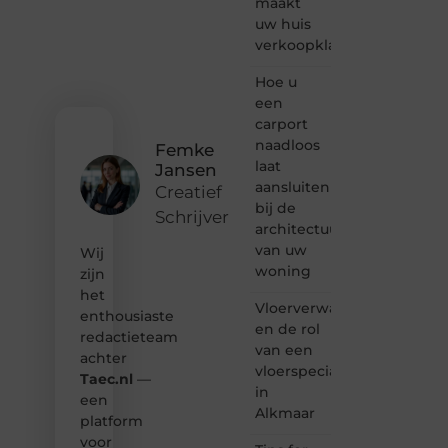
maakt
vertellen
uw huis
of
verkoopklaar
gewoon
het
ontdekken
Hoe u
van
een
inspirerende
carport
content?
naadloos
Femke
Dan
laat
Jansen
hoor jij
aansluiten
bij ons!
Creatief
bij de
Schrijver
❝
architectuur
Samen
van uw
Wij
maken
woning
zijn
we
het
bloggen
Vloerverwarming
toegankelijk,
enthousiaste
en de rol
creatief
redactieteam
van een
en
achter
leuk
vloerspecialist
Taec.nl
—
voor
in
een
iedereen
Alkmaar
platform
❞
voor