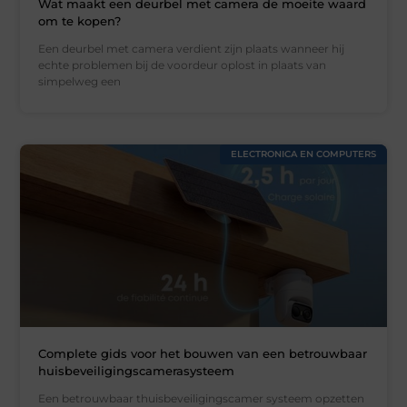
Wat maakt een deurbel met camera de moeite waard
om te kopen?
Een deurbel met camera verdient zijn plaats wanneer hij
echte problemen bij de voordeur oplost in plaats van
simpelweg een
ELECTRONICA EN COMPUTERS
Complete gids voor het bouwen van een betrouwbaar
huisbeveiligingscamerasysteem
Een betrouwbaar thuisbeveiligingscamer systeem opzetten