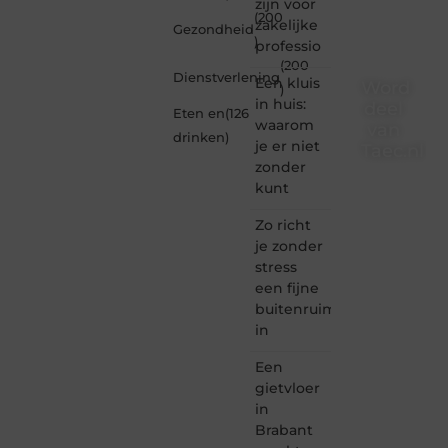
zijn voor
(200
zakelijke
Gezondheid
)
professio
(200
Dienstverlening
Een kluis
Word
)
in huis:
deel
Eten en
(126
waarom
van
drinken
)
je er niet
Taec.nl
zonder
Taec.nl
kunt
is dé
plek
Zo richt
waar
je zonder
creativiteit,
stress
schrijven
een fijne
en
buitenruimte
lezen
in
samenkomen.
Heb je
Een
een
passie
gietvloer
voor
in
bloggen,
Brabant
verhalen