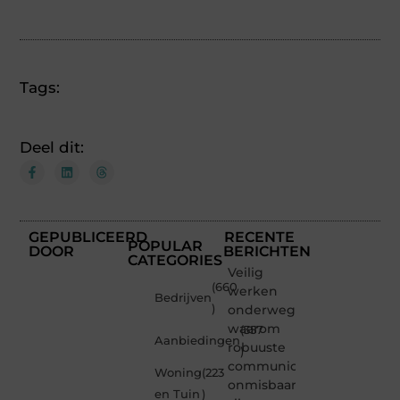
Tags:
Deel dit:
GEPUBLICEERD
RECENTE
POPULAR
DOOR
BERICHTEN
CATEGORIES
Veilig
(660
werken
Bedrijven
)
onderweg:
waarom
(357
Aanbiedingen
robuuste
)
communicatiemiddelen
Woning
(223
onmisbaar
en Tuin
)