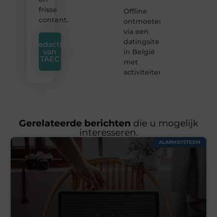
frisse
Offline
content.
ontmoeten
via een
datingsite
Redactie
van
in België
TAEC
met
activiteiten
Gerelateerde berichten
die u mogelijk
interesseren.
ALARMSYSTEEM