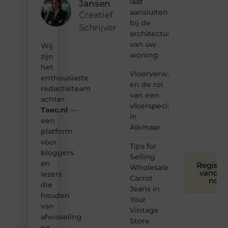
laat
Jansen
hoor jij
aansluiten
bij ons!
Creatief
bij de
Schrijver
❝
architectuur
Samen
van uw
Wij
maken
woning
zijn
we
het
bloggen
Vloerverwarming
toegankelijk,
enthousiaste
en de rol
creatief
redactieteam
van een
en
achter
leuk
vloerspecialist
Taec.nl
—
voor
in
een
iedereen
Alkmaar
platform
❞
voor
Tips for
bloggers
Selling
en
Registre
Wholesale
vandaa
lezers
Carrot
nog
die
Jeans in
houden
Your
van
Vintage
afwisseling
Store
en