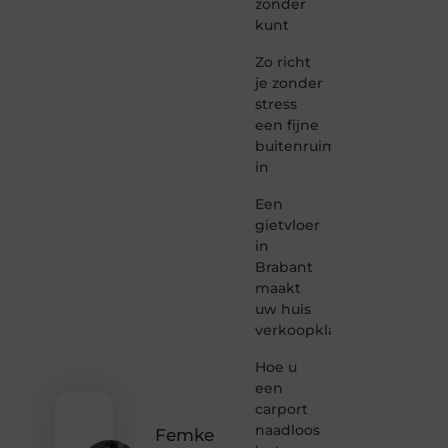
zonder
Taec.nl
kunt
is dé
plek
Zo richt
waar
je zonder
creativiteit,
stress
schrijven
een fijne
en
buitenruimte
lezen
in
samenkomen.
Heb je
Een
een
passie
gietvloer
voor
in
bloggen,
Brabant
verhalen
maakt
vertellen
uw huis
of
verkoopklaar
gewoon
het
ontdekken
Hoe u
van
een
inspirerende
carport
content?
naadloos
Femke
Dan