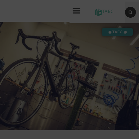
◉ TAEC ◉