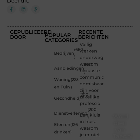
Deel dit:
GEPUBLICEERD
RECENTE
POPULAR
DOOR
BERICHTEN
CATEGORIES
Veilig
(660
werken
Bedrijven
)
onderweg:
waarom
(357
Aanbiedingen
robuuste
)
communicatiemiddelen
Woning
(223
onmisbaar
en Tuin
)
zijn voor
(200
zakelijke
Gezondheid
)
professio
(200
Dienstverlening
Een kluis
Word
)
in huis:
deel
Eten en
(126
waarom
van
drinken
)
je er niet
Taec.nl