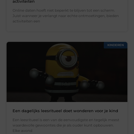
activiteiten
Online daten hoeft niet beperkt te blijven tot een scherm.
Juist wanneer je verlangt naar echte ontmoetingen, bieden
activiteiten een
KINDEREN
Een dagelijks leesritueel doet wonderen voor je kind
Een leesritueel is een van de eenvoudigste en tegelijk meest
waardevolle gewoontes die je als ouder kunt opbouwen.
Elke avond