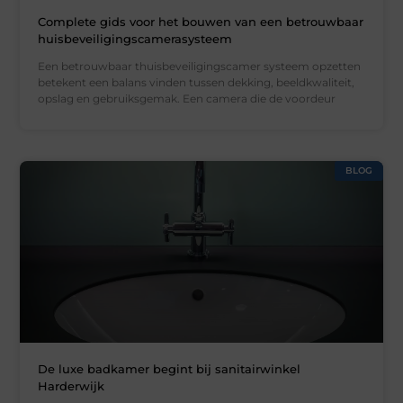
Complete gids voor het bouwen van een betrouwbaar
huisbeveiligingscamerasysteem
Een betrouwbaar thuisbeveiligingscamer systeem opzetten
betekent een balans vinden tussen dekking, beeldkwaliteit,
opslag en gebruiksgemak. Een camera die de voordeur
BLOG
De luxe badkamer begint bij sanitairwinkel
Harderwijk