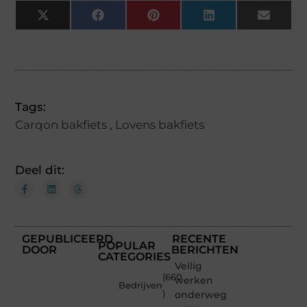
X
Facebook
Pinterest
LinkedIn
Email
(Twitter)
Tags:
Carqon bakfiets
,
Lovens bakfiets
Deel dit:
GEPUBLICEERD
RECENTE
POPULAR
DOOR
BERICHTEN
CATEGORIES
Veilig
(660
werken
Bedrijven
)
onderweg: