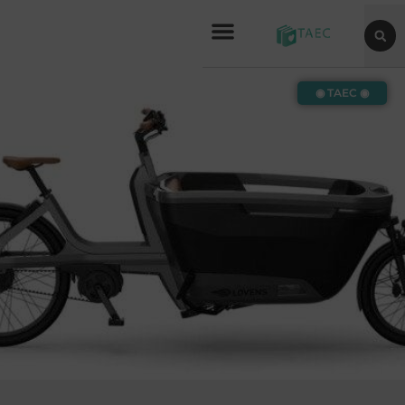
◉ TAEC ◉