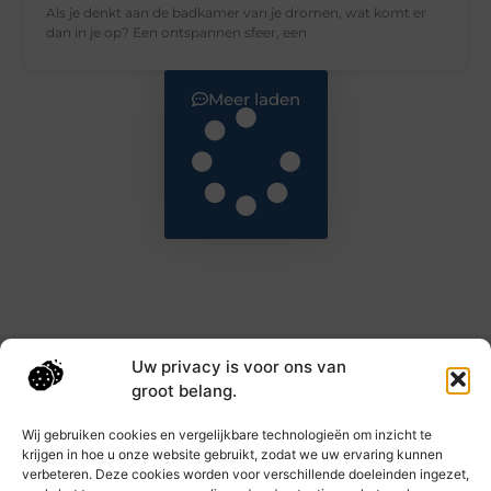
Als je denkt aan de badkamer van je dromen, wat komt er
dan in je op? Een ontspannen sfeer, een
Meer laden
Uw privacy is voor ons van
Main Links
groot belang.
Goede backlinks: de sleutel tot hogere rankings en meer autoriteit
Geld verdienen met links: haal het maximale uit je online bereik
Wij gebruiken cookies en vergelijkbare technologieën om inzicht te
krijgen in hoe u onze website gebruikt, zodat we uw ervaring kunnen
verbeteren. Deze cookies worden voor verschillende doeleinden ingezet,