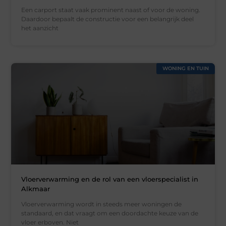
Een carport staat vaak prominent naast of voor de woning.
Daardoor bepaalt de constructie voor een belangrijk deel
het aanzicht
WONING EN TUIN
Vloerverwarming en de rol van een vloerspecialist in
Alkmaar
Vloerverwarming wordt in steeds meer woningen de
standaard, en dat vraagt om een doordachte keuze van de
vloer erboven. Niet