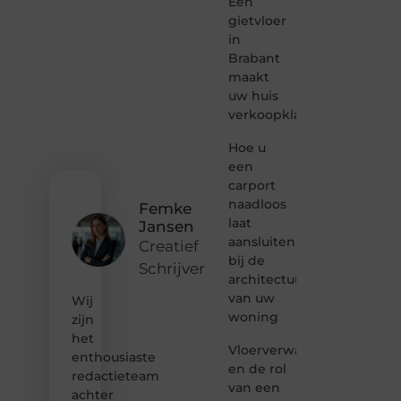
Een
een
passie
gietvloer
voor
in
bloggen,
Brabant
verhalen
maakt
vertellen
uw huis
of
verkoopklaar
gewoon
het
ontdekken
Hoe u
van
een
inspirerende
carport
content?
naadloos
Femke
Dan
laat
Jansen
hoor jij
aansluiten
bij ons!
Creatief
bij de
Schrijver
❝
architectuur
Samen
van uw
Wij
maken
woning
zijn
we
het
bloggen
Vloerverwarming
toegankelijk,
enthousiaste
en de rol
creatief
redactieteam
van een
en
achter