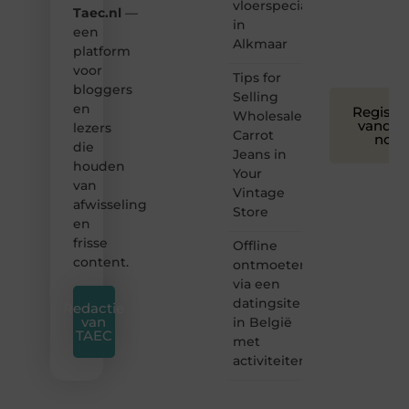
leuk
vloerspecialist
Taec.nl
—
voor
in
een
iedereen
Alkmaar
platform
❞
voor
Tips for
bloggers
Selling
en
Registre
Wholesale
vandaa
lezers
Carrot
nog
die
Jeans in
houden
Your
van
Vintage
afwisseling
Store
en
frisse
Offline
content.
ontmoeten
via een
datingsite
Redactie
van
in België
TAEC
met
activiteiten