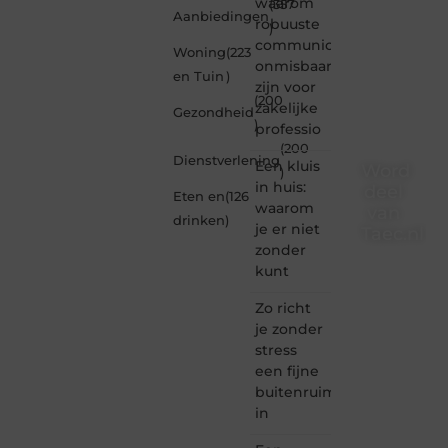
waarom
(357
Aanbiedingen
robuuste
)
communicatiemiddelen
Woning
(223
onmisbaar
en Tuin
)
zijn voor
(200
zakelijke
Gezondheid
)
professio
(200
Dienstverlening
Een kluis
Word
)
in huis:
deel
Eten en
(126
waarom
van
drinken
)
je er niet
Taec.nl
zonder
Taec.nl
kunt
is dé
plek
Zo richt
waar
je zonder
creativiteit,
stress
schrijven
een fijne
en
buitenruimte
lezen
in
samenkomen.
Heb je