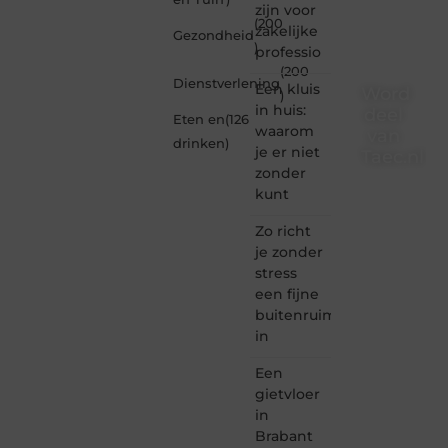
zijn voor
(200
zakelijke
Gezondheid
)
professio
(200
Dienstverlening
Een kluis
Word
)
in huis:
deel
Eten en
(126
waarom
van
drinken
)
je er niet
Taec.nl
zonder
Taec.nl
kunt
is dé
plek
Zo richt
waar
je zonder
creativiteit,
stress
schrijven
een fijne
en
buitenruimte
lezen
in
samenkomen.
Heb je
Een
een
passie
gietvloer
voor
in
bloggen,
Brabant
verhalen