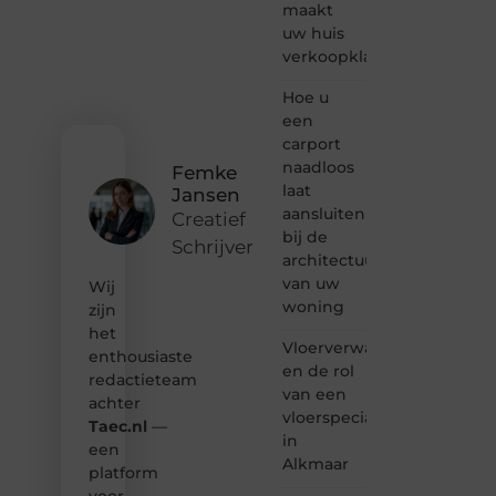
maakt
vertellen
uw huis
of
verkoopklaar
gewoon
het
ontdekken
Hoe u
van
een
inspirerende
carport
content?
naadloos
Femke
Dan
laat
Jansen
hoor jij
aansluiten
bij ons!
Creatief
bij de
Schrijver
❝
architectuur
Samen
van uw
Wij
maken
woning
zijn
we
het
bloggen
Vloerverwarming
toegankelijk,
enthousiaste
en de rol
creatief
redactieteam
van een
en
achter
leuk
vloerspecialist
Taec.nl
—
voor
in
een
iedereen
Alkmaar
platform
❞