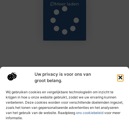
Meer laden
Uw privacy is voor ons van
Main Links
groot belang.
Goede backlinks: de sleutel tot hogere rankings en meer autoriteit
Geld verdienen met links: haal het maximale uit je online bereik
Wij gebruiken cookies en vergelijkbare technologieën om inzicht te
krijgen in hoe u onze website gebruikt, zodat we uw ervaring kunnen
verbeteren. Deze cookies worden voor verschillende doeleinden ingezet,
zoals het tonen van gepersonaliseerde advertenties en het analyseren
Dagelijks nieuwe inzichten op taec.nl
van het gebruik van de website. Raadpleeg
ons cookiebeleid
voor meer
Artikelen vol kennis, inspiratie en praktische tips die
informatie.
jouw ontwikkeling en dagelijks leven verrijken.