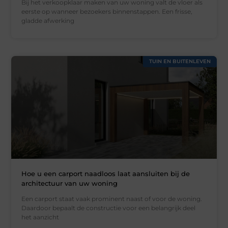
Bij het verkoopklaar maken van uw woning valt de vloer als
eerste op wanneer bezoekers binnenstappen. Een frisse,
gladde afwerking
TUIN EN BUITENLEVEN
Hoe u een carport naadloos laat aansluiten bij de
architectuur van uw woning
Een carport staat vaak prominent naast of voor de woning.
Daardoor bepaalt de constructie voor een belangrijk deel
het aanzicht