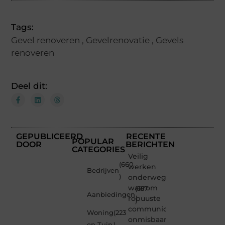
Tags:
Gevel renoveren
,
Gevelrenovatie
,
Gevels
renoveren
Deel dit:
GEPUBLICEERD
RECENTE
POPULAR
DOOR
BERICHTEN
CATEGORIES
Veilig
(660
werken
Bedrijven
)
onderweg:
waarom
(357
Aanbiedingen
robuuste
)
communicatiemiddelen
Woning
(223
onmisbaar
en Tuin
)