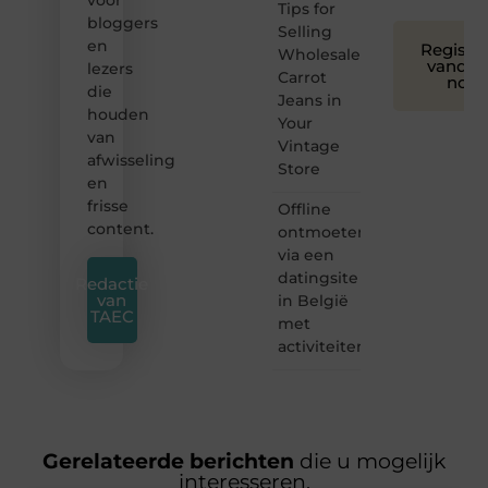
voor
Tips for
bloggers
Selling
en
Registre
Wholesale
vandaa
lezers
Carrot
nog
die
Jeans in
houden
Your
van
Vintage
afwisseling
Store
en
frisse
Offline
content.
ontmoeten
via een
datingsite
Redactie
van
in België
TAEC
met
activiteiten
Gerelateerde berichten
die u mogelijk
interesseren.