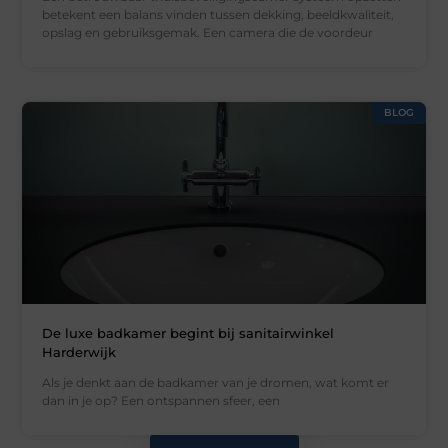
betekent een balans vinden tussen dekking, beeldkwaliteit,
opslag en gebruiksgemak. Een camera die de voordeur
BLOG
De luxe badkamer begint bij sanitairwinkel
Harderwijk
Als je denkt aan de badkamer van je dromen, wat komt er
dan in je op? Een ontspannen sfeer, een