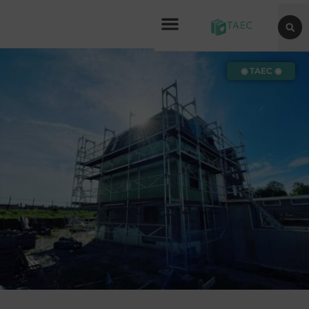
◉ TAEC ◉