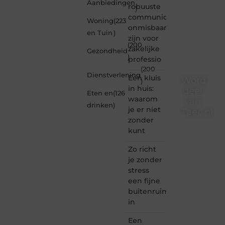
Aanbiedingen
robuuste
)
communicatiemiddelen
Woning
(223
onmisbaar
en Tuin
)
zijn voor
(200
zakelijke
Gezondheid
)
professio
(200
Dienstverlening
Een kluis
Word
)
in huis:
deel
Eten en
(126
waarom
van
drinken
)
je er niet
Taec.nl
zonder
Taec.nl
kunt
is dé
plek
Zo richt
waar
je zonder
creativiteit,
stress
schrijven
een fijne
en
buitenruimte
lezen
in
samenkomen.
Heb je
Een
een