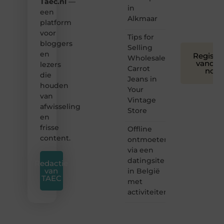
Taec.nl
—
voor
in
een
iedereen
Alkmaar
platform
❞
voor
Tips for
bloggers
Selling
en
Registre
Wholesale
vandaa
lezers
Carrot
nog
die
Jeans in
houden
Your
van
Vintage
afwisseling
Store
en
frisse
Offline
content.
ontmoeten
via een
datingsite
Redactie
van
in België
TAEC
met
activiteiten