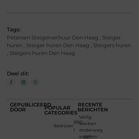
Tags:
Petersen Steigerverhuur Den Haag
,
Steiger
huren
,
Steiger huren Den Haag
,
Steigers huren
,
Steigers huren Den Haag
Deel dit:
GEPUBLICEERD
RECENTE
POPULAR
DOOR
BERICHTEN
CATEGORIES
Veilig
(660
werken
Bedrijven
)
onderweg:
waarom
(357