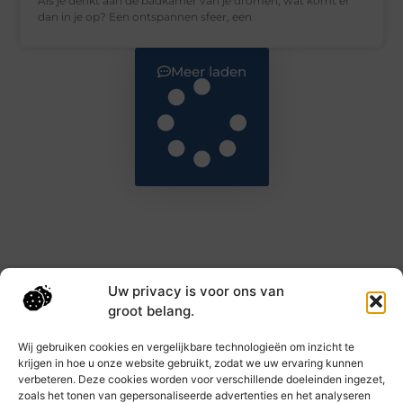
Als je denkt aan de badkamer van je dromen, wat komt er
dan in je op? Een ontspannen sfeer, een
Meer laden
Uw privacy is voor ons van
Main Links
groot belang.
Goede backlinks: de sleutel tot hogere rankings en meer autoriteit
Geld verdienen met links: haal het maximale uit je online bereik
Wij gebruiken cookies en vergelijkbare technologieën om inzicht te
krijgen in hoe u onze website gebruikt, zodat we uw ervaring kunnen
verbeteren. Deze cookies worden voor verschillende doeleinden ingezet,
zoals het tonen van gepersonaliseerde advertenties en het analyseren
Dagelijks nieuwe inzichten op taec.nl