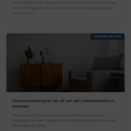
Een carport staat vaak prominent naast of voor de woning.
Daardoor bepaalt de constructie voor een belangrijk deel
het aanzicht
WONING EN TUIN
Vloerverwarming en de rol van een vloerspecialist in
Alkmaar
Vloerverwarming wordt in steeds meer woningen de
standaard, en dat vraagt om een doordachte keuze van de
vloer erboven. Niet