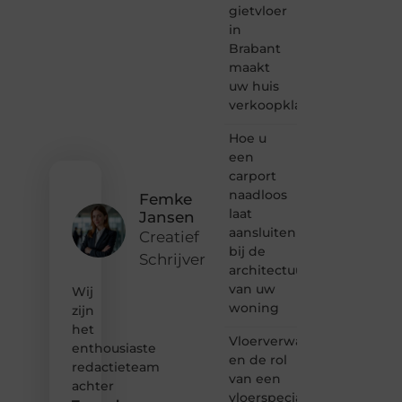
passie
gietvloer
voor
in
bloggen,
Brabant
verhalen
maakt
vertellen
uw huis
of
verkoopklaar
gewoon
het
ontdekken
Hoe u
van
een
inspirerende
carport
content?
naadloos
Femke
Dan
laat
Jansen
hoor jij
aansluiten
bij ons!
Creatief
bij de
Schrijver
❝
architectuur
Samen
van uw
Wij
maken
woning
zijn
we
het
bloggen
Vloerverwarming
toegankelijk,
enthousiaste
en de rol
creatief
redactieteam
van een
en
achter
leuk
vloerspecialist