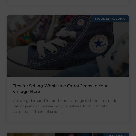
MODE EN KLEDING
Tips for Selling Wholesale Carrot Jeans in Your
Vintage Store
Growing demand for authentic vintage fashion has made
carrot jeans an increasingly valuable addition to retail
collections. Their relaxed fit,
BEDRIJVEN