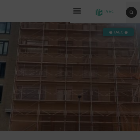
◉ TAEC ◉