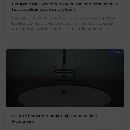
Complete gids voor het bouwen van een betrouwbaar
huisbeveiligingscamerasysteem
Een betrouwbaar thuisbeveiligingscamer systeem opzetten
betekent een balans vinden tussen dekking, beeldkwaliteit,
opslag en gebruiksgemak. Een camera die de voordeur
BLOG
De luxe badkamer begint bij sanitairwinkel
Harderwijk