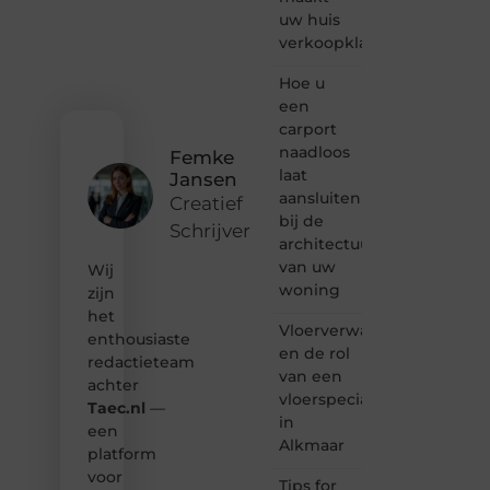
vertellen
uw huis
of
verkoopklaar
gewoon
het
ontdekken
Hoe u
van
een
inspirerende
carport
content?
naadloos
Femke
Dan
laat
Jansen
hoor jij
aansluiten
bij ons!
Creatief
bij de
Schrijver
❝
architectuur
Samen
van uw
Wij
maken
woning
zijn
we
het
bloggen
Vloerverwarming
toegankelijk,
enthousiaste
en de rol
creatief
redactieteam
van een
en
achter
leuk
vloerspecialist
Taec.nl
—
voor
in
een
iedereen
Alkmaar
platform
❞
voor
Tips for