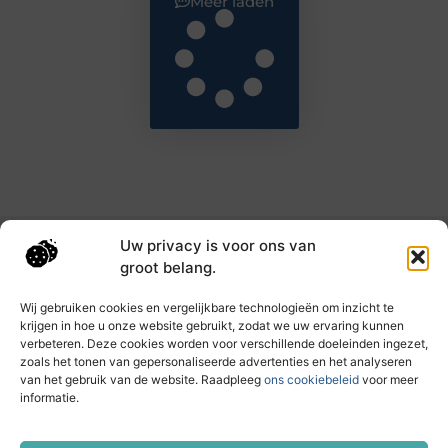
Meer laden
Uw privacy is voor ons van
Main Links
groot belang.
Goede backlinks: de sleutel tot hogere rankings en meer autoriteit
Geld verdienen met links: haal het maximale uit je online bereik
Wij gebruiken cookies en vergelijkbare technologieën om inzicht te
krijgen in hoe u onze website gebruikt, zodat we uw ervaring kunnen
verbeteren. Deze cookies worden voor verschillende doeleinden ingezet,
zoals het tonen van gepersonaliseerde advertenties en het analyseren
Dagelijks nieuwe inzichten op taec.nl
van het gebruik van de website. Raadpleeg
ons cookiebeleid
voor meer
Artikelen vol kennis, inspiratie en praktische tips die
informatie.
jouw ontwikkeling en dagelijks leven verrijken.