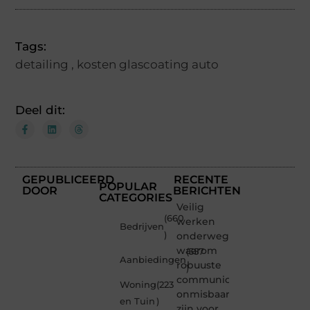
Tags:
detailing
,
kosten glascoating auto
Deel dit:
GEPUBLICEERD
RECENTE
POPULAR
DOOR
BERICHTEN
CATEGORIES
Veilig
(660
werken
Bedrijven
)
onderweg:
waarom
(357
Aanbiedingen
robuuste
)
communicatiemiddelen
Woning
(223
onmisbaar
en Tuin
)
zijn voor