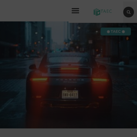
◉ TAEC ◉