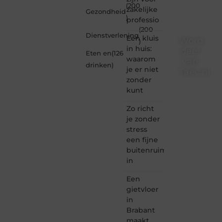
(200
zakelijke
Gezondheid
)
professio
(200
Dienstverlening
Een kluis
Word
)
in huis:
deel
Eten en
(126
waarom
van
drinken
)
je er niet
Taec.nl
zonder
Taec.nl
kunt
is dé
plek
Zo richt
waar
je zonder
creativiteit,
stress
schrijven
een fijne
en
buitenruimte
lezen
in
samenkomen.
Heb je
Een
een
passie
gietvloer
voor
in
bloggen,
Brabant
verhalen
maakt