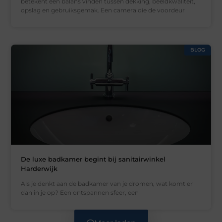
betekent een balans vinden tussen dekking, beeldkwaliteit,
opslag en gebruiksgemak. Een camera die de voordeur
BLOG
De luxe badkamer begint bij sanitairwinkel
Harderwijk
Als je denkt aan de badkamer van je dromen, wat komt er
dan in je op? Een ontspannen sfeer, een