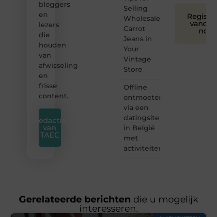
bloggers
Selling
en
Registre
Wholesale
vandaa
lezers
Carrot
nog
die
Jeans in
houden
Your
van
Vintage
afwisseling
Store
en
frisse
Offline
content.
ontmoeten
via een
datingsite
Redactie
van
in België
TAEC
met
activiteiten
Gerelateerde berichten
die u mogelijk
interesseren.