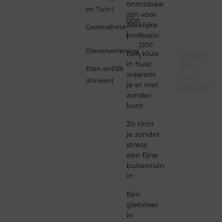
onmisbaar
en Tuin
)
zijn voor
(200
zakelijke
Gezondheid
)
professio
(200
Dienstverlening
Een kluis
Word
)
in huis:
deel
Eten en
(126
waarom
van
drinken
)
je er niet
Taec.nl
zonder
Taec.nl
kunt
is dé
plek
Zo richt
waar
je zonder
creativiteit,
stress
schrijven
een fijne
en
buitenruimte
lezen
in
samenkomen.
Heb je
Een
een
passie
gietvloer
voor
in
bloggen,