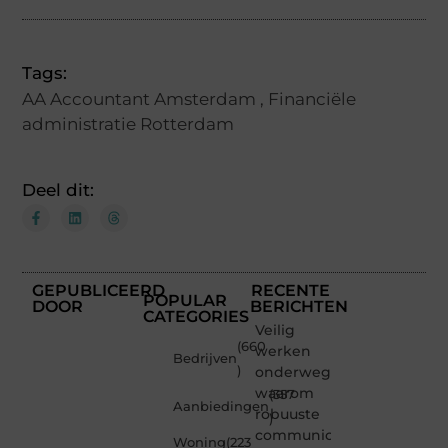
Tags:
AA Accountant Amsterdam
,
Financiële
administratie Rotterdam
Deel dit:
GEPUBLICEERD
RECENTE
POPULAR
DOOR
BERICHTEN
CATEGORIES
Veilig
(660
werken
Bedrijven
)
onderweg:
waarom
(357
Aanbiedingen
robuuste
)
communicatiemiddelen
Woning
(223