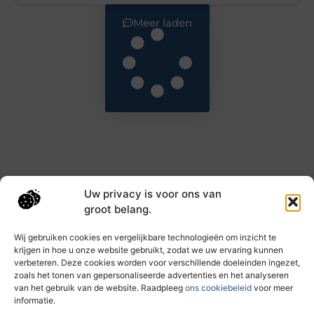
Meer laden
Uw privacy is voor ons van
Main Links
groot belang.
Goede backlinks: de sleutel tot hogere rankings en meer autoriteit
Geld verdienen met links: haal het maximale uit je online bereik
Wij gebruiken cookies en vergelijkbare technologieën om inzicht te
krijgen in hoe u onze website gebruikt, zodat we uw ervaring kunnen
verbeteren. Deze cookies worden voor verschillende doeleinden ingezet,
zoals het tonen van gepersonaliseerde advertenties en het analyseren
Dagelijks nieuwe inzichten op taec.nl
van het gebruik van de website. Raadpleeg
ons cookiebeleid
voor meer
Artikelen vol kennis, inspiratie en praktische tips die
informatie.
jouw ontwikkeling en dagelijks leven verrijken.