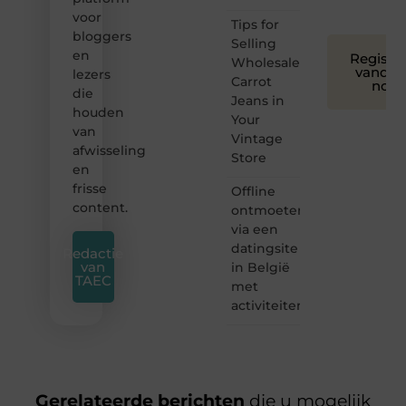
voor
Tips for
bloggers
Selling
en
Registre
Wholesale
vandaa
lezers
Carrot
nog
die
Jeans in
houden
Your
van
Vintage
afwisseling
Store
en
frisse
Offline
content.
ontmoeten
via een
datingsite
Redactie
van
in België
TAEC
met
activiteiten
Gerelateerde berichten
die u mogelijk