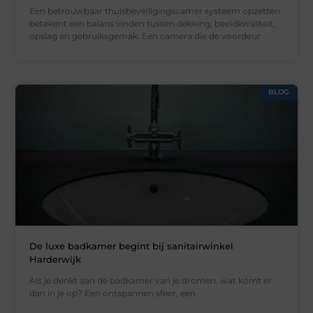
Een betrouwbaar thuisbeveiligingscamer systeem opzetten
betekent een balans vinden tussen dekking, beeldkwaliteit,
opslag en gebruiksgemak. Een camera die de voordeur
BLOG
De luxe badkamer begint bij sanitairwinkel
Harderwijk
Als je denkt aan de badkamer van je dromen, wat komt er
dan in je op? Een ontspannen sfeer, een