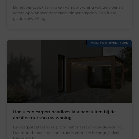
Bij het verkoopklaar maken van uw woning valt de vloer als
eerste op wanneer bezoekers binnenstappen. Een frisse,
gladde afwerking
TUIN EN BUITENLEVEN
Hoe u een carport naadloos laat aansluiten bij de
architectuur van uw woning
Een carport staat vaak prominent naast of voor de woning.
Daardoor bepaalt de constructie voor een belangrijk deel
het aanzicht