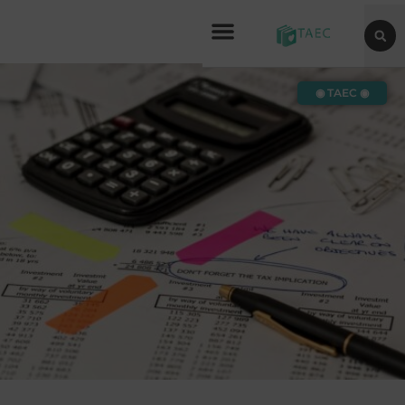
◉ TAEC ◉