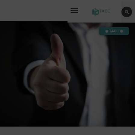
◉ TAEC ◉