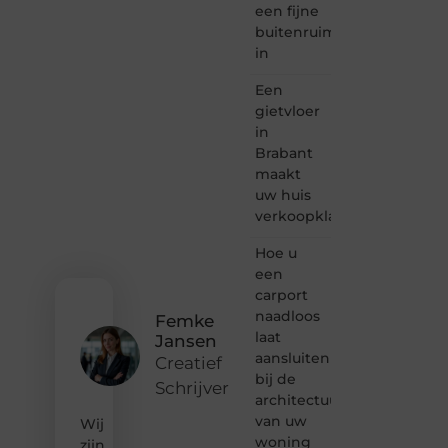
een fijne
en
buitenruimte
lezen
in
samenkomen.
Heb je
Een
een
passie
gietvloer
voor
in
bloggen,
Brabant
verhalen
maakt
vertellen
uw huis
of
verkoopklaar
gewoon
het
ontdekken
Hoe u
van
een
inspirerende
carport
content?
naadloos
Femke
Dan
laat
Jansen
hoor jij
aansluiten
bij ons!
Creatief
bij de
Schrijver
❝
architectuur
Samen
van uw
Wij
maken
woning
zijn