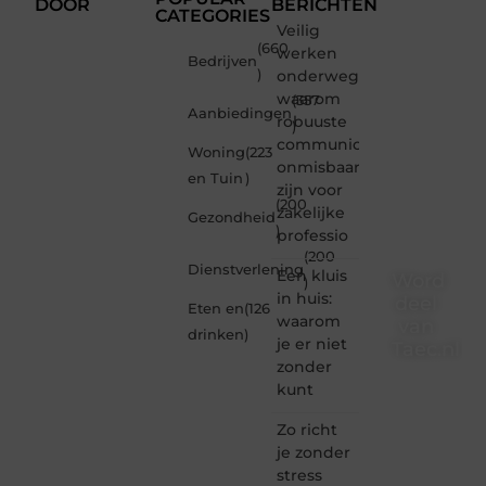
DOOR
BERICHTEN
CATEGORIES
Veilig
(660
werken
Bedrijven
)
onderweg:
waarom
(357
Aanbiedingen
robuuste
)
communicatiemiddelen
Woning
(223
onmisbaar
en Tuin
)
zijn voor
(200
zakelijke
Gezondheid
)
professio
(200
Dienstverlening
Een kluis
Word
)
in huis:
deel
Eten en
(126
waarom
van
drinken
)
je er niet
Taec.nl
zonder
Taec.nl
kunt
is dé
plek
Zo richt
waar
je zonder
creativiteit,
stress
schrijven