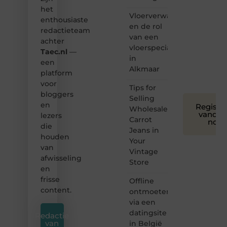
we
het
bloggen
Vloerverwarming
toegankelijk,
enthousiaste
en de rol
creatief
redactieteam
van een
en
achter
leuk
vloerspecialist
Taec.nl
—
voor
in
een
iedereen
Alkmaar
platform
❞
voor
Tips for
bloggers
Selling
en
Registre
Wholesale
vandaa
lezers
Carrot
nog
die
Jeans in
houden
Your
van
Vintage
afwisseling
Store
en
frisse
Offline
content.
ontmoeten
via een
datingsite
Redactie
van
in België