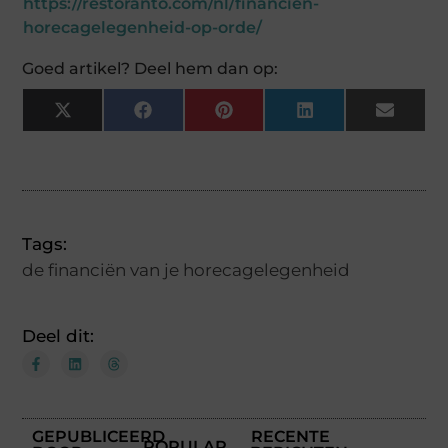
https://restoranto.com/nl/financien-
horecagelegenheid-op-orde/
Goed artikel? Deel hem dan op:
X
Facebook
Pinterest
LinkedIn
Email
(Twitter)
Tags:
de financiën van je horecagelegenheid
Deel dit:
GEPUBLICEERD
RECENTE
POPULAR