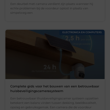
Een deurbel met camera verdient zijn plaats wanneer hij
echte problemen bij de voordeur oplost in plaats van
simpelweg een
ELECTRONICA EN COMPUTERS
Complete gids voor het bouwen van een betrouwbaar
huisbeveiligingscamerasysteem
Een betrouwbaar thuisbeveiligingscamer systeem opzetten
betekent een balans vinden tussen dekking, beeldkwaliteit,
opslag en gebruiksgemak. Een camera die de voordeur