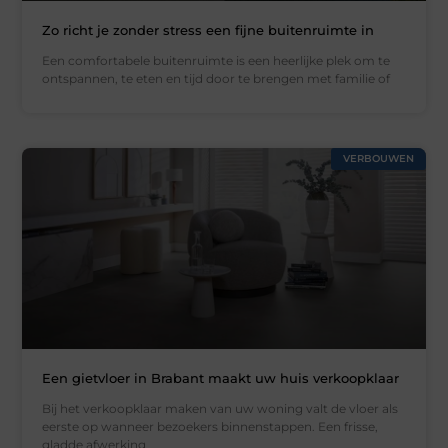
Zo richt je zonder stress een fijne buitenruimte in
Een comfortabele buitenruimte is een heerlijke plek om te
ontspannen, te eten en tijd door te brengen met familie of
VERBOUWEN
Een gietvloer in Brabant maakt uw huis verkoopklaar
Bij het verkoopklaar maken van uw woning valt de vloer als
eerste op wanneer bezoekers binnenstappen. Een frisse,
gladde afwerking