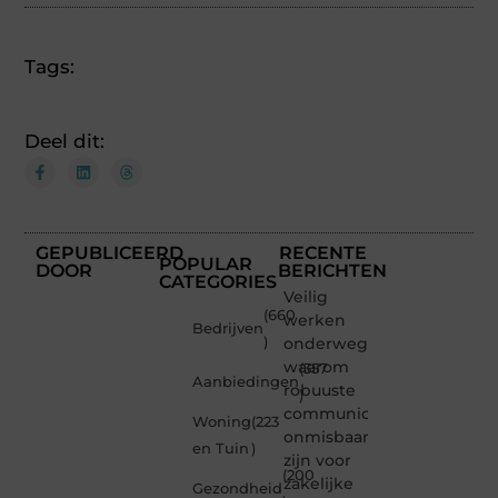
Tags:
Deel dit:
GEPUBLICEERD
RECENTE
POPULAR
DOOR
BERICHTEN
CATEGORIES
Veilig
(660
werken
Bedrijven
)
onderweg:
waarom
(357
Aanbiedingen
robuuste
)
communicatiemiddelen
Woning
(223
onmisbaar
en Tuin
)
zijn voor
(200
zakelijke
Gezondheid