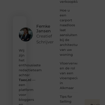
verkoopklaar
gewoon
het
ontdekken
Hoe u
van
een
inspirerende
carport
content?
naadloos
Femke
Dan
laat
Jansen
hoor jij
aansluiten
bij ons!
Creatief
bij de
Schrijver
❝
architectuur
Samen
van uw
Wij
maken
woning
zijn
we
het
bloggen
Vloerverwarming
toegankelijk,
enthousiaste
en de rol
creatief
redactieteam
van een
en
achter
leuk
vloerspecialist
Taec.nl
—
voor
in
een
iedereen
Alkmaar
platform
❞
voor
Tips for
bloggers
Selling
en