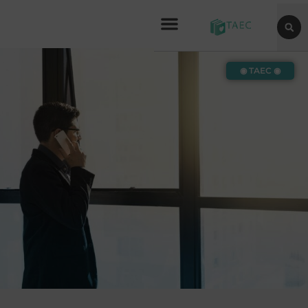
◉ TAEC ◉