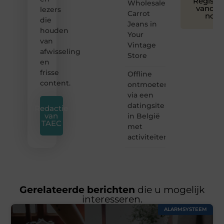
Registre
Wholesale
vandaa
lezers
Carrot
nog
die
Jeans in
houden
Your
van
Vintage
afwisseling
Store
en
frisse
Offline
content.
ontmoeten
via een
datingsite
Redactie
van
in België
TAEC
met
activiteiten
Gerelateerde berichten
die u mogelijk
interesseren.
ALARMSYSTEEM