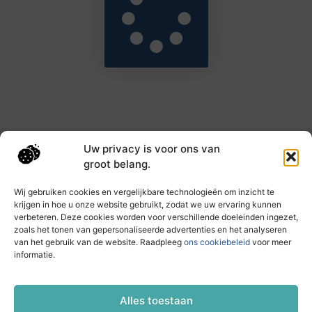
Uw privacy is voor ons van
Main Links
groot belang.
Goede backlinks: de sleutel tot hogere rankings en meer autoriteit
Geld verdienen met links: haal het maximale uit je online bereik
Wij gebruiken cookies en vergelijkbare technologieën om inzicht te
krijgen in hoe u onze website gebruikt, zodat we uw ervaring kunnen
verbeteren. Deze cookies worden voor verschillende doeleinden ingezet,
zoals het tonen van gepersonaliseerde advertenties en het analyseren
Dagelijks nieuwe inzichten op taec.nl
van het gebruik van de website. Raadpleeg
ons cookiebeleid
voor meer
Artikelen vol kennis, inspiratie en praktische tips die
informatie.
jouw ontwikkeling en dagelijks leven verrijken.
Website index
Cookiebeleid (EU)
Alles toestaan