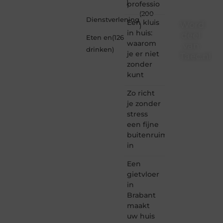
)
professio
(200
Dienstverlening
Een kluis
Word
)
in huis:
deel
Eten en
(126
waarom
van
drinken
)
je er niet
Taec.nl
zonder
Taec.nl
kunt
is dé
plek
Zo richt
waar
je zonder
creativiteit,
stress
schrijven
een fijne
en
buitenruimte
lezen
in
samenkomen.
Heb je
Een
een
passie
gietvloer
voor
in
bloggen,
Brabant
verhalen
maakt
vertellen
uw huis
of