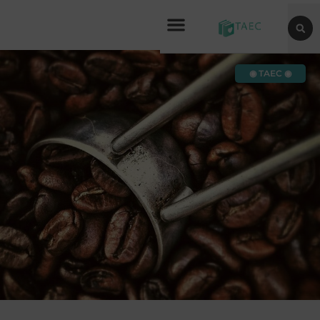
◉ TAEC ◉