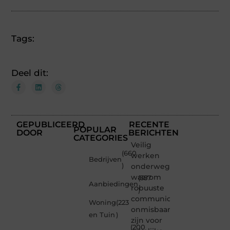
Tags:
Deel dit:
GEPUBLICEERD
RECENTE
POPULAR
DOOR
BERICHTEN
CATEGORIES
Veilig
(660
werken
Bedrijven
)
onderweg:
waarom
(357
Aanbiedingen
robuuste
)
communicatiemiddelen
Woning
(223
onmisbaar
en Tuin
)
zijn voor
(200