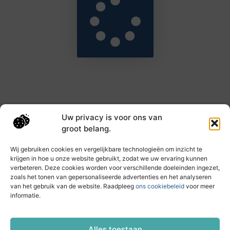
Uw privacy is voor ons van
Main Links
groot belang.
Goede backlinks: de sleutel tot hogere rankings en meer autoriteit
Geld verdienen met links: haal het maximale uit je online bereik
Wij gebruiken cookies en vergelijkbare technologieën om inzicht te
krijgen in hoe u onze website gebruikt, zodat we uw ervaring kunnen
verbeteren. Deze cookies worden voor verschillende doeleinden ingezet,
zoals het tonen van gepersonaliseerde advertenties en het analyseren
Dagelijks nieuwe inzichten op taec.nl
van het gebruik van de website. Raadpleeg
ons cookiebeleid
voor meer
Artikelen vol kennis, inspiratie en praktische tips die
informatie.
jouw ontwikkeling en dagelijks leven verrijken.
Website index
Cookiebeleid (EU)
Alles toestaan