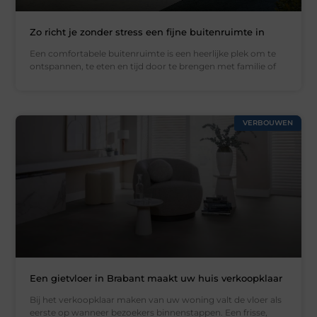
Zo richt je zonder stress een fijne buitenruimte in
Een comfortabele buitenruimte is een heerlijke plek om te
ontspannen, te eten en tijd door te brengen met familie of
VERBOUWEN
Een gietvloer in Brabant maakt uw huis verkoopklaar
Bij het verkoopklaar maken van uw woning valt de vloer als
eerste op wanneer bezoekers binnenstappen. Een frisse,