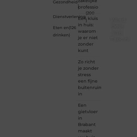
zakelijke
Gezondheid
)
professio
(200
Dienstverlening
Een kluis
Word
)
in huis:
deel
Eten en
(126
waarom
van
drinken
)
je er niet
Taec.nl
zonder
Taec.nl
kunt
is dé
plek
Zo richt
waar
je zonder
creativiteit,
stress
schrijven
een fijne
en
buitenruimte
lezen
in
samenkomen.
Heb je
Een
een
passie
gietvloer
voor
in
bloggen,
Brabant
verhalen
maakt
vertellen