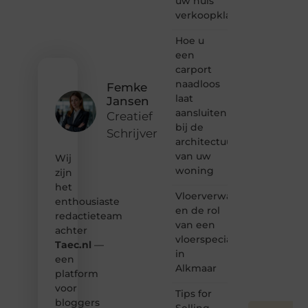
uw huis
of
verkoopklaar
gewoon
het
ontdekken
Hoe u
van
een
inspirerende
carport
content?
naadloos
Femke
Dan
laat
Jansen
hoor jij
aansluiten
bij ons!
Creatief
bij de
Schrijver
❝
architectuur
Samen
van uw
Wij
maken
woning
zijn
we
het
bloggen
Vloerverwarming
toegankelijk,
enthousiaste
en de rol
creatief
redactieteam
van een
en
achter
leuk
vloerspecialist
Taec.nl
—
voor
in
een
iedereen
Alkmaar
platform
❞
voor
Tips for
bloggers
Selling