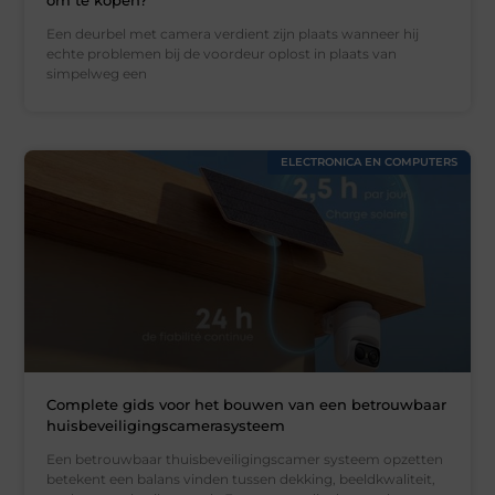
Een deurbel met camera verdient zijn plaats wanneer hij
echte problemen bij de voordeur oplost in plaats van
simpelweg een
ELECTRONICA EN COMPUTERS
Complete gids voor het bouwen van een betrouwbaar
huisbeveiligingscamerasysteem
Een betrouwbaar thuisbeveiligingscamer systeem opzetten
betekent een balans vinden tussen dekking, beeldkwaliteit,