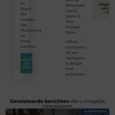
en
Registre
Wholesale
vandaa
lezers
Carrot
nog
die
Jeans in
houden
Your
van
Vintage
afwisseling
Store
en
frisse
Offline
content.
ontmoeten
via een
datingsite
Redactie
van
in België
TAEC
met
activiteiten
Gerelateerde berichten
die u mogelijk
interesseren.
ALARMSYSTEEM