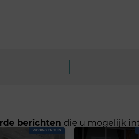
rde berichten
die u mogelijk in
WONING EN TUIN