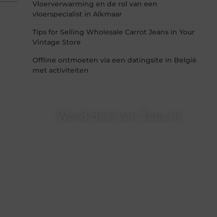
Vloerverwarming en de rol van een
vloerspecialist in Alkmaar
Tips for Selling Wholesale Carrot Jeans in Your
Vintage Store
Offline ontmoeten via een datingsite in België
met activiteiten
Word deel van Taec.nl
Taec.nl is dé plek waar creativiteit, schrijven en
lezen samenkomen. Heb je een passie voor
bloggen, verhalen vertellen of gewoon het
ontdekken van inspirerende content? Dan hoor
jij bij ons!
❝
Samen maken we bloggen toegankelijk,
creatief en leuk voor iedereen
❞