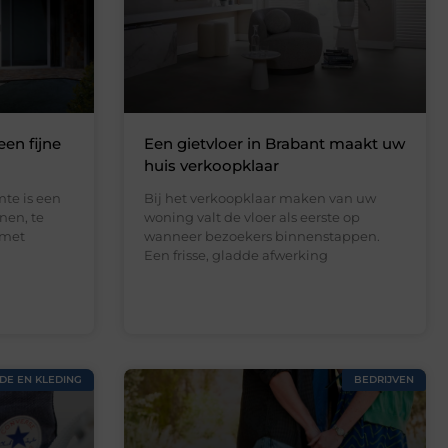
een fijne
Een gietvloer in Brabant maakt uw
huis verkoopklaar
te is een
Bij het verkoopklaar maken van uw
nen, te
woning valt de vloer als eerste op
 met
wanneer bezoekers binnenstappen.
Een frisse, gladde afwerking
DE EN KLEDING
BEDRIJVEN