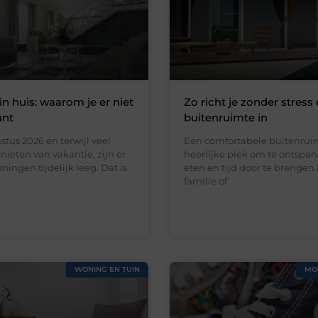
in huis: waarom je er niet
Zo richt je zonder stress 
unt
buitenruimte in
stus 2026 en terwijl veel
Een comfortabele buitenruim
ieten van vakantie, zijn er
heerlijke plek om te ontspan
ningen tijdelijk leeg. Dat is
eten en tijd door te brengen
familie of
WONING EN TUIN
MO