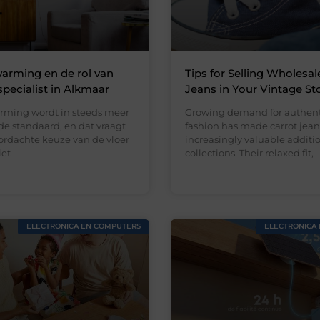
arming en de rol van
Tips for Selling Wholesal
specialist in Alkmaar
Jeans in Your Vintage St
rming wordt in steeds meer
Growing demand for authent
e standaard, en dat vraagt
fashion has made carrot jean
rdachte keuze van de vloer
increasingly valuable addition
iet
collections. Their relaxed fit,
ELECTRONICA EN COMPUTERS
ELECTRONICA