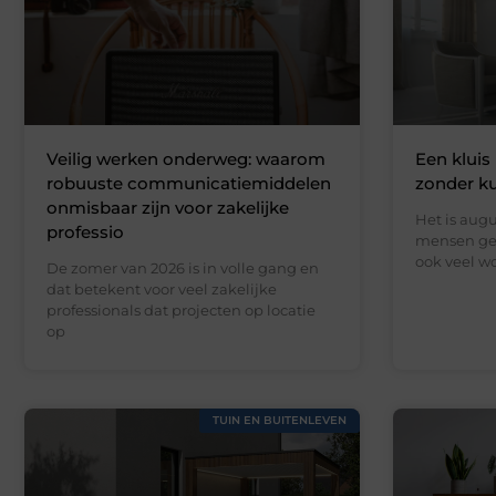
Veilig werken onderweg: waarom
Een kluis 
robuuste communicatiemiddelen
zonder k
onmisbaar zijn voor zakelijke
Het is augu
professio
mensen gen
ook veel wo
De zomer van 2026 is in volle gang en
dat betekent voor veel zakelijke
professionals dat projecten op locatie
op
TUIN EN BUITENLEVEN