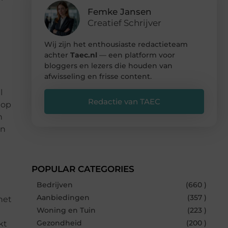
Femke Jansen
Creatief Schrijver
Wij zijn het enthousiaste redactieteam
achter
Taec.nl
— een platform voor
bloggers en lezers die houden van
afwisseling en frisse content.
l
Redactie van TAEC
 op
n
an
POPULAR CATEGORIES
Bedrijven
(660 )
Aanbiedingen
(357 )
het
Woning en Tuin
(223 )
Gezondheid
(200 )
kt