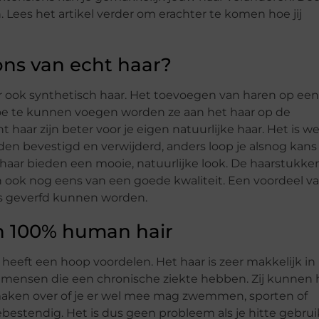
 Lees het artikel verder om erachter te komen hoe jij
ions van echt haar?
 ook synthetisch haar. Het toevoegen van haren op een
toe te kunnen voegen worden ze aan het haar op de
aar zijn beter voor je eigen natuurlijke haar. Het is we
den bevestigd en verwijderd, anders loop je alsnog kans
 haar bieden een mooie, natuurlijke look. De haarstukke
n ook nog eens van een goede kwaliteit. Een voordeel v
ons geverfd kunnen worden.
an 100% human hair
 heeft een hoop voordelen. Het haar is zeer makkelijk in
r mensen die een chronische ziekte hebben. Zij kunnen 
aken over of je er wel mee mag zwemmen, sporten of
ebestendig. Het is dus geen probleem als je hitte gebrui