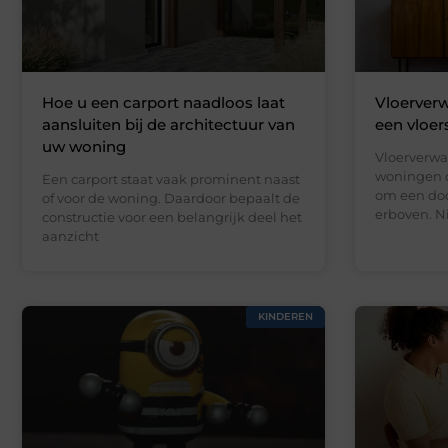
Hoe u een carport naadloos laat
Vloerverw
aansluiten bij de architectuur van
een vloer
uw woning
Vloerverwa
woningen d
Een carport staat vaak prominent naast
om een doo
of voor de woning. Daardoor bepaalt de
erboven. N
constructie voor een belangrijk deel het
aanzicht
KINDEREN