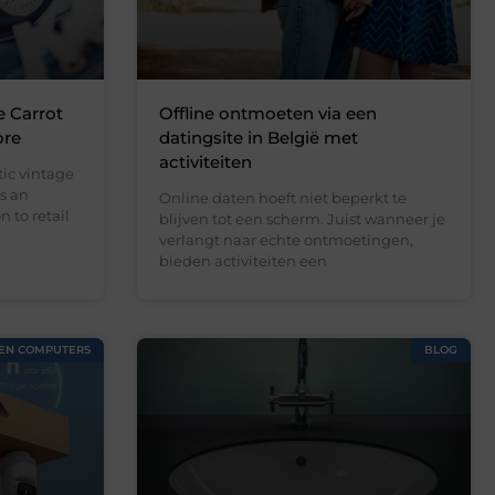
e Carrot
Offline ontmoeten via een
ore
datingsite in België met
activiteiten
ic vintage
s an
Online daten hoeft niet beperkt te
 to retail
blijven tot een scherm. Juist wanneer je
verlangt naar echte ontmoetingen,
bieden activiteiten een
 EN COMPUTERS
BLOG