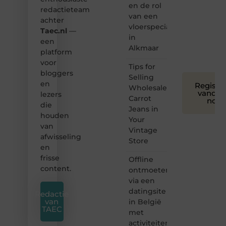
en de rol
creatief
redactieteam
van een
en
achter
leuk
vloerspecialist
Taec.nl
—
voor
in
een
iedereen
Alkmaar
platform
❞
voor
Tips for
bloggers
Selling
en
Registre
Wholesale
vandaa
lezers
Carrot
nog
die
Jeans in
houden
Your
van
Vintage
afwisseling
Store
en
frisse
Offline
content.
ontmoeten
via een
datingsite
Redactie
van
in België
TAEC
met
activiteiten