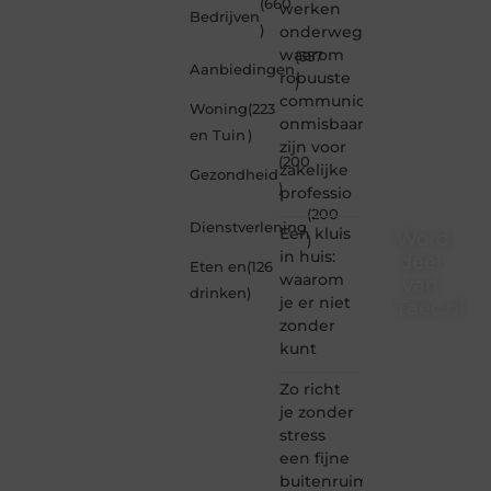
(660
werken
Bedrijven
)
onderweg:
waarom
(357
Aanbiedingen
robuuste
)
communicatiemiddelen
Woning
(223
onmisbaar
en Tuin
)
zijn voor
(200
zakelijke
Gezondheid
)
professio
(200
Dienstverlening
Een kluis
Word
)
in huis:
deel
Eten en
(126
waarom
van
drinken
)
je er niet
Taec.nl
zonder
Taec.nl
kunt
is dé
plek
Zo richt
waar
je zonder
creativiteit,
stress
schrijven
een fijne
en
buitenruimte
lezen