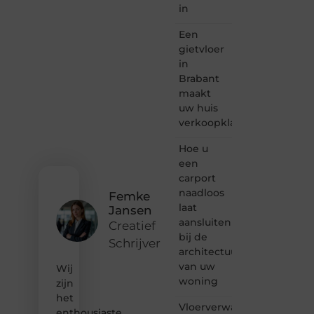
in
samenkomen.
Heb je
Een
een
passie
gietvloer
voor
in
bloggen,
Brabant
verhalen
maakt
vertellen
uw huis
of
verkoopklaar
gewoon
het
ontdekken
Hoe u
van
een
inspirerende
carport
content?
naadloos
Femke
Dan
laat
Jansen
hoor jij
aansluiten
bij ons!
Creatief
bij de
Schrijver
❝
architectuur
Samen
van uw
Wij
maken
woning
zijn
we
het
bloggen
Vloerverwarming
toegankelijk,
enthousiaste