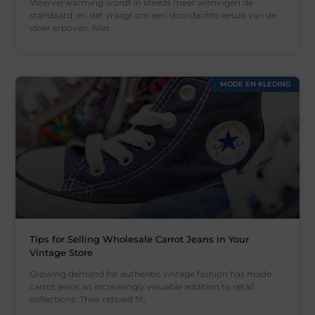
Vloerverwarming wordt in steeds meer woningen de
standaard, en dat vraagt om een doordachte keuze van de
vloer erboven. Niet
MODE EN KLEDING
Tips for Selling Wholesale Carrot Jeans in Your
Vintage Store
Growing demand for authentic vintage fashion has made
carrot jeans an increasingly valuable addition to retail
collections. Their relaxed fit,