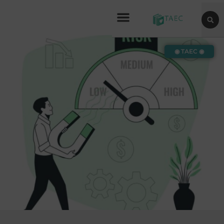
◉ TAEC ◉