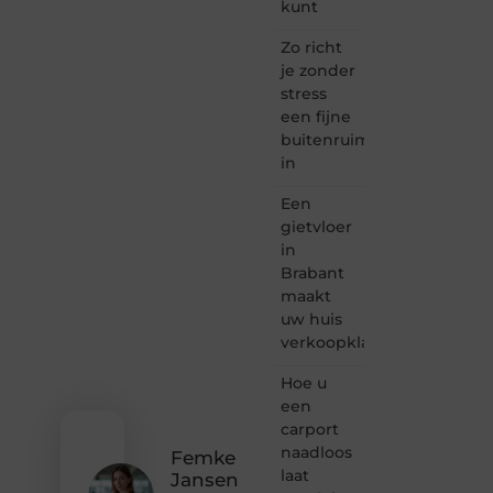
Taec.nl
kunt
is dé
plek
Zo richt
waar
je zonder
creativiteit,
stress
schrijven
een fijne
en
buitenruimte
lezen
in
samenkomen.
Heb je
Een
een
passie
gietvloer
voor
in
bloggen,
Brabant
verhalen
maakt
vertellen
uw huis
of
verkoopklaar
gewoon
het
ontdekken
Hoe u
van
een
inspirerende
carport
content?
naadloos
Femke
Dan
laat
Jansen
hoor jij