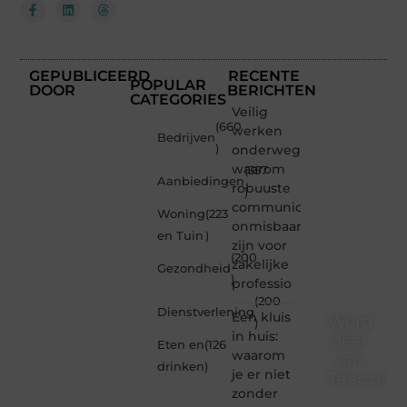
GEPUBLICEERD
RECENTE
POPULAR
DOOR
BERICHTEN
CATEGORIES
Veilig
(660
werken
Bedrijven
)
onderweg:
waarom
(357
Aanbiedingen
robuuste
)
communicatiemiddelen
Woning
(223
onmisbaar
en Tuin
)
zijn voor
(200
zakelijke
Gezondheid
)
professio
(200
Dienstverlening
Een kluis
Word
)
in huis:
deel
Eten en
(126
waarom
van
drinken
)
je er niet
Taec.nl
zonder