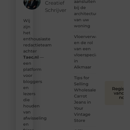
aansluiten
bij ons!
Creatief
bij de
Schrijver
❝
architectuur
Samen
van uw
Wij
maken
woning
zijn
we
het
bloggen
Vloerverwarming
toegankelijk,
enthousiaste
en de rol
creatief
redactieteam
van een
en
achter
leuk
vloerspecialist
Taec.nl
—
voor
in
een
iedereen
Alkmaar
platform
❞
voor
Tips for
bloggers
Selling
en
Registre
Wholesale
vandaa
lezers
Carrot
nog
die
Jeans in
houden
Your
van
Vintage
afwisseling
Store
en