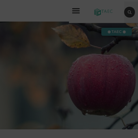
◉ TAEC ◉