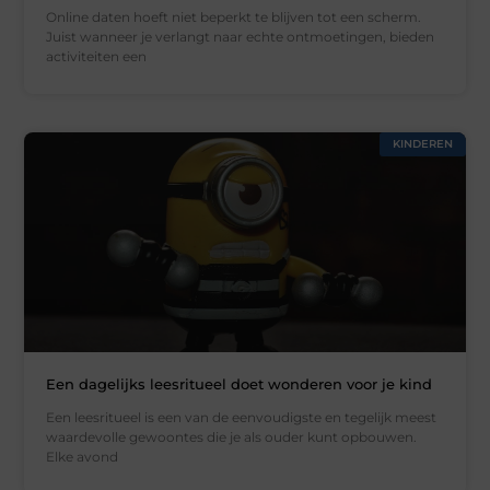
Online daten hoeft niet beperkt te blijven tot een scherm.
Juist wanneer je verlangt naar echte ontmoetingen, bieden
activiteiten een
KINDEREN
Een dagelijks leesritueel doet wonderen voor je kind
Een leesritueel is een van de eenvoudigste en tegelijk meest
waardevolle gewoontes die je als ouder kunt opbouwen.
Elke avond