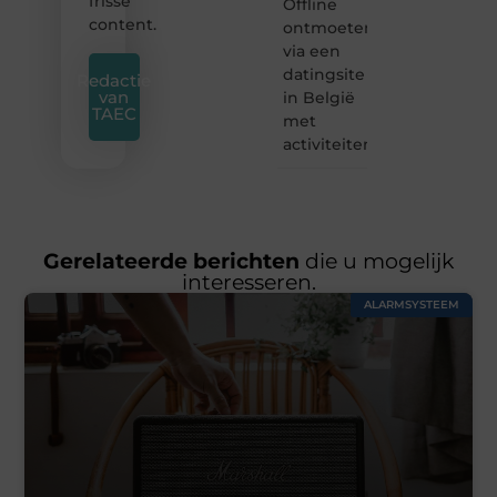
frisse
Offline
content.
ontmoeten
via een
datingsite
Redactie
van
in België
TAEC
met
activiteiten
Gerelateerde berichten
die u mogelijk
interesseren.
ALARMSYSTEEM