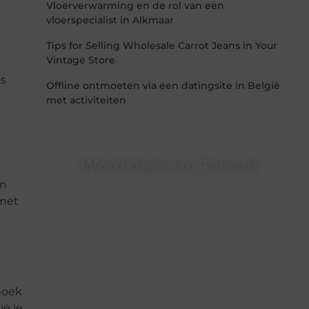
Vloerverwarming en de rol van een
vloerspecialist in Alkmaar
Tips for Selling Wholesale Carrot Jeans in Your
Vintage Store
ls
Offline ontmoeten via een datingsite in België
met activiteiten
Word deel van Taec.nl
en
Taec.nl is dé plek waar creativiteit, schrijven en
 met
lezen samenkomen. Heb je een passie voor
bloggen, verhalen vertellen of gewoon het
ontdekken van inspirerende content? Dan hoor
jij bij ons!
❝
Samen maken we bloggen toegankelijk,
creatief en leuk voor iedereen
❞
hoek
ie je