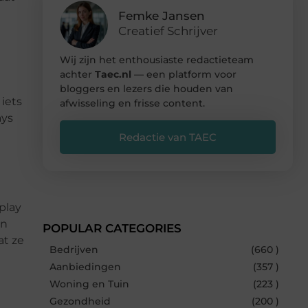
Femke Jansen
Creatief Schrijver
Wij zijn het enthousiaste redactieteam
achter
Taec.nl
— een platform voor
bloggers en lezers die houden van
 iets
afwisseling en frisse content.
ays
Redactie van TAEC
play
en
POPULAR CATEGORIES
at ze
Bedrijven
(660 )
Aanbiedingen
(357 )
Woning en Tuin
(223 )
Gezondheid
(200 )