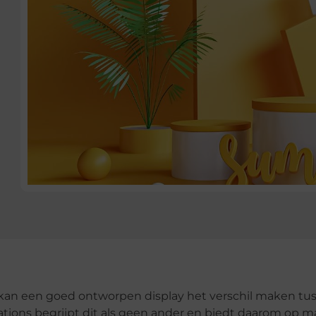
, kan een goed ontworpen display het verschil maken tu
ations begrijpt dit als geen ander en biedt daarom op m