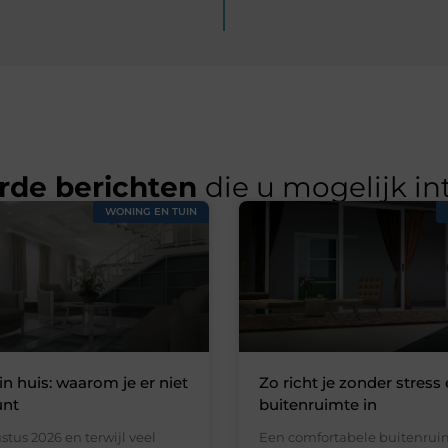
rde berichten
die u mogelijk in
WONING EN TUIN
in huis: waarom je er niet
Zo richt je zonder stress 
unt
buitenruimte in
stus 2026 en terwijl veel
Een comfortabele buitenruim