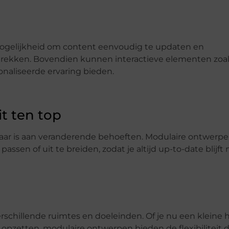
e mogelijkheid om content eenvoudig te updaten en
 trekken. Bovendien kunnen interactieve elementen zoa
naliseerde ervaring bieden.
it ten top
asbaar is aan veranderende behoeften. Modulaire ontwerp
passen of uit te breiden, zodat je altijd up-to-date blijft
schillende ruimtes en doeleinden. Of je nu een kleine 
t opzetten, modulaire ontwerpen bieden de flexibiliteit d