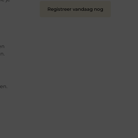
Registreer vandaag nog
en
n.
en.