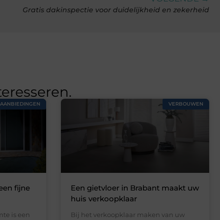
Gratis dakinspectie voor duidelijkheid en zekerheid
teresseren.
AANBIEDINGEN
VERBOUWEN
een fijne
Een gietvloer in Brabant maakt uw
huis verkoopklaar
te is een
Bij het verkoopklaar maken van uw