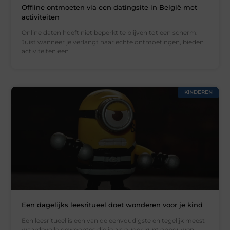
Offline ontmoeten via een datingsite in België met
activiteiten
Online daten hoeft niet beperkt te blijven tot een scherm.
Juist wanneer je verlangt naar echte ontmoetingen, bieden
activiteiten een
KINDEREN
Een dagelijks leesritueel doet wonderen voor je kind
Een leesritueel is een van de eenvoudigste en tegelijk meest
waardevolle gewoontes die je als ouder kunt opbouwen.