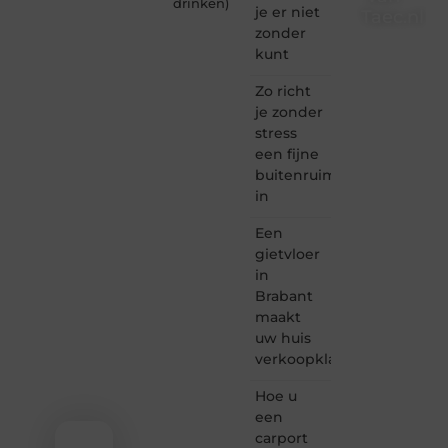
drinken
)
je er niet
Taec.nl
zonder
Taec.nl
kunt
is dé
plek
Zo richt
waar
je zonder
creativiteit,
stress
schrijven
een fijne
en
buitenruimte
lezen
in
samenkomen.
Heb je
Een
een
passie
gietvloer
voor
in
bloggen,
Brabant
verhalen
maakt
vertellen
uw huis
of
verkoopklaar
gewoon
het
ontdekken
Hoe u
van
een
inspirerende
carport
content?