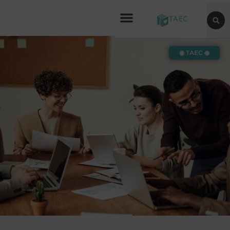
◉ TAEC ◉