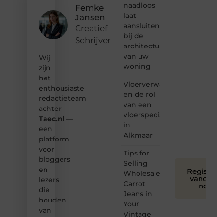
naadloos
Femke
Dan
laat
Jansen
hoor jij
aansluiten
bij ons!
Creatief
bij de
Schrijver
❝
architectuur
Samen
van uw
Wij
maken
woning
zijn
we
het
bloggen
Vloerverwarming
toegankelijk,
enthousiaste
en de rol
creatief
redactieteam
van een
en
achter
leuk
vloerspecialist
Taec.nl
—
voor
in
een
iedereen
Alkmaar
platform
❞
voor
Tips for
bloggers
Selling
en
Registre
Wholesale
vandaa
lezers
Carrot
nog
die
Jeans in
houden
Your
van
Vintage