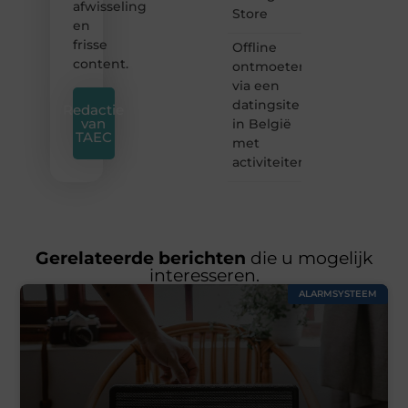
afwisseling
Store
en
frisse
Offline
content.
ontmoeten
via een
datingsite
Redactie
van
in België
TAEC
met
activiteiten
Gerelateerde berichten
die u mogelijk
interesseren.
ALARMSYSTEEM