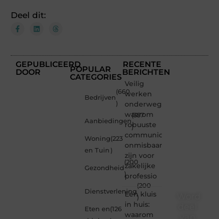
Deel dit:
GEPUBLICEERD
RECENTE
POPULAR
DOOR
BERICHTEN
CATEGORIES
Veilig
(660
werken
Bedrijven
)
onderweg:
waarom
(357
Aanbiedingen
robuuste
)
communicatiemiddelen
Woning
(223
onmisbaar
en Tuin
)
zijn voor
(200
zakelijke
Gezondheid
)
professio
(200
Dienstverlening
Een kluis
Word
)
in huis:
deel
Eten en
(126
waarom
van