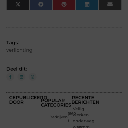
X
Facebook
Pinterest
LinkedIn
Email
(Twitter)
Tags:
verlichting
Deel dit:
GEPUBLICEERD
RECENTE
POPULAR
DOOR
BERICHTEN
CATEGORIES
Veilig
(660
werken
Bedrijven
)
onderweg:
waarom
(357