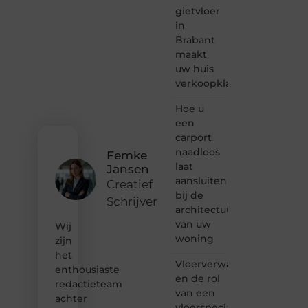
passie
gietvloer
voor
in
bloggen,
Brabant
verhalen
maakt
vertellen
uw huis
of
verkoopklaar
gewoon
het
ontdekken
Hoe u
van
een
inspirerende
carport
content?
naadloos
Femke
Dan
laat
Jansen
hoor jij
aansluiten
bij ons!
Creatief
bij de
Schrijver
❝
architectuur
Samen
van uw
Wij
maken
woning
zijn
we
het
bloggen
Vloerverwarming
toegankelijk,
enthousiaste
en de rol
creatief
redactieteam
van een
en
achter
leuk
vloerspecialist