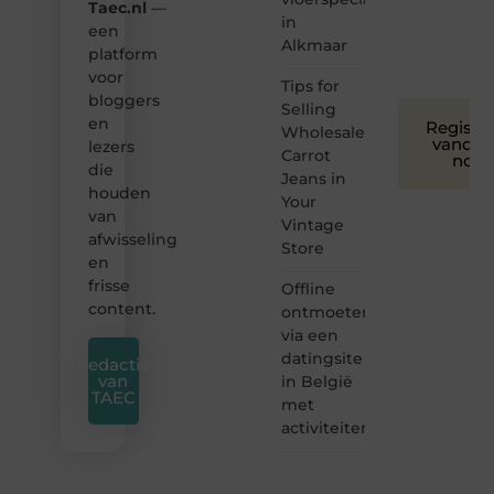
Taec.nl
—
voor
in
een
iedereen
Alkmaar
platform
❞
voor
Tips for
bloggers
Selling
en
Registre
Wholesale
vandaa
lezers
Carrot
nog
die
Jeans in
houden
Your
van
Vintage
afwisseling
Store
en
frisse
Offline
content.
ontmoeten
via een
datingsite
Redactie
van
in België
TAEC
met
activiteiten