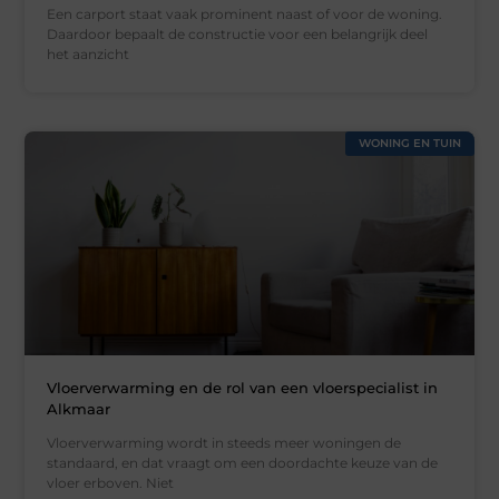
Een carport staat vaak prominent naast of voor de woning.
Daardoor bepaalt de constructie voor een belangrijk deel
het aanzicht
WONING EN TUIN
Vloerverwarming en de rol van een vloerspecialist in
Alkmaar
Vloerverwarming wordt in steeds meer woningen de
standaard, en dat vraagt om een doordachte keuze van de
vloer erboven. Niet