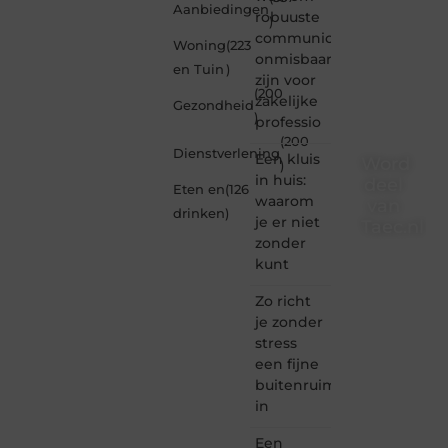
Aanbiedingen
robuuste
)
communicatiemiddelen
Woning
(223
onmisbaar
en Tuin
)
zijn voor
(200
zakelijke
Gezondheid
)
professio
(200
Dienstverlening
Een kluis
Word
)
in huis:
deel
Eten en
(126
waarom
van
drinken
)
je er niet
Taec.nl
zonder
Taec.nl
kunt
is dé
plek
Zo richt
waar
je zonder
creativiteit,
stress
schrijven
een fijne
en
buitenruimte
lezen
in
samenkomen.
Heb je
Een
een