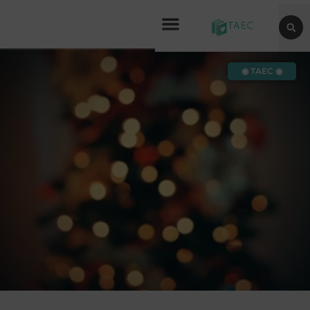
◉ TAEC ◉