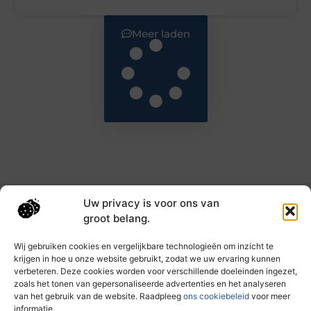
Meer laden
Uw privacy is voor ons van
Main Links
groot belang.
Goede backlinks: de sleutel tot hogere rankings en meer autoriteit
Geld verdienen met links: haal het maximale uit je online bereik
Wij gebruiken cookies en vergelijkbare technologieën om inzicht te
krijgen in hoe u onze website gebruikt, zodat we uw ervaring kunnen
verbeteren. Deze cookies worden voor verschillende doeleinden ingezet,
zoals het tonen van gepersonaliseerde advertenties en het analyseren
Dagelijks nieuwe inzichten op taec.nl
van het gebruik van de website. Raadpleeg
ons cookiebeleid
voor meer
Artikelen vol kennis, inspiratie en praktische tips die
informatie.