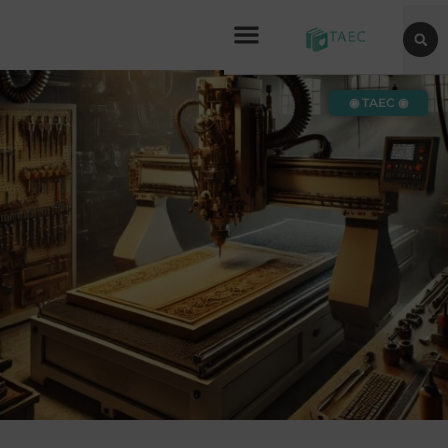
◉ TAEC ◉