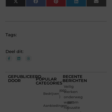
X
Facebook
Pinterest
LinkedIn
Email
(Twitter)
Tags:
Deel dit:
GEPUBLICEERD
RECENTE
POPULAR
DOOR
BERICHTEN
CATEGORIES
Veilig
(660
werken
Bedrijven
)
onderweg:
waarom
(357
Aanbiedingen
robuuste
)