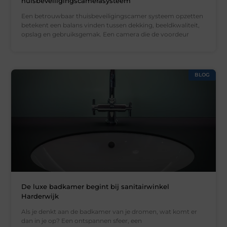
huisbeveiligingscamerasysteem
Een betrouwbaar thuisbeveiligingscamer systeem opzetten
betekent een balans vinden tussen dekking, beeldkwaliteit,
opslag en gebruiksgemak. Een camera die de voordeur
BLOG
De luxe badkamer begint bij sanitairwinkel
Harderwijk
Als je denkt aan de badkamer van je dromen, wat komt er
dan in je op? Een ontspannen sfeer, een