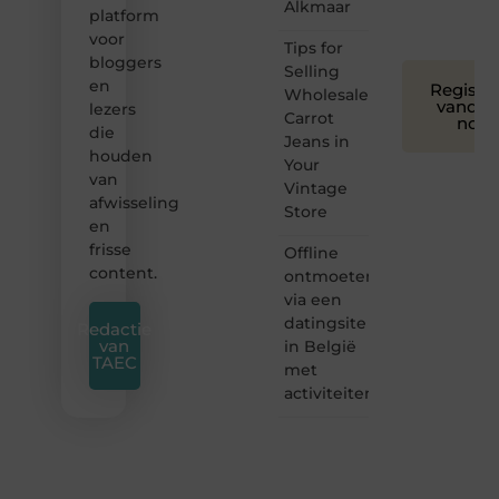
Alkmaar
platform
❞
voor
Tips for
bloggers
Selling
en
Registre
Wholesale
vandaa
lezers
Carrot
nog
die
Jeans in
houden
Your
van
Vintage
afwisseling
Store
en
frisse
Offline
content.
ontmoeten
via een
datingsite
Redactie
van
in België
TAEC
met
activiteiten