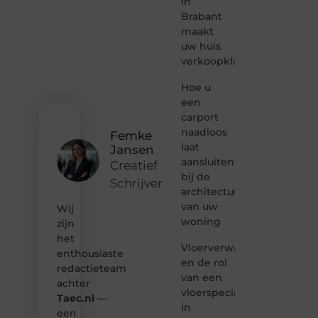
in
bloggen,
Brabant
verhalen
maakt
vertellen
uw huis
of
verkoopklaar
gewoon
het
ontdekken
Hoe u
van
een
inspirerende
carport
content?
naadloos
Femke
Dan
laat
Jansen
hoor jij
aansluiten
bij ons!
Creatief
bij de
Schrijver
❝
architectuur
Samen
van uw
Wij
maken
woning
zijn
we
het
bloggen
Vloerverwarming
toegankelijk,
enthousiaste
en de rol
creatief
redactieteam
van een
en
achter
leuk
vloerspecialist
Taec.nl
—
voor
in
een
iedereen