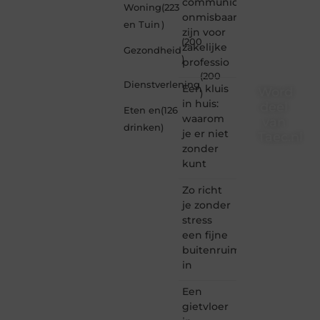
communicatiemiddelen
Woning
(223
onmisbaar
en Tuin
)
zijn voor
(200
zakelijke
Gezondheid
)
professio
(200
Dienstverlening
Een kluis
Word
)
in huis:
deel
Eten en
(126
waarom
van
drinken
)
je er niet
Taec.nl
zonder
Taec.nl
kunt
is dé
plek
Zo richt
waar
je zonder
creativiteit,
stress
schrijven
een fijne
en
buitenruimte
lezen
in
samenkomen.
Heb je
Een
een
passie
gietvloer
voor