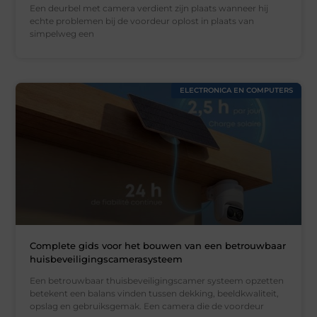
Een deurbel met camera verdient zijn plaats wanneer hij
echte problemen bij de voordeur oplost in plaats van
simpelweg een
ELECTRONICA EN COMPUTERS
Complete gids voor het bouwen van een betrouwbaar
huisbeveiligingscamerasysteem
Een betrouwbaar thuisbeveiligingscamer systeem opzetten
betekent een balans vinden tussen dekking, beeldkwaliteit,
opslag en gebruiksgemak. Een camera die de voordeur