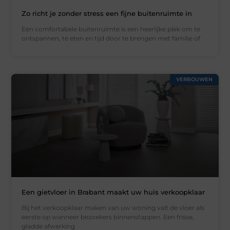
Zo richt je zonder stress een fijne buitenruimte in
Een comfortabele buitenruimte is een heerlijke plek om te
ontspannen, te eten en tijd door te brengen met familie of
VERBOUWEN
Een gietvloer in Brabant maakt uw huis verkoopklaar
Bij het verkoopklaar maken van uw woning valt de vloer als
eerste op wanneer bezoekers binnenstappen. Een frisse,
gladde afwerking