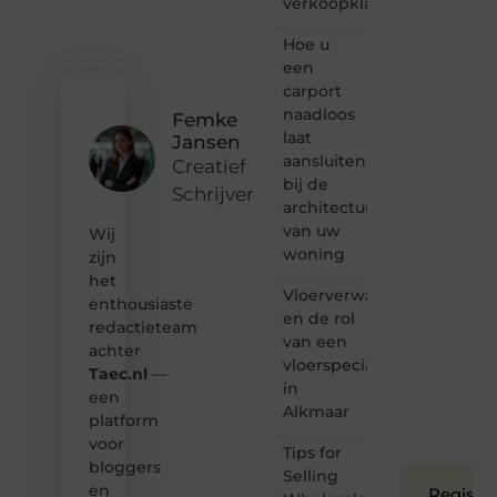
verkoopklaar
gewoon
het
ontdekken
Hoe u
van
een
inspirerende
carport
content?
naadloos
Femke
Dan
laat
Jansen
hoor jij
aansluiten
bij ons!
Creatief
bij de
Schrijver
❝
architectuur
Samen
van uw
Wij
maken
woning
zijn
we
het
bloggen
Vloerverwarming
toegankelijk,
enthousiaste
en de rol
creatief
redactieteam
van een
en
achter
leuk
vloerspecialist
Taec.nl
—
voor
in
een
iedereen
Alkmaar
platform
❞
voor
Tips for
bloggers
Selling
en
Registre