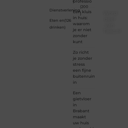
professio
(200
Dienstverlening
Een kluis
Word
)
in huis:
deel
Eten en
(126
waarom
van
drinken
)
je er niet
Taec.nl
zonder
Taec.nl
kunt
is dé
plek
Zo richt
waar
je zonder
creativiteit,
stress
schrijven
een fijne
en
buitenruimte
lezen
in
samenkomen.
Heb je
Een
een
passie
gietvloer
voor
in
bloggen,
Brabant
verhalen
maakt
vertellen
uw huis
of