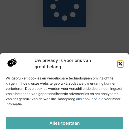
Uw privacy is voor ons van
Main Links
groot belang.
Goede backlinks: de sleutel tot hogere rankings en meer autoriteit
Geld verdienen met links: haal het maximale uit je online bereik
Wij gebruiken cookies en vergelijkbare technologieën om inzicht te
krijgen in hoe u onze website gebruikt, zodat we uw ervaring kunnen
verbeteren. Deze cookies worden voor verschillende doeleinden ingezet,
zoals het tonen van gepersonaliseerde advertenties en het analyseren
Dagelijks nieuwe inzichten op taec.nl
van het gebruik van de website. Raadpleeg
ons cookiebeleid
voor meer
Artikelen vol kennis, inspiratie en praktische tips die
informatie.
jouw ontwikkeling en dagelijks leven verrijken.
Website index
Cookiebeleid (EU)
Alles toestaan