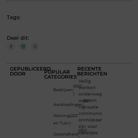
Tags:
Deel dit:
GEPUBLICEERD
RECENTE
POPULAR
DOOR
BERICHTEN
CATEGORIES
Veilig
(660
werken
Bedrijven
)
onderweg:
waarom
(357
Aanbiedingen
robuuste
)
communicatiemiddelen
Woning
(223
onmisbaar
en Tuin
)
zijn voor
(200
zakelijke
Gezondheid
)