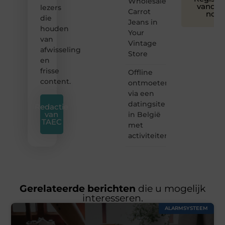
Wholesale
vandaa
lezers
Carrot
nog
die
Jeans in
houden
Your
van
Vintage
afwisseling
Store
en
frisse
Offline
content.
ontmoeten
via een
datingsite
Redactie
van
in België
TAEC
met
activiteiten
Gerelateerde berichten
die u mogelijk
interesseren.
ALARMSYSTEEM