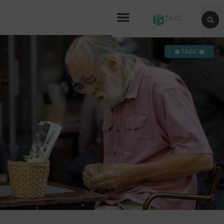
◉ TAEC ◉