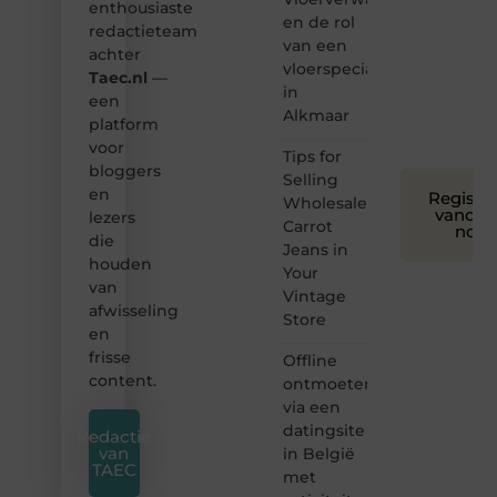
toegankelijk,
enthousiaste
en de rol
creatief
redactieteam
van een
en
achter
leuk
vloerspecialist
Taec.nl
—
voor
in
een
iedereen
Alkmaar
platform
❞
voor
Tips for
bloggers
Selling
en
Registre
Wholesale
vandaa
lezers
Carrot
nog
die
Jeans in
houden
Your
van
Vintage
afwisseling
Store
en
frisse
Offline
content.
ontmoeten
via een
datingsite
Redactie
van
in België
TAEC
met