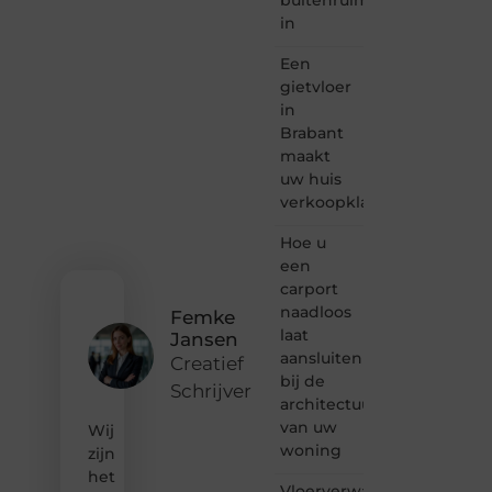
lezen
in
samenkomen.
Heb je
Een
een
passie
gietvloer
voor
in
bloggen,
Brabant
verhalen
maakt
vertellen
uw huis
of
verkoopklaar
gewoon
het
ontdekken
Hoe u
van
een
inspirerende
carport
content?
naadloos
Femke
Dan
laat
Jansen
hoor jij
aansluiten
bij ons!
Creatief
bij de
Schrijver
❝
architectuur
Samen
van uw
Wij
maken
woning
zijn
we
het
bloggen
Vloerverwarming