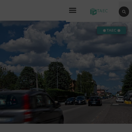
◉ TAEC ◉