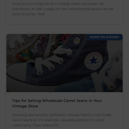
Vloerverwarming wordt in steeds meer woningen de
standaard, en dat vraagt om een doordachte keuze van de
vloer erboven. Niet
MODE EN KLEDING
Tips for Selling Wholesale Carrot Jeans in Your
Vintage Store
Growing demand for authentic vintage fashion has made
carrot jeans an increasingly valuable addition to retail
collections. Their relaxed fit,