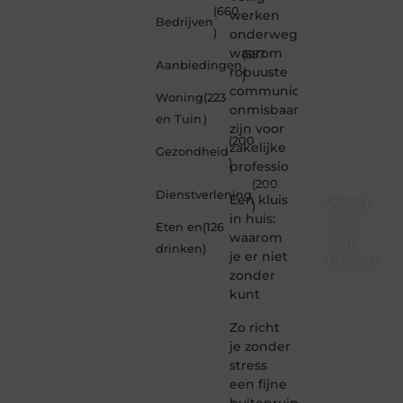
(660
werken
Bedrijven
)
onderweg:
waarom
(357
Aanbiedingen
robuuste
)
communicatiemiddelen
Woning
(223
onmisbaar
en Tuin
)
zijn voor
(200
zakelijke
Gezondheid
)
professio
(200
Dienstverlening
Een kluis
Word
)
in huis:
deel
Eten en
(126
waarom
van
drinken
)
je er niet
Taec.nl
zonder
Taec.nl
kunt
is dé
plek
Zo richt
waar
je zonder
creativiteit,
stress
schrijven
een fijne
en
buitenruimte