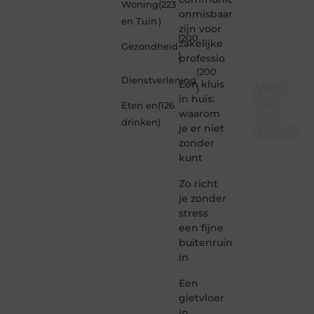
Woning
(223
onmisbaar
en Tuin
)
zijn voor
(200
zakelijke
Gezondheid
)
professio
(200
Dienstverlening
Een kluis
Word
)
in huis:
deel
Eten en
(126
waarom
van
drinken
)
je er niet
Taec.nl
zonder
Taec.nl
kunt
is dé
plek
Zo richt
waar
je zonder
creativiteit,
stress
schrijven
een fijne
en
buitenruimte
lezen
in
samenkomen.
Heb je
Een
een
passie
gietvloer
voor
in