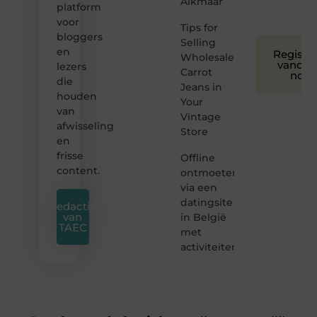
Alkmaar
platform
❞
voor
Tips for
bloggers
Selling
en
Registre
Wholesale
vandaa
lezers
Carrot
nog
die
Jeans in
houden
Your
van
Vintage
afwisseling
Store
en
frisse
Offline
content.
ontmoeten
via een
datingsite
Redactie
van
in België
TAEC
met
activiteiten