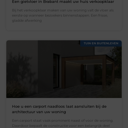
Een gietvloer in Brabant maakt uw huis verkoopklaar
Bij het verkoopklaar maken van uw woning valt de vloer als
eerste op wanneer bezoekers binnenstappen. Een frisse,
gladde afwerking
TUIN EN BUITENLEVEN
Hoe u een carport naadloos laat aansluiten bij de
architectuur van uw woning
Een carport staat vaak prominent naast of voor de woning.
Daardoor bepaalt de constructie voor een belangrijk deel