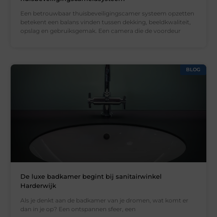
Een betrouwbaar thuisbeveiligingscamer systeem opzetten
betekent een balans vinden tussen dekking, beeldkwaliteit,
opslag en gebruiksgemak. Een camera die de voordeur
BLOG
De luxe badkamer begint bij sanitairwinkel
Harderwijk
Als je denkt aan de badkamer van je dromen, wat komt er
dan in je op? Een ontspannen sfeer, een