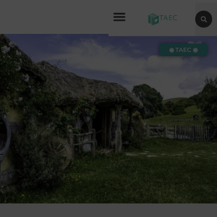
◉ TAEC ◉