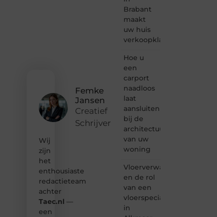
bloggen,
Brabant
verhalen
maakt
vertellen
uw huis
of
verkoopklaar
gewoon
het
ontdekken
Hoe u
van
een
inspirerende
carport
content?
naadloos
Femke
Dan
laat
Jansen
hoor jij
aansluiten
bij ons!
Creatief
bij de
Schrijver
❝
architectuur
Samen
van uw
Wij
maken
woning
zijn
we
het
bloggen
Vloerverwarming
toegankelijk,
enthousiaste
en de rol
creatief
redactieteam
van een
en
achter
leuk
vloerspecialist
Taec.nl
—
voor
in
een
iedereen