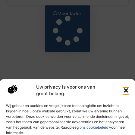
Meer laden
Uw privacy is voor ons van
Main Links
groot belang.
Goede backlinks: de sleutel tot hogere rankings en meer autoriteit
Geld verdienen met links: haal het maximale uit je online bereik
Wij gebruiken cookies en vergelijkbare technologieën om inzicht te
krijgen in hoe u onze website gebruikt, zodat we uw ervaring kunnen
verbeteren. Deze cookies worden voor verschillende doeleinden ingezet,
zoals het tonen van gepersonaliseerde advertenties en het analyseren
Dagelijks nieuwe inzichten op taec.nl
van het gebruik van de website. Raadpleeg
ons cookiebeleid
voor meer
Artikelen vol kennis, inspiratie en praktische tips die
informatie.
jouw ontwikkeling en dagelijks leven verrijken.