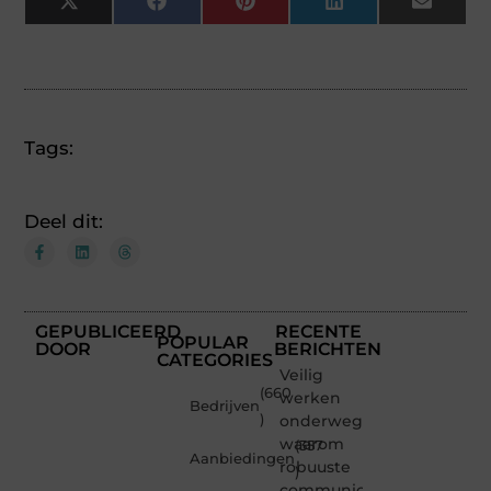
X
Facebook
Pinterest
LinkedIn
Email
(Twitter)
Tags:
Deel dit:
GEPUBLICEERD
RECENTE
POPULAR
DOOR
BERICHTEN
CATEGORIES
Veilig
(660
werken
Bedrijven
)
onderweg:
waarom
(357
Aanbiedingen
robuuste
)
communicatiemiddelen