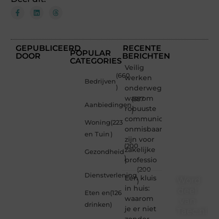
GEPUBLICEERD
RECENTE
POPULAR
DOOR
BERICHTEN
CATEGORIES
Veilig
(660
werken
Bedrijven
)
onderweg:
waarom
(357
Aanbiedingen
robuuste
)
communicatiemiddelen
Woning
(223
onmisbaar
en Tuin
)
zijn voor
(200
zakelijke
Gezondheid
)
professio
(200
Dienstverlening
Een kluis
Word
)
in huis:
deel
Eten en
(126
waarom
van
drinken
)
je er niet
Taec.nl
zonder