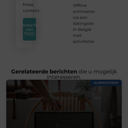
frisse
Offline
content.
ontmoeten
via een
datingsite
Redactie
van
in België
TAEC
met
activiteiten
Gerelateerde berichten
die u mogelijk
interesseren.
ALARMSYSTEEM