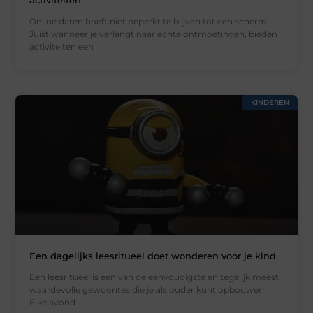
Online daten hoeft niet beperkt te blijven tot een scherm.
Juist wanneer je verlangt naar echte ontmoetingen, bieden
activiteiten een
KINDEREN
Een dagelijks leesritueel doet wonderen voor je kind
Een leesritueel is een van de eenvoudigste en tegelijk meest
waardevolle gewoontes die je als ouder kunt opbouwen.
Elke avond