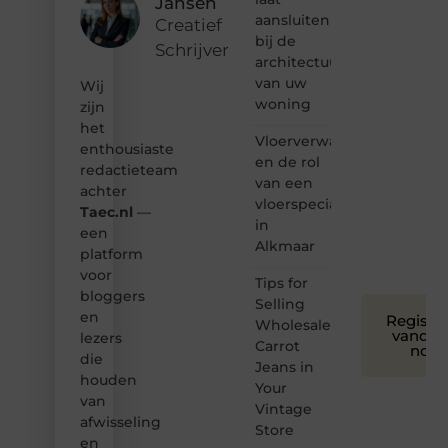
Jansen
hoor jij
aansluiten
bij ons!
Creatief
bij de
Schrijver
❝
architectuur
Samen
van uw
Wij
maken
woning
zijn
we
het
bloggen
Vloerverwarming
toegankelijk,
enthousiaste
en de rol
creatief
redactieteam
van een
en
achter
leuk
vloerspecialist
Taec.nl
—
voor
in
een
iedereen
Alkmaar
platform
❞
voor
Tips for
bloggers
Selling
en
Registre
Wholesale
vandaa
lezers
Carrot
nog
die
Jeans in
houden
Your
van
Vintage
afwisseling
Store
en