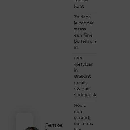
Taec.nl
kunt
is dé
plek
Zo richt
waar
je zonder
creativiteit,
stress
schrijven
een fijne
en
buitenruimte
lezen
in
samenkomen.
Heb je
Een
een
passie
gietvloer
voor
in
bloggen,
Brabant
verhalen
maakt
vertellen
uw huis
of
verkoopklaar
gewoon
het
ontdekken
Hoe u
van
een
inspirerende
carport
content?
naadloos
Femke
Dan
laat