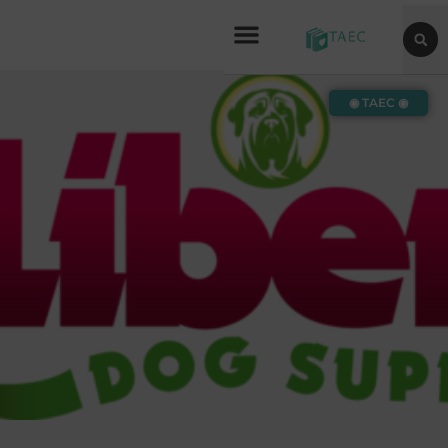
◉ TAEC ◉