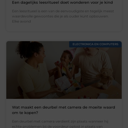
Een dagelijks leesritueel doet wonderen voor je kind
Een leesritueel is een van de eenvoudigste en tegelijk meest
waardevolle gewoontes die je als ouder kunt opbouwen.
Elke avond
ELECTRONICA EN COMPUTERS
Wat maakt een deurbel met camera de moeite waard
om te kopen?
Een deurbel met camera verdient zijn plaats wanneer hij
echte problemen bij de voordeur oplost in plaats van