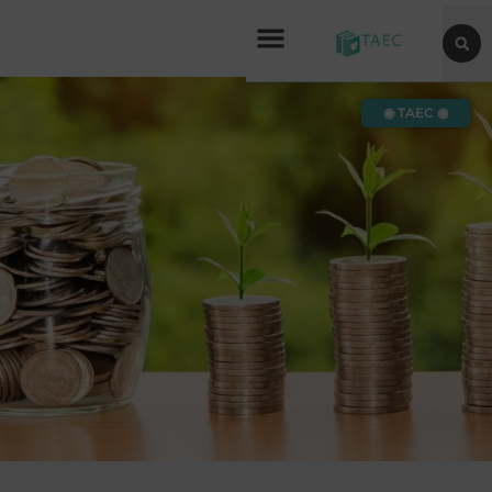
◉ TAEC ◉