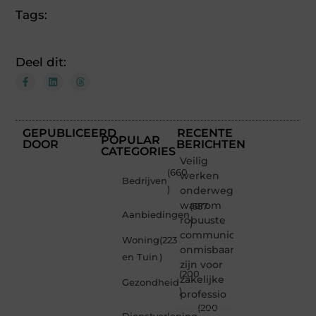
Tags:
Deel dit:
GEPUBLICEERD
RECENTE
POPULAR
DOOR
BERICHTEN
CATEGORIES
Veilig
(660
werken
Bedrijven
)
onderweg:
waarom
(357
Aanbiedingen
robuuste
)
communicatiemiddelen
Woning
(223
onmisbaar
en Tuin
)
zijn voor
(200
zakelijke
Gezondheid
)
professio
(200