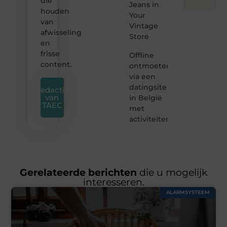
die
Jeans in
houden
Your
van
Vintage
afwisseling
Store
en
frisse
Offline
content.
ontmoeten
via een
datingsite
Redactie
van
in België
TAEC
met
activiteiten
Gerelateerde berichten
die u mogelijk
interesseren.
ALARMSYSTEEM