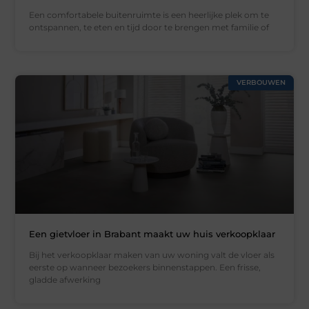
Een comfortabele buitenruimte is een heerlijke plek om te
ontspannen, te eten en tijd door te brengen met familie of
VERBOUWEN
Een gietvloer in Brabant maakt uw huis verkoopklaar
Bij het verkoopklaar maken van uw woning valt de vloer als
eerste op wanneer bezoekers binnenstappen. Een frisse,
gladde afwerking