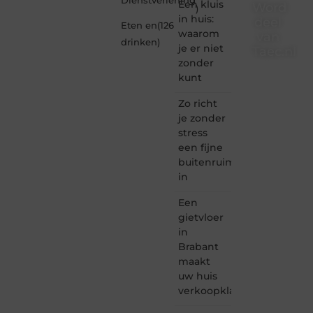
Dienstverlening
Een kluis
Word
)
in huis:
deel
Eten en
(126
waarom
van
drinken
)
je er niet
Taec.nl
zonder
Taec.nl
kunt
is dé
plek
Zo richt
waar
je zonder
creativiteit,
stress
schrijven
een fijne
en
buitenruimte
lezen
in
samenkomen.
Heb je
Een
een
passie
gietvloer
voor
in
bloggen,
Brabant
verhalen
maakt
vertellen
uw huis
of
verkoopklaar
gewoon
het