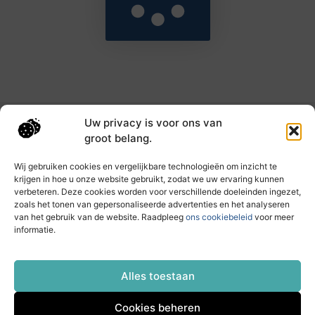
Uw privacy is voor ons van
Main Links
groot belang.
Goede backlinks: de sleutel tot hogere rankings en meer autoriteit
Geld verdienen met links: haal het maximale uit je online bereik
Wij gebruiken cookies en vergelijkbare technologieën om inzicht te
krijgen in hoe u onze website gebruikt, zodat we uw ervaring kunnen
verbeteren. Deze cookies worden voor verschillende doeleinden ingezet,
zoals het tonen van gepersonaliseerde advertenties en het analyseren
Dagelijks nieuwe inzichten op taec.nl
van het gebruik van de website. Raadpleeg
ons cookiebeleid
voor meer
Artikelen vol kennis, inspiratie en praktische tips die
informatie.
jouw ontwikkeling en dagelijks leven verrijken.
Website index
Cookiebeleid (EU)
Alles toestaan
Cookies beheren