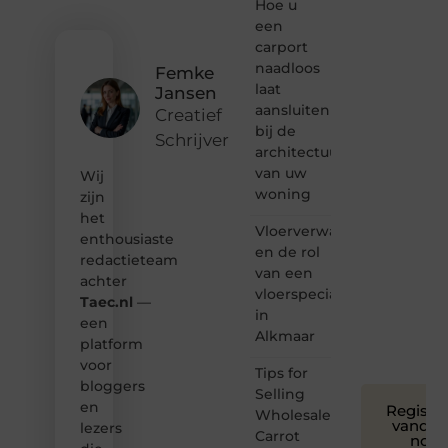
ontdekken
Hoe u
van
een
inspirerende
carport
content?
naadloos
Femke
Dan
laat
Jansen
hoor jij
aansluiten
bij ons!
Creatief
bij de
Schrijver
❝
architectuur
Samen
van uw
Wij
maken
woning
zijn
we
het
bloggen
Vloerverwarming
toegankelijk,
enthousiaste
en de rol
creatief
redactieteam
van een
en
achter
leuk
vloerspecialist
Taec.nl
—
voor
in
een
iedereen
Alkmaar
platform
❞
voor
Tips for
bloggers
Selling
en
Registre
Wholesale
vandaa
lezers
Carrot
nog