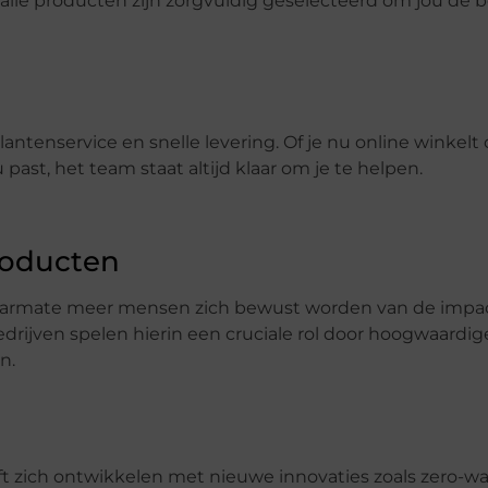
alle producten zijn zorgvuldig geselecteerd om jou de 
tenservice en snelle levering. Of je nu online winkelt 
past, het team staat altijd klaar om je te helpen.
roducten
n naarmate meer mensen zich bewust worden van de impa
rijven spelen hierin een cruciale rol door hoogwaardig
n.
ft zich ontwikkelen met nieuwe innovaties zoals zero-w