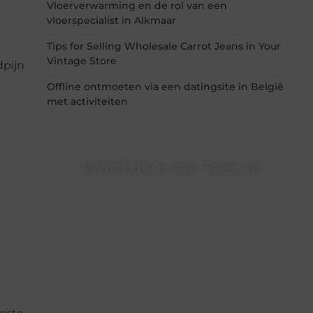
Vloerverwarming en de rol van een
vloerspecialist in Alkmaar
Tips for Selling Wholesale Carrot Jeans in Your
Vintage Store
dpijn
Offline ontmoeten via een datingsite in België
met activiteiten
Word deel van Taec.nl
Taec.nl is dé plek waar creativiteit, schrijven en
lezen samenkomen. Heb je een passie voor
bloggen, verhalen vertellen of gewoon het
ontdekken van inspirerende content? Dan hoor
jij bij ons!
❝
Samen maken we bloggen toegankelijk,
creatief en leuk voor iedereen
❞