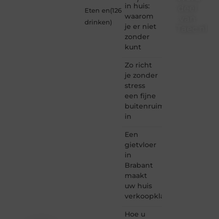
in huis:
deel
Eten en
(126
waarom
van
drinken
)
je er niet
Taec.nl
zonder
Taec.nl
kunt
is dé
plek
Zo richt
waar
je zonder
creativiteit,
stress
schrijven
een fijne
en
buitenruimte
lezen
in
samenkomen.
Heb je
Een
een
passie
gietvloer
voor
in
bloggen,
Brabant
verhalen
maakt
vertellen
uw huis
of
verkoopklaar
gewoon
het
ontdekken
Hoe u