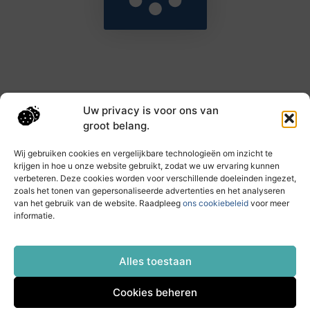
Uw privacy is voor ons van
Main Links
groot belang.
Goede backlinks: de sleutel tot hogere rankings en meer autoriteit
Geld verdienen met links: haal het maximale uit je online bereik
Wij gebruiken cookies en vergelijkbare technologieën om inzicht te
krijgen in hoe u onze website gebruikt, zodat we uw ervaring kunnen
verbeteren. Deze cookies worden voor verschillende doeleinden ingezet,
zoals het tonen van gepersonaliseerde advertenties en het analyseren
Dagelijks nieuwe inzichten op taec.nl
van het gebruik van de website. Raadpleeg
ons cookiebeleid
voor meer
Artikelen vol kennis, inspiratie en praktische tips die
informatie.
jouw ontwikkeling en dagelijks leven verrijken.
Website index
Cookiebeleid (EU)
Alles toestaan
Cookies beheren
@2025 All Right Reserved. Design by
www.taec.nl