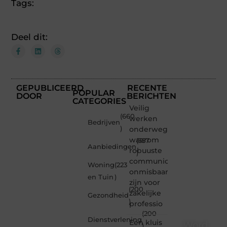
Tags:
Deel dit:
GEPUBLICEERD
RECENTE
POPULAR
DOOR
BERICHTEN
CATEGORIES
Veilig
(660
werken
Bedrijven
)
onderweg:
waarom
(357
Aanbiedingen
robuuste
)
communicatiemiddelen
Woning
(223
onmisbaar
en Tuin
)
zijn voor
(200
zakelijke
Gezondheid
)
professio
(200
Dienstverlening
Een kluis
Word
)