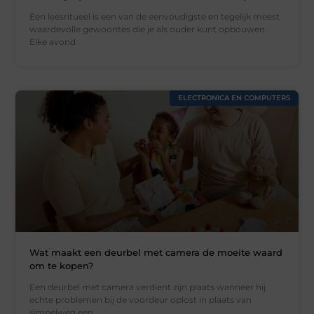
Een leesritueel is een van de eenvoudigste en tegelijk meest
waardevolle gewoontes die je als ouder kunt opbouwen.
Elke avond
ELECTRONICA EN COMPUTERS
Wat maakt een deurbel met camera de moeite waard
om te kopen?
Een deurbel met camera verdient zijn plaats wanneer hij
echte problemen bij de voordeur oplost in plaats van
simpelweg een