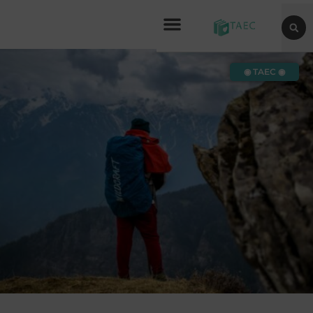
◉ TAEC ◉