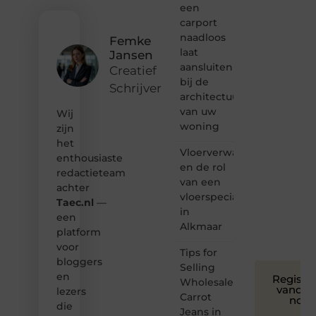
van
een
inspirerende
carport
content?
naadloos
Femke
Dan
laat
Jansen
hoor jij
aansluiten
bij ons!
Creatief
bij de
Schrijver
❝
architectuur
Samen
van uw
Wij
maken
woning
zijn
we
het
bloggen
Vloerverwarming
toegankelijk,
enthousiaste
en de rol
creatief
redactieteam
van een
en
achter
leuk
vloerspecialist
Taec.nl
—
voor
in
een
iedereen
Alkmaar
platform
❞
voor
Tips for
bloggers
Selling
en
Registre
Wholesale
vandaa
lezers
Carrot
nog
die
Jeans in