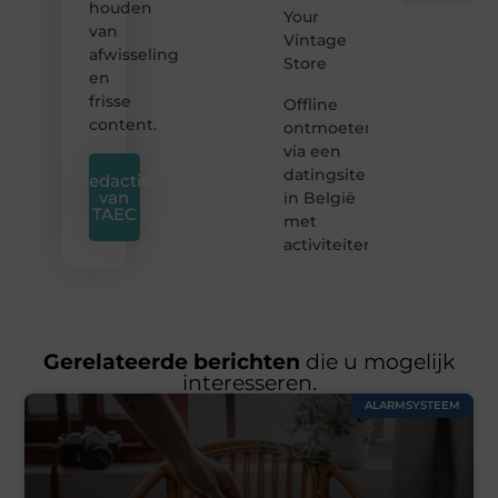
houden
Your
van
Vintage
afwisseling
Store
en
frisse
Offline
content.
ontmoeten
via een
datingsite
Redactie
van
in België
TAEC
met
activiteiten
Gerelateerde berichten
die u mogelijk
interesseren.
ALARMSYSTEEM