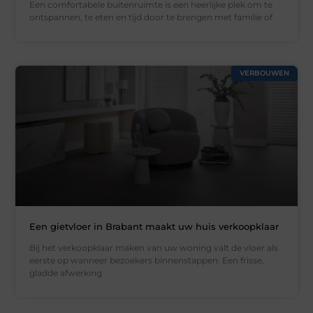
Een comfortabele buitenruimte is een heerlijke plek om te
ontspannen, te eten en tijd door te brengen met familie of
VERBOUWEN
Een gietvloer in Brabant maakt uw huis verkoopklaar
Bij het verkoopklaar maken van uw woning valt de vloer als
eerste op wanneer bezoekers binnenstappen. Een frisse,
gladde afwerking