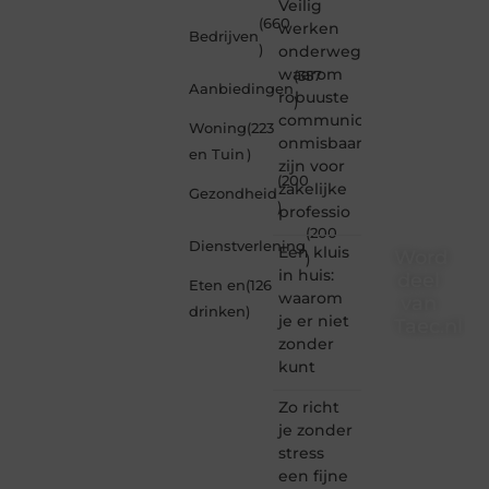
Veilig
(660
werken
Bedrijven
)
onderweg:
waarom
(357
Aanbiedingen
robuuste
)
communicatiemiddelen
Woning
(223
onmisbaar
en Tuin
)
zijn voor
(200
zakelijke
Gezondheid
)
professio
(200
Dienstverlening
Een kluis
Word
)
in huis:
deel
Eten en
(126
waarom
van
drinken
)
je er niet
Taec.nl
zonder
Taec.nl
kunt
is dé
plek
Zo richt
waar
je zonder
creativiteit,
stress
schrijven
een fijne
en