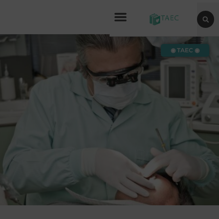
◉ TAEC ◉