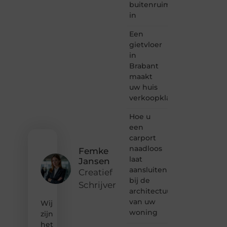
buitenruimte
lezen
in
samenkomen.
Heb je
Een
een
passie
gietvloer
voor
in
bloggen,
Brabant
verhalen
maakt
vertellen
uw huis
of
verkoopklaar
gewoon
het
ontdekken
Hoe u
van
een
inspirerende
carport
content?
naadloos
Femke
Dan
laat
Jansen
hoor jij
aansluiten
bij ons!
Creatief
bij de
Schrijver
❝
architectuur
Samen
van uw
Wij
maken
woning
zijn
we
het
bloggen