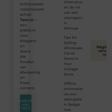
Vloerverwarming
toegankelijk,
enthousiaste
en de rol
creatief
redactieteam
van een
en
achter
leuk
vloerspecialist
Taec.nl
—
voor
in
een
iedereen
Alkmaar
platform
❞
voor
Tips for
bloggers
Selling
en
Registre
Wholesale
vandaa
lezers
Carrot
nog
die
Jeans in
houden
Your
van
Vintage
afwisseling
Store
en
frisse
Offline
content.
ontmoeten
via een
datingsite
Redactie
van
in België
TAEC
met