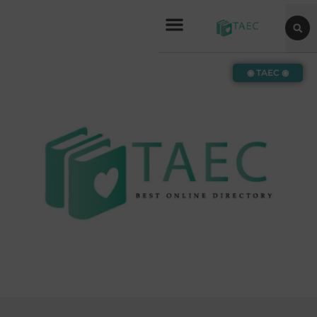
◉ TAEC ◉