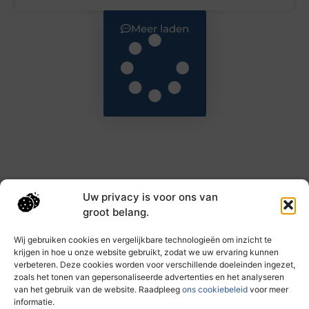
Meer laden
Uw privacy is voor ons van
Main Links
groot belang.
Goede backlinks: de sleutel tot hogere rankings en meer autoriteit
Geld verdienen met links: haal het maximale uit je online bereik
Wij gebruiken cookies en vergelijkbare technologieën om inzicht te
krijgen in hoe u onze website gebruikt, zodat we uw ervaring kunnen
verbeteren. Deze cookies worden voor verschillende doeleinden ingezet,
zoals het tonen van gepersonaliseerde advertenties en het analyseren
Dagelijks nieuwe inzichten op taec.nl
van het gebruik van de website. Raadpleeg
ons cookiebeleid
voor meer
Artikelen vol kennis, inspiratie en praktische tips die
informatie.
jouw ontwikkeling en dagelijks leven verrijken.