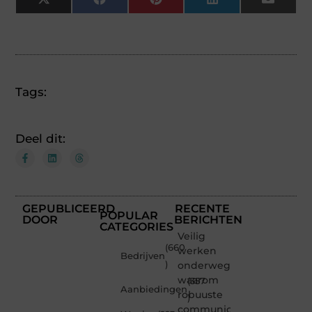
X
Facebook
Pinterest
LinkedIn
Email
(Twitter)
Tags:
Deel dit:
GEPUBLICEERD
RECENTE
POPULAR
DOOR
BERICHTEN
CATEGORIES
Veilig
(660
werken
Bedrijven
)
onderweg:
waarom
(357
Aanbiedingen
robuuste
)
communicatiemiddelen