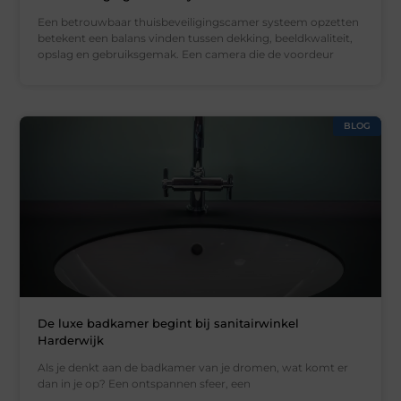
Een betrouwbaar thuisbeveiligingscamer systeem opzetten
betekent een balans vinden tussen dekking, beeldkwaliteit,
opslag en gebruiksgemak. Een camera die de voordeur
BLOG
De luxe badkamer begint bij sanitairwinkel
Harderwijk
Als je denkt aan de badkamer van je dromen, wat komt er
dan in je op? Een ontspannen sfeer, een