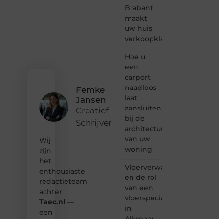
bloggen,
Brabant
verhalen
maakt
vertellen
uw huis
of
verkoopklaar
gewoon
het
ontdekken
Hoe u
van
een
inspirerende
carport
content?
naadloos
Femke
Dan
laat
Jansen
hoor jij
aansluiten
bij ons!
Creatief
bij de
Schrijver
❝
architectuur
Samen
van uw
Wij
maken
woning
zijn
we
het
bloggen
Vloerverwarming
toegankelijk,
enthousiaste
en de rol
creatief
redactieteam
van een
en
achter
leuk
vloerspecialist
Taec.nl
—
voor
in
een
iedereen
Alkmaar