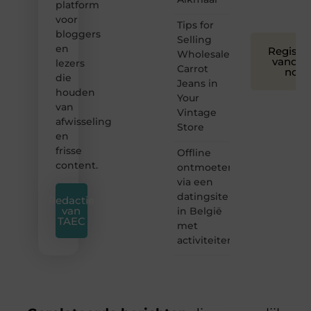
platform
❞
voor
Tips for
bloggers
Selling
en
Registre
Wholesale
vandaa
lezers
Carrot
nog
die
Jeans in
houden
Your
van
Vintage
afwisseling
Store
en
frisse
Offline
content.
ontmoeten
via een
datingsite
Redactie
van
in België
TAEC
met
activiteiten