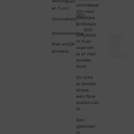
Woning
(223
onmisbaar
en Tuin
)
zijn voor
(200
zakelijke
Gezondheid
)
professio
(200
Dienstverlening
Een kluis
Word
)
in huis:
deel
Eten en
(126
waarom
van
drinken
)
je er niet
Taec.nl
zonder
Taec.nl
kunt
is dé
plek
Zo richt
waar
je zonder
creativiteit,
stress
schrijven
een fijne
en
buitenruimte
lezen
in
samenkomen.
Heb je
Een
een
passie
gietvloer
voor
in