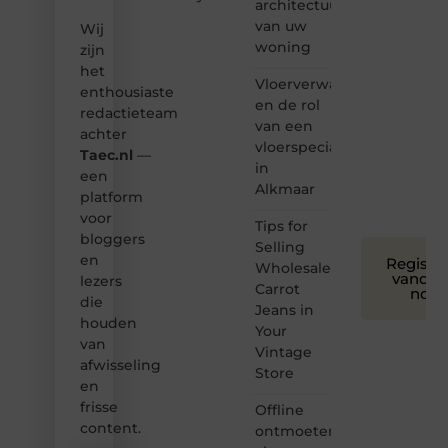
architectuur
Samen
van uw
Wij
maken
woning
zijn
we
het
bloggen
Vloerverwarming
toegankelijk,
enthousiaste
en de rol
creatief
redactieteam
van een
en
achter
leuk
vloerspecialist
Taec.nl
—
voor
in
een
iedereen
Alkmaar
platform
❞
voor
Tips for
bloggers
Selling
en
Registre
Wholesale
vandaa
lezers
Carrot
nog
die
Jeans in
houden
Your
van
Vintage
afwisseling
Store
en
frisse
Offline
content.
ontmoeten