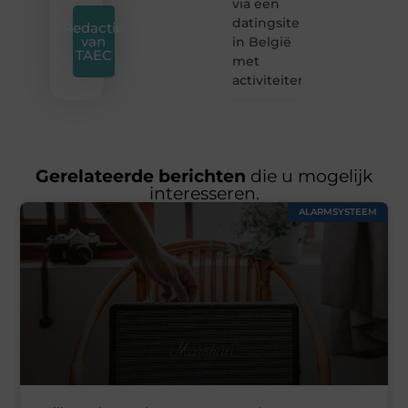
via een
datingsite
Redactie
van
in België
TAEC
met
activiteiten
Gerelateerde berichten
die u mogelijk
interesseren.
ALARMSYSTEEM