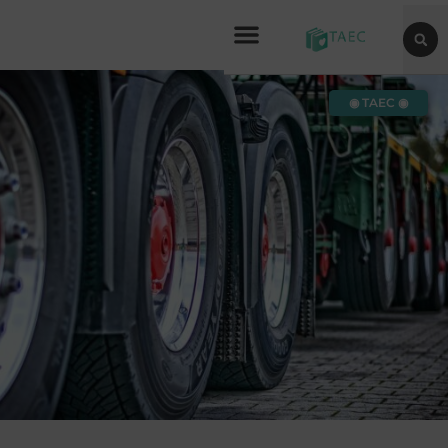
◉ TAEC ◉