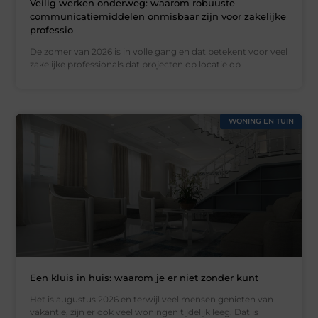
Veilig werken onderweg: waarom robuuste
communicatiemiddelen onmisbaar zijn voor zakelijke
professio
De zomer van 2026 is in volle gang en dat betekent voor veel
zakelijke professionals dat projecten op locatie op
WONING EN TUIN
Een kluis in huis: waarom je er niet zonder kunt
Het is augustus 2026 en terwijl veel mensen genieten van
vakantie, zijn er ook veel woningen tijdelijk leeg. Dat is