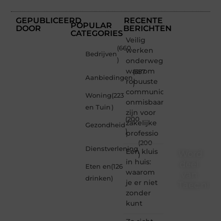
GEPUBLICEERD
RECENTE
POPULAR
DOOR
BERICHTEN
CATEGORIES
Veilig
(660
werken
Bedrijven
)
onderweg:
waarom
(357
Aanbiedingen
robuuste
)
communicatiemiddelen
Woning
(223
onmisbaar
en Tuin
)
zijn voor
(200
zakelijke
Gezondheid
)
professio
(200
Dienstverlening
Een kluis
Word
)
in huis:
deel
Eten en
(126
waarom
van
drinken
)
je er niet
Taec.nl
zonder
Taec.nl
kunt
is dé
plek