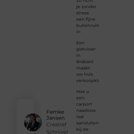
Zo richt
waar
je zonder
creativiteit,
stress
schrijven
een fijne
en
buitenruimte
lezen
in
samenkomen.
Heb je
Een
een
passie
gietvloer
voor
in
bloggen,
Brabant
verhalen
maakt
vertellen
uw huis
of
verkoopklaar
gewoon
het
ontdekken
Hoe u
van
een
inspirerende
carport
content?
naadloos
Femke
Dan
laat
Jansen
hoor jij
aansluiten
bij ons!
Creatief
bij de
Schrijver
❝