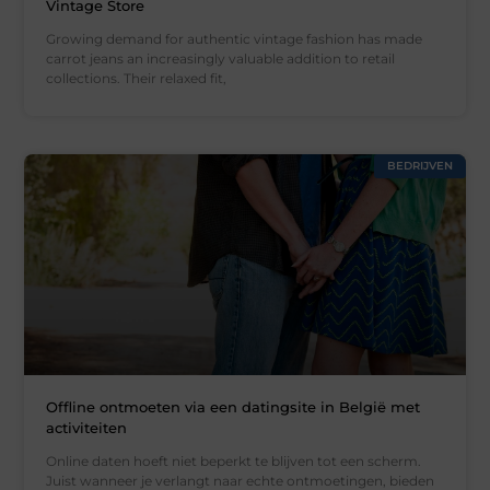
Vintage Store
Growing demand for authentic vintage fashion has made
carrot jeans an increasingly valuable addition to retail
collections. Their relaxed fit,
BEDRIJVEN
Offline ontmoeten via een datingsite in België met
activiteiten
Online daten hoeft niet beperkt te blijven tot een scherm.
Juist wanneer je verlangt naar echte ontmoetingen, bieden