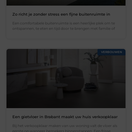
Zo richt je zonder stress een fijne buitenruimte in
Een comfortabele buitenruimte is een heerlijke plek om te
ontspannen, te eten en tijd door te brengen met familie of
VERBOUWEN
Een gietvloer in Brabant maakt uw huis verkoopklaar
Bij het verkoopklaar maken van uw woning valt de vloer als
eerste op wanneer bezoekers binnenstappen. Een frisse,