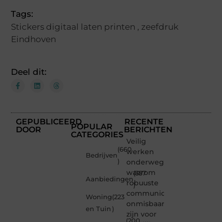
Tags:
Stickers digitaal laten printen
,
zeefdruk
Eindhoven
Deel dit:
GEPUBLICEERD
RECENTE
POPULAR
DOOR
BERICHTEN
CATEGORIES
Veilig
(660
werken
Bedrijven
)
onderweg:
waarom
(357
Aanbiedingen
robuuste
)
communicatiemiddelen
Woning
(223
onmisbaar
en Tuin
)
zijn voor
(200