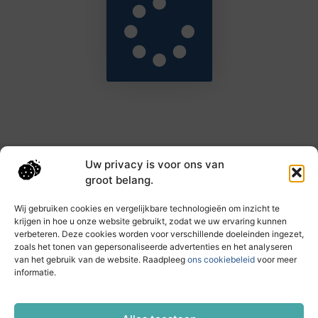
Uw privacy is voor ons van
Main Links
groot belang.
Goede backlinks: de sleutel tot hogere rankings en meer autoriteit
Geld verdienen met links: haal het maximale uit je online bereik
Wij gebruiken cookies en vergelijkbare technologieën om inzicht te
krijgen in hoe u onze website gebruikt, zodat we uw ervaring kunnen
verbeteren. Deze cookies worden voor verschillende doeleinden ingezet,
zoals het tonen van gepersonaliseerde advertenties en het analyseren
Dagelijks nieuwe inzichten op taec.nl
van het gebruik van de website. Raadpleeg
ons cookiebeleid
voor meer
Artikelen vol kennis, inspiratie en praktische tips die
informatie.
jouw ontwikkeling en dagelijks leven verrijken.
Website index
Cookiebeleid (EU)