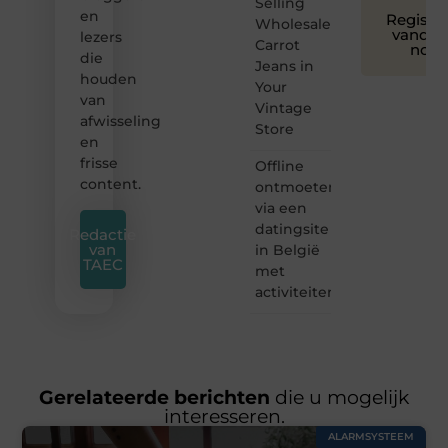
Selling
en
Registre
Wholesale
vandaa
lezers
Carrot
nog
die
Jeans in
houden
Your
van
Vintage
afwisseling
Store
en
frisse
Offline
content.
ontmoeten
via een
datingsite
Redactie
van
in België
TAEC
met
activiteiten
Gerelateerde berichten
die u mogelijk
interesseren.
ALARMSYSTEEM