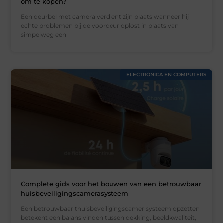
om te kopen?
Een deurbel met camera verdient zijn plaats wanneer hij
echte problemen bij de voordeur oplost in plaats van
simpelweg een
ELECTRONICA EN COMPUTERS
Complete gids voor het bouwen van een betrouwbaar
huisbeveiligingscamerasysteem
Een betrouwbaar thuisbeveiligingscamer systeem opzetten
betekent een balans vinden tussen dekking, beeldkwaliteit,