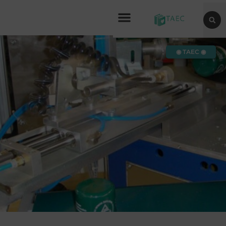
◉ TAEC ◉