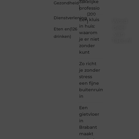
zakelijke
Gezondheid
)
professio
(200
Dienstverlening
Een kluis
Word
)
in huis:
deel
Eten en
(126
waarom
van
drinken
)
je er niet
Taec.nl
zonder
Taec.nl
kunt
is dé
plek
Zo richt
waar
je zonder
creativiteit,
stress
schrijven
een fijne
en
buitenruimte
lezen
in
samenkomen.
Heb je
Een
een
passie
gietvloer
voor
in
bloggen,
Brabant
verhalen
maakt
vertellen