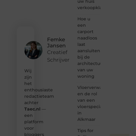
uw huis
of
verkoopklaar
gewoon
het
ontdekken
Hoe u
van
een
inspirerende
carport
content?
naadloos
Femke
Dan
laat
Jansen
hoor jij
aansluiten
bij ons!
Creatief
bij de
Schrijver
❝
architectuur
Samen
van uw
Wij
maken
woning
zijn
we
het
bloggen
Vloerverwarming
toegankelijk,
enthousiaste
en de rol
creatief
redactieteam
van een
en
achter
leuk
vloerspecialist
Taec.nl
—
voor
in
een
iedereen
Alkmaar
platform
❞
voor
Tips for
bloggers