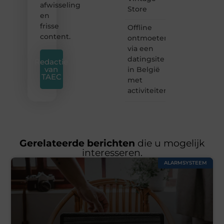
afwisseling
Store
en
frisse
Offline
content.
ontmoeten
via een
datingsite
Redactie
van
in België
TAEC
met
activiteiten
Gerelateerde berichten
die u mogelijk
interesseren.
ALARMSYSTEEM