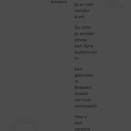
drinken
)
je er niet
Taec.nl
zonder
Taec.nl
kunt
is dé
plek
Zo richt
waar
je zonder
creativiteit,
stress
schrijven
een fijne
en
buitenruimte
lezen
in
samenkomen.
Heb je
Een
een
passie
gietvloer
voor
in
bloggen,
Brabant
verhalen
maakt
vertellen
uw huis
of
verkoopklaar
gewoon
het
ontdekken
Hoe u
van
een
inspirerende
carport