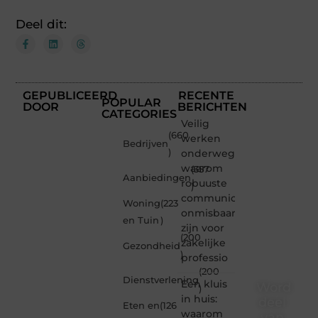
Deel dit:
GEPUBLICEERD
RECENTE
POPULAR
DOOR
BERICHTEN
CATEGORIES
Veilig
(660
werken
Bedrijven
)
onderweg:
waarom
(357
Aanbiedingen
robuuste
)
communicatiemiddelen
Woning
(223
onmisbaar
en Tuin
)
zijn voor
(200
zakelijke
Gezondheid
)
professio
(200
Dienstverlening
Een kluis
Word
)
in huis:
deel
Eten en
(126
waarom
van