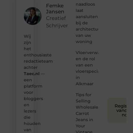
content?
naadloos
Femke
Dan
laat
Jansen
hoor jij
aansluiten
bij ons!
Creatief
bij de
Schrijver
❝
architectuur
Samen
van uw
Wij
maken
woning
zijn
we
het
bloggen
Vloerverwarming
toegankelijk,
enthousiaste
en de rol
creatief
redactieteam
van een
en
achter
leuk
vloerspecialist
Taec.nl
—
voor
in
een
iedereen
Alkmaar
platform
❞
voor
Tips for
bloggers
Selling
en
Registre
Wholesale
vandaa
lezers
Carrot
nog
die
Jeans in
houden
Your
van
Vintage