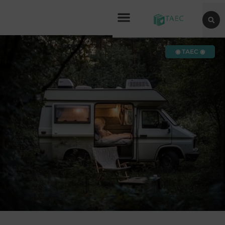
◉ TAEC ◉