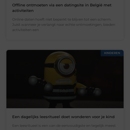
Offline ontmoeten via een datingsite in België met
activiteiten
Online daten hoeft niet beperkt te blijven tot een scherm.
Juist wanneer je verlangt naar echte ontmoetingen, bieden
activiteiten een
KINDEREN
Een dagelijks leesritueel doet wonderen voor je kind
Een leesritueel is een van de eenvoudigste en tegelijk meest