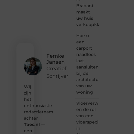
bloggen,
Brabant
verhalen
maakt
vertellen
uw huis
of
verkoopklaar
gewoon
het
ontdekken
Hoe u
van
een
inspirerende
carport
content?
naadloos
Femke
Dan
laat
Jansen
hoor jij
aansluiten
bij ons!
Creatief
bij de
Schrijver
❝
architectuur
Samen
van uw
Wij
maken
woning
zijn
we
het
bloggen
Vloerverwarming
toegankelijk,
enthousiaste
en de rol
creatief
redactieteam
van een
en
achter
leuk
vloerspecialist
Taec.nl
—
voor
in
een
iedereen