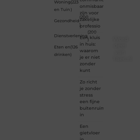
Woning
(223
onmisbaar
en Tuin
)
zijn voor
(200
zakelijke
Gezondheid
)
professio
(200
Dienstverlening
Een kluis
Word
)
in huis:
deel
Eten en
(126
waarom
van
drinken
)
je er niet
Taec.nl
zonder
Taec.nl
kunt
is dé
plek
Zo richt
waar
je zonder
creativiteit,
stress
schrijven
een fijne
en
buitenruimte
lezen
in
samenkomen.
Heb je
Een
een
passie
gietvloer
voor
in