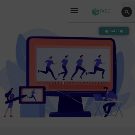
◉ TAEC ◉