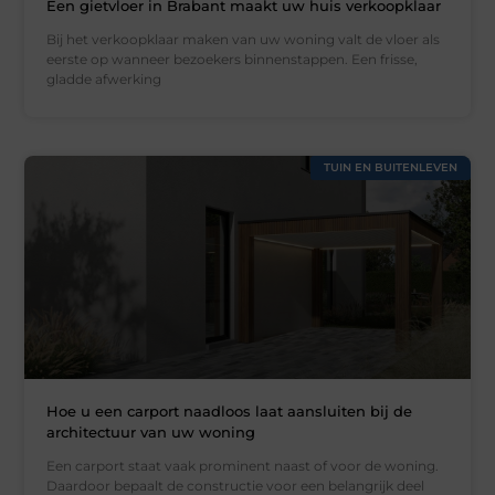
Een gietvloer in Brabant maakt uw huis verkoopklaar
Bij het verkoopklaar maken van uw woning valt de vloer als
eerste op wanneer bezoekers binnenstappen. Een frisse,
gladde afwerking
TUIN EN BUITENLEVEN
Hoe u een carport naadloos laat aansluiten bij de
architectuur van uw woning
Een carport staat vaak prominent naast of voor de woning.
Daardoor bepaalt de constructie voor een belangrijk deel