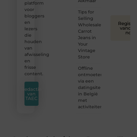
Alkmaar
platform
❞
voor
Tips for
bloggers
Selling
en
Registre
Wholesale
vandaa
lezers
Carrot
nog
die
Jeans in
houden
Your
van
Vintage
afwisseling
Store
en
frisse
Offline
content.
ontmoeten
via een
datingsite
Redactie
van
in België
TAEC
met
activiteiten