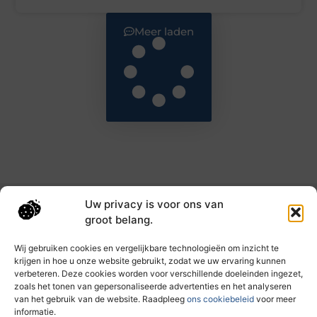
Meer laden
Uw privacy is voor ons van
Main Links
groot belang.
Goede backlinks: de sleutel tot hogere rankings en meer autoriteit
Geld verdienen met links: haal het maximale uit je online bereik
Wij gebruiken cookies en vergelijkbare technologieën om inzicht te
krijgen in hoe u onze website gebruikt, zodat we uw ervaring kunnen
verbeteren. Deze cookies worden voor verschillende doeleinden ingezet,
zoals het tonen van gepersonaliseerde advertenties en het analyseren
Dagelijks nieuwe inzichten op taec.nl
van het gebruik van de website. Raadpleeg
ons cookiebeleid
voor meer
Artikelen vol kennis, inspiratie en praktische tips die
informatie.
jouw ontwikkeling en dagelijks leven verrijken.