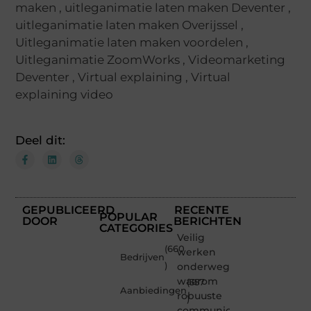
maken
,
uitleganimatie laten maken Deventer
,
uitleganimatie laten maken Overijssel
,
Uitleganimatie laten maken voordelen
,
Uitleganimatie ZoomWorks
,
Videomarketing
Deventer
,
Virtual explaining
,
Virtual
explaining video
Deel dit:
GEPUBLICEERD
RECENTE
POPULAR
DOOR
BERICHTEN
CATEGORIES
Veilig
(660
werken
Bedrijven
)
onderweg:
waarom
(357
Aanbiedingen
robuuste
)
communicatiemiddelen