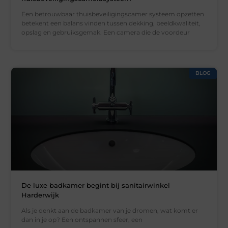
Een betrouwbaar thuisbeveiligingscamer systeem opzetten
betekent een balans vinden tussen dekking, beeldkwaliteit,
opslag en gebruiksgemak. Een camera die de voordeur
BLOG
De luxe badkamer begint bij sanitairwinkel
Harderwijk
Als je denkt aan de badkamer van je dromen, wat komt er
dan in je op? Een ontspannen sfeer, een