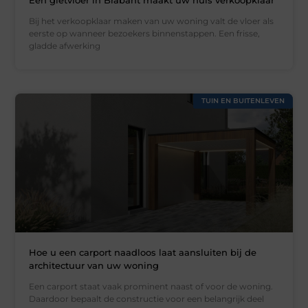
Een gietvloer in Brabant maakt uw huis verkoopklaar
Bij het verkoopklaar maken van uw woning valt de vloer als
eerste op wanneer bezoekers binnenstappen. Een frisse,
gladde afwerking
TUIN EN BUITENLEVEN
Hoe u een carport naadloos laat aansluiten bij de
architectuur van uw woning
Een carport staat vaak prominent naast of voor de woning.
Daardoor bepaalt de constructie voor een belangrijk deel