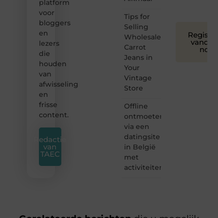
platform
❞
voor
Tips for
bloggers
Selling
en
Registre
Wholesale
vandaa
lezers
Carrot
nog
die
Jeans in
houden
Your
van
Vintage
afwisseling
Store
en
frisse
Offline
content.
ontmoeten
via een
datingsite
Redactie
van
in België
TAEC
met
activiteiten