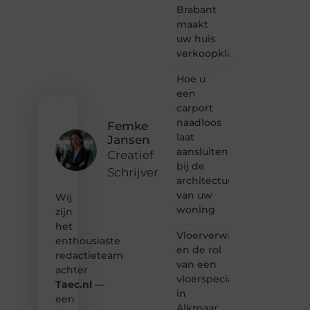
bloggen,
Brabant
verhalen
maakt
vertellen
uw huis
of
verkoopklaar
gewoon
het
ontdekken
Hoe u
van
een
inspirerende
carport
content?
naadloos
Femke
Dan
laat
Jansen
hoor jij
aansluiten
bij ons!
Creatief
bij de
Schrijver
❝
architectuur
Samen
van uw
Wij
maken
woning
zijn
we
het
bloggen
Vloerverwarming
toegankelijk,
enthousiaste
en de rol
creatief
redactieteam
van een
en
achter
leuk
vloerspecialist
Taec.nl
—
voor
in
een
iedereen
Alkmaar