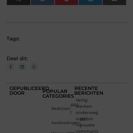
X
Facebook
Pinterest
LinkedIn
Email
(Twitter)
Tags:
Deel dit:
GEPUBLICEERD
RECENTE
POPULAR
DOOR
BERICHTEN
CATEGORIES
Veilig
(660
werken
Bedrijven
)
onderweg:
waarom
(357
Aanbiedingen
robuuste
)
communicatiemiddelen