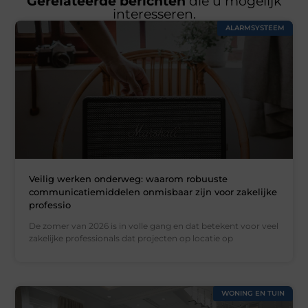
Gerelateerde berichten
die u mogelijk
interesseren.
ALARMSYSTEEM
Veilig werken onderweg: waarom robuuste
communicatiemiddelen onmisbaar zijn voor zakelijke
professio
De zomer van 2026 is in volle gang en dat betekent voor veel
zakelijke professionals dat projecten op locatie op
WONING EN TUIN