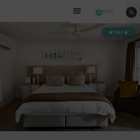
◉ TAEC ◉