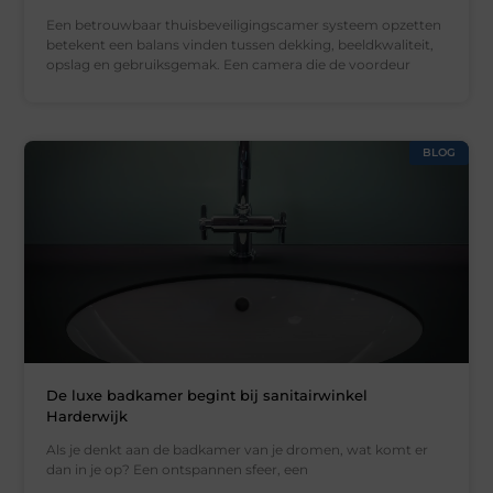
Een betrouwbaar thuisbeveiligingscamer systeem opzetten
betekent een balans vinden tussen dekking, beeldkwaliteit,
opslag en gebruiksgemak. Een camera die de voordeur
BLOG
De luxe badkamer begint bij sanitairwinkel
Harderwijk
Als je denkt aan de badkamer van je dromen, wat komt er
dan in je op? Een ontspannen sfeer, een