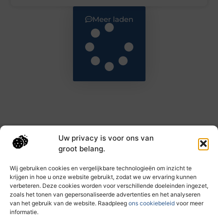
Meer laden
Uw privacy is voor ons van
Main Links
groot belang.
Goede backlinks: de sleutel tot hogere rankings en meer autoriteit
Geld verdienen met links: haal het maximale uit je online bereik
Wij gebruiken cookies en vergelijkbare technologieën om inzicht te
krijgen in hoe u onze website gebruikt, zodat we uw ervaring kunnen
verbeteren. Deze cookies worden voor verschillende doeleinden ingezet,
zoals het tonen van gepersonaliseerde advertenties en het analyseren
Dagelijks nieuwe inzichten op taec.nl
van het gebruik van de website. Raadpleeg
ons cookiebeleid
voor meer
Artikelen vol kennis, inspiratie en praktische tips die
informatie.
jouw ontwikkeling en dagelijks leven verrijken.