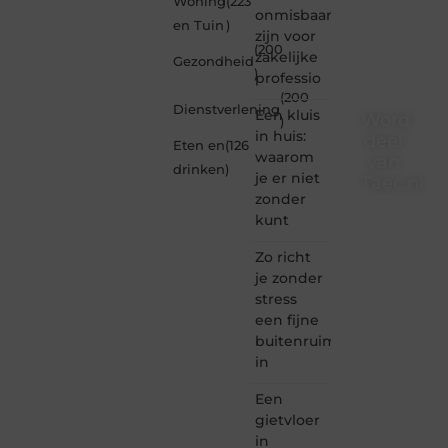
Woning
(223
onmisbaar
en Tuin
)
zijn voor
(200
zakelijke
Gezondheid
)
professio
(200
Dienstverlening
Een kluis
Word
)
in huis:
deel
Eten en
(126
waarom
van
drinken
)
je er niet
Taec.nl
zonder
Taec.nl
kunt
is dé
plek
Zo richt
waar
je zonder
creativiteit,
stress
schrijven
een fijne
en
buitenruimte
lezen
in
samenkomen.
Heb je
Een
een
passie
gietvloer
voor
in