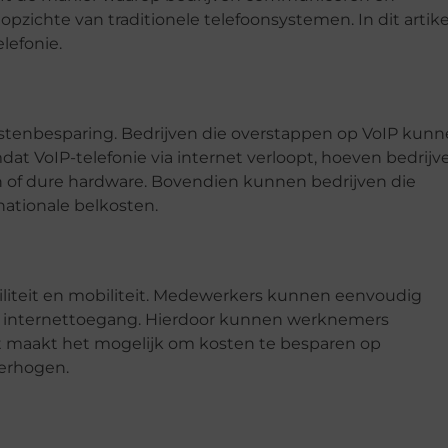
pzichte van traditionele telefoonsystemen. In dit artike
lefonie.
ostenbesparing. Bedrijven die overstappen op VoIP kun
at VoIP-telefonie via internet verloopt, hoeven bedrijv
nen of dure hardware. Bovendien kunnen bedrijven die
nationale belkosten.
iliteit en mobiliteit. Medewerkers kunnen eenvoudig
et internettoegang. Hierdoor kunnen werknemers
it maakt het mogelijk om kosten te besparen op
verhogen.