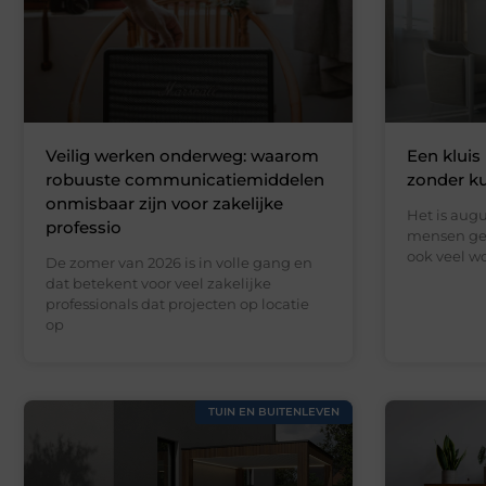
Veilig werken onderweg: waarom
Een kluis 
robuuste communicatiemiddelen
zonder k
onmisbaar zijn voor zakelijke
Het is augu
professio
mensen gen
ook veel wo
De zomer van 2026 is in volle gang en
dat betekent voor veel zakelijke
professionals dat projecten op locatie
op
TUIN EN BUITENLEVEN