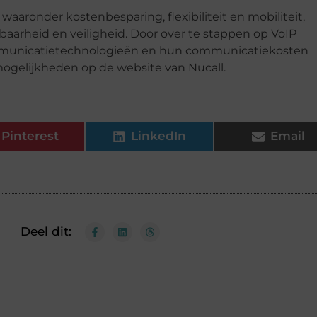
 waaronder kostenbesparing, flexibiliteit en mobiliteit,
wbaarheid en veiligheid. Door over te stappen op VoIP
mmunicatietechnologieën en hun communicatiekosten
 mogelijkheden op de website van Nucall.
Pinterest
LinkedIn
Email
Deel dit: