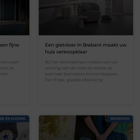
een fijne
Een gietvloer in Brabant maakt uw
huis verkoopklaar
te is een
Bij het verkoopklaar maken van uw
nen, te
woning valt de vloer als eerste op
 met
wanneer bezoekers binnenstappen.
Een frisse, gladde afwerking
DE EN KLEDING
BEDRIJVEN