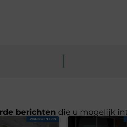
rde berichten
die u mogelijk in
WONING EN TUIN