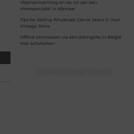
Vloerverwarming en de rol van een
vloerspecialist in Alkmaar
Tips for Selling Wholesale Carrot Jeans in Your
Vintage Store
Offline ontmoeten via een datingsite in België
met activiteiten
Word deel van Taec.nl
Taec.nl is dé plek waar creativiteit, schrijven en
lezen samenkomen. Heb je een passie voor
bloggen, verhalen vertellen of gewoon het
ontdekken van inspirerende content? Dan hoor
jij bij ons!
❝
Samen maken we bloggen toegankelijk,
creatief en leuk voor iedereen
❞