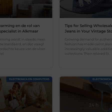
arming en de rol van
Tips for Selling Wholesal
specialist in Alkmaar
Jeans in Your Vintage St
rming wordt in steeds meer
Growing demand for authent
e standaard, en dat vraagt
fashion has made carrot jean
rdachte keuze van de vloer
increasingly valuable addition
iet
collections. Their relaxed fit,
ELECTRONICA EN COMPUTERS
ELECTRONICA