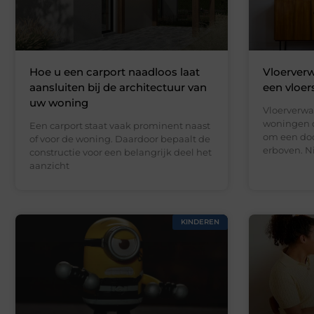
Hoe u een carport naadloos laat
Vloerverw
aansluiten bij de architectuur van
een vloer
uw woning
Vloerverwa
woningen d
Een carport staat vaak prominent naast
om een doo
of voor de woning. Daardoor bepaalt de
erboven. N
constructie voor een belangrijk deel het
aanzicht
KINDEREN