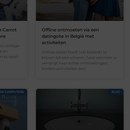
e Carrot
Offline ontmoeten via een
ore
datingsite in België met
activiteiten
ic vintage
s an
Online daten hoeft niet beperkt te
 to retail
blijven tot een scherm. Juist wanneer je
verlangt naar echte ontmoetingen,
bieden activiteiten een
 EN COMPUTERS
BLOG