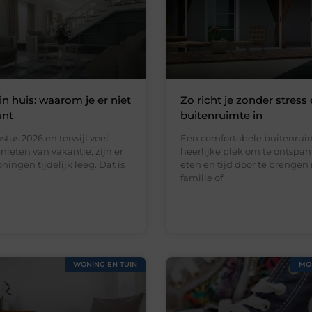
in huis: waarom je er niet
Zo richt je zonder stress 
unt
buitenruimte in
stus 2026 en terwijl veel
Een comfortabele buitenruim
ieten van vakantie, zijn er
heerlijke plek om te ontspan
ningen tijdelijk leeg. Dat is
eten en tijd door te brengen
familie of
WONING EN TUIN
MO