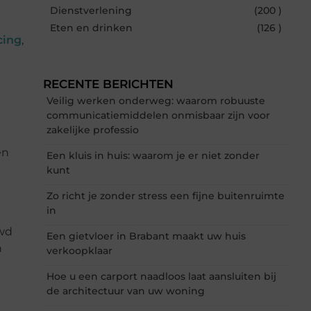
Dienstverlening
(200 )
Eten en drinken
(126 )
cing
,
RECENTE BERICHTEN
Veilig werken onderweg: waarom robuuste
communicatiemiddelen onmisbaar zijn voor
zakelijke professio
en
Een kluis in huis: waarom je er niet zonder
kunt
Zo richt je zonder stress een fijne buitenruimte
in
uwd
Een gietvloer in Brabant maakt uw huis
n
verkoopklaar
Hoe u een carport naadloos laat aansluiten bij
de architectuur van uw woning