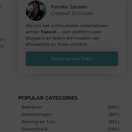
l
Femke Jansen
Creatief Schrijver
Wij zijn het enthousiaste redactieteam
achter
Taec.nl
— een platform voor
bloggers en lezers die houden van
nen
afwisseling en frisse content.
en
Redactie van TAEC
POPULAR CATEGORIES
Bedrijven
(660 )
Aanbiedingen
(357 )
Woning en Tuin
(223 )
Gezondheid
(200 )