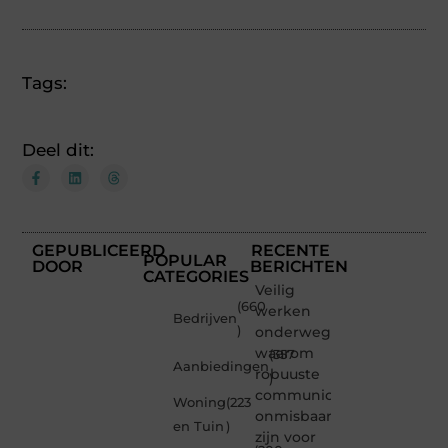
Tags:
Deel dit:
GEPUBLICEERD
RECENTE
POPULAR
DOOR
BERICHTEN
CATEGORIES
Veilig
(660
werken
Bedrijven
)
onderweg:
waarom
(357
Aanbiedingen
robuuste
)
communicatiemiddelen
Woning
(223
onmisbaar
en Tuin
)
zijn voor