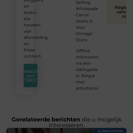
bloggers
Selling
en
Registre
Wholesale
vandaa
lezers
Carrot
nog
die
Jeans in
houden
Your
van
Vintage
afwisseling
Store
en
frisse
Offline
content.
ontmoeten
via een
datingsite
Redactie
van
in België
TAEC
met
activiteiten
Gerelateerde berichten
die u mogelijk
interesseren.
ALARMSYSTEEM