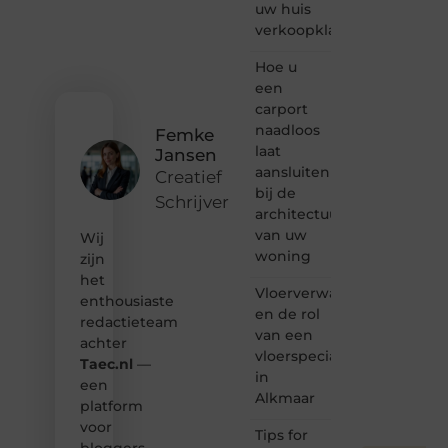
uw huis
of
verkoopklaar
gewoon
het
ontdekken
Hoe u
van
een
inspirerende
carport
content?
naadloos
Femke
Dan
laat
Jansen
hoor jij
aansluiten
bij ons!
Creatief
bij de
Schrijver
❝
architectuur
Samen
van uw
Wij
maken
woning
zijn
we
het
bloggen
Vloerverwarming
toegankelijk,
enthousiaste
en de rol
creatief
redactieteam
van een
en
achter
leuk
vloerspecialist
Taec.nl
—
voor
in
een
iedereen
Alkmaar
platform
❞
voor
Tips for