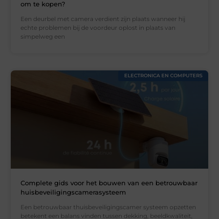
om te kopen?
Een deurbel met camera verdient zijn plaats wanneer hij
echte problemen bij de voordeur oplost in plaats van
simpelweg een
ELECTRONICA EN COMPUTERS
Complete gids voor het bouwen van een betrouwbaar
huisbeveiligingscamerasysteem
Een betrouwbaar thuisbeveiligingscamer systeem opzetten
betekent een balans vinden tussen dekking, beeldkwaliteit,