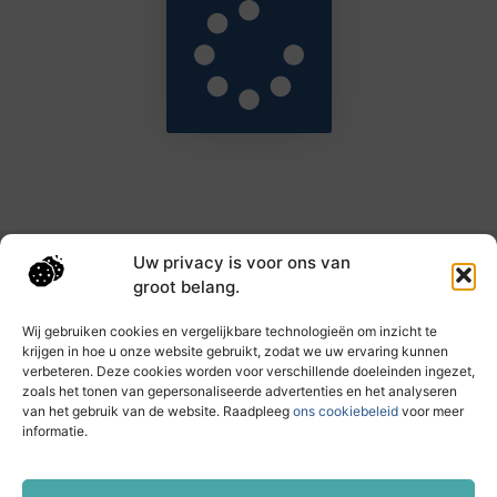
Uw privacy is voor ons van
Main Links
groot belang.
Goede backlinks: de sleutel tot hogere rankings en meer autoriteit
Geld verdienen met links: haal het maximale uit je online bereik
Wij gebruiken cookies en vergelijkbare technologieën om inzicht te
krijgen in hoe u onze website gebruikt, zodat we uw ervaring kunnen
verbeteren. Deze cookies worden voor verschillende doeleinden ingezet,
zoals het tonen van gepersonaliseerde advertenties en het analyseren
Dagelijks nieuwe inzichten op taec.nl
van het gebruik van de website. Raadpleeg
ons cookiebeleid
voor meer
Artikelen vol kennis, inspiratie en praktische tips die
informatie.
jouw ontwikkeling en dagelijks leven verrijken.
Website index
Cookiebeleid (EU)