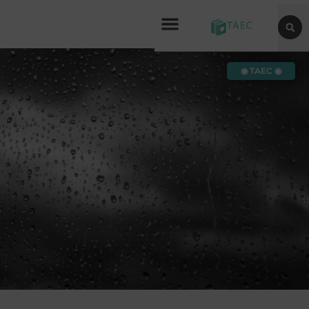
◉ TAEC ◉