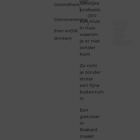
(200
zakelijke
Gezondheid
)
professio
(200
Dienstverlening
Een kluis
Word
)
in huis:
deel
Eten en
(126
waarom
van
drinken
)
je er niet
Taec.nl
zonder
Taec.nl
kunt
is dé
plek
Zo richt
waar
je zonder
creativiteit,
stress
schrijven
een fijne
en
buitenruimte
lezen
in
samenkomen.
Heb je
Een
een
passie
gietvloer
voor
in
bloggen,
Brabant
verhalen
maakt
vertellen