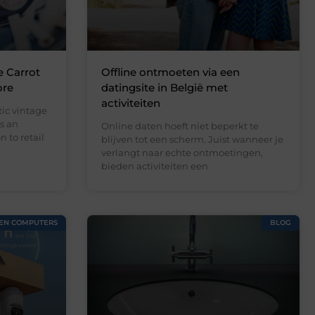
e Carrot
Offline ontmoeten via een
ore
datingsite in België met
activiteiten
ic vintage
s an
Online daten hoeft niet beperkt te
 to retail
blijven tot een scherm. Juist wanneer je
verlangt naar echte ontmoetingen,
bieden activiteiten een
 EN COMPUTERS
BLOG