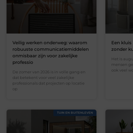
Veilig werken onderweg: waarom
Een kluis 
robuuste communicatiemiddelen
zonder k
onmisbaar zijn voor zakelijke
Het is augu
professio
mensen gen
ook veel wo
De zomer van 2026 is in volle gang en
dat betekent voor veel zakelijke
professionals dat projecten op locatie
op
TUIN EN BUITENLEVEN