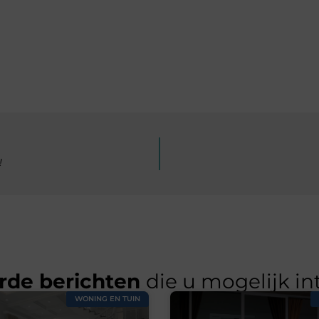
!
rde berichten
die u mogelijk in
WONING EN TUIN