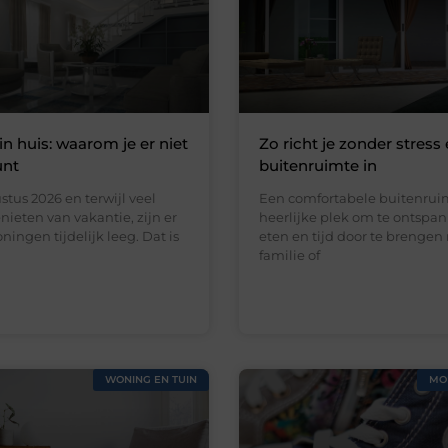
in huis: waarom je er niet
Zo richt je zonder stress 
unt
buitenruimte in
stus 2026 en terwijl veel
Een comfortabele buitenruim
ieten van vakantie, zijn er
heerlijke plek om te ontspan
ningen tijdelijk leeg. Dat is
eten en tijd door te brengen
familie of
WONING EN TUIN
MO