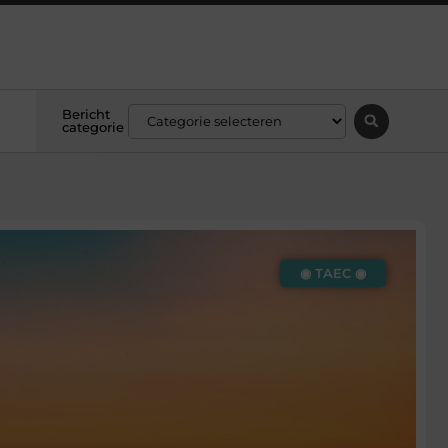
Bericht
categorie
◉ TAEC ◉