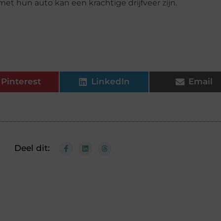
t hun auto kan een krachtige drijfveer zijn.
Pinterest
LinkedIn
Email
Deel dit: