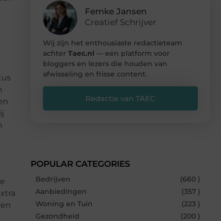
Femke Jansen
Creatief Schrijver
Wij zijn het enthousiaste redactieteam
achter
Taec.nl
— een platform voor
bloggers en lezers die houden van
afwisseling en frisse content.
tus
n
Redactie van TAEC
nen
j
n
POPULAR CATEGORIES
Bedrijven
(660 )
de
Aanbiedingen
(357 )
xtra
Woning en Tuin
(223 )
ren
Gezondheid
(200 )