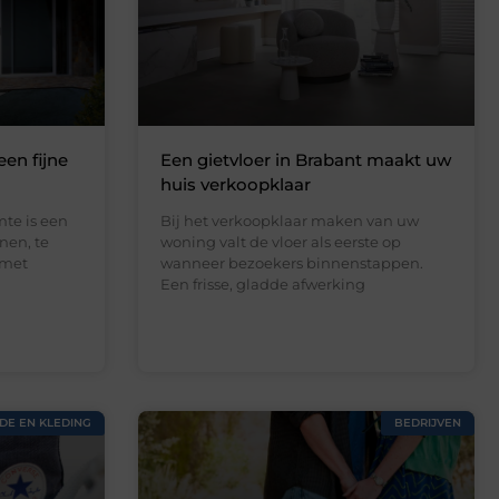
een fijne
Een gietvloer in Brabant maakt uw
huis verkoopklaar
te is een
Bij het verkoopklaar maken van uw
nen, te
woning valt de vloer als eerste op
 met
wanneer bezoekers binnenstappen.
Een frisse, gladde afwerking
DE EN KLEDING
BEDRIJVEN