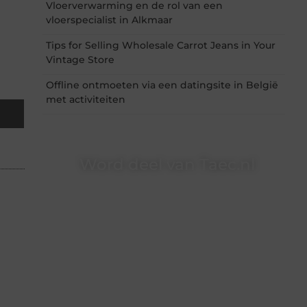
Vloerverwarming en de rol van een
vloerspecialist in Alkmaar
Tips for Selling Wholesale Carrot Jeans in Your
Vintage Store
Offline ontmoeten via een datingsite in België
met activiteiten
Word deel van Taec.nl
Taec.nl is dé plek waar creativiteit, schrijven en
lezen samenkomen. Heb je een passie voor
bloggen, verhalen vertellen of gewoon het
ontdekken van inspirerende content? Dan hoor
jij bij ons!
❝
Samen maken we bloggen toegankelijk,
creatief en leuk voor iedereen
❞