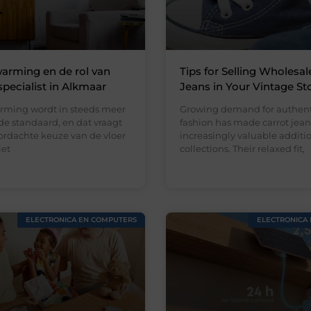
arming en de rol van
Tips for Selling Wholesal
specialist in Alkmaar
Jeans in Your Vintage St
rming wordt in steeds meer
Growing demand for authent
e standaard, en dat vraagt
fashion has made carrot jean
rdachte keuze van de vloer
increasingly valuable addition
iet
collections. Their relaxed fit,
ELECTRONICA EN COMPUTERS
ELECTRONICA