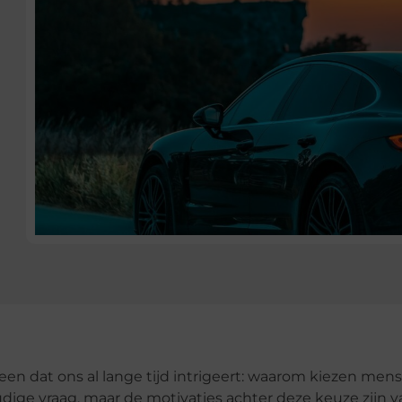
een dat ons al lange tijd intrigeert: waarom kiezen men
dige vraag, maar de motivaties achter deze keuze zijn v