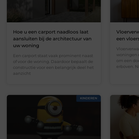
Hoe u een carport naadloos laat
Vloerverw
aansluiten bij de architectuur van
een vloer
uw woning
Vloerverwa
woningen d
Een carport staat vaak prominent naast
om een doo
of voor de woning. Daardoor bepaalt de
erboven. N
constructie voor een belangrijk deel het
aanzicht
KINDEREN