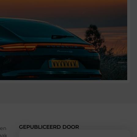
GEPUBLICEERD DOOR
sen
aak