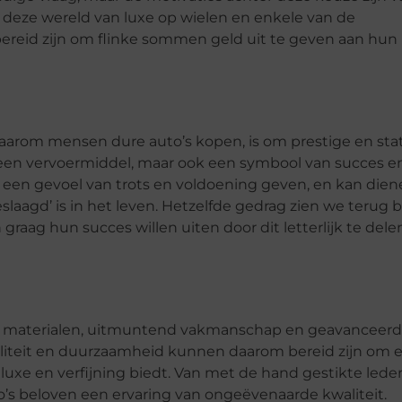
deze wereld van luxe op wielen en enkele van de
reid zijn om flinke sommen geld uit te geven aan hun
arom mensen dure auto’s kopen, is om prestige en sta
en een vervoermiddel, maar ook een symbool van succes e
n een gevoel van trots en voldoening geven, en kan die
aagd’ is in het leven. Hetzelfde gedrag zien we terug bi
graag hun succes willen uiten door dit letterlijk te dele
ge materialen, uitmuntend vakmanschap en geavanceer
iteit en duurzaamheid kunnen daarom bereid zijn om e
luxe en verfijning biedt. Van met de hand gestikte lede
o’s beloven een ervaring van ongeëvenaarde kwaliteit.