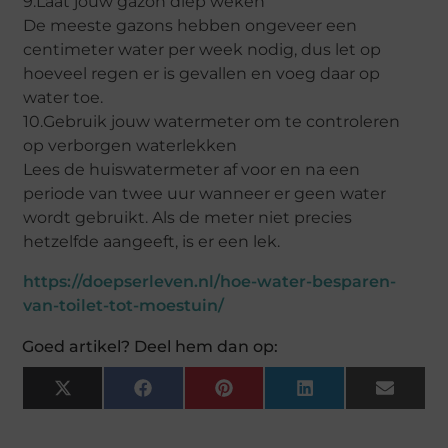
9.Laat jouw gazon diep weken
De meeste gazons hebben ongeveer een
centimeter water per week nodig, dus let op
hoeveel regen er is gevallen en voeg daar op
water toe.
10.Gebruik jouw watermeter om te controleren
op verborgen waterlekken
Lees de huiswatermeter af voor en na een
periode van twee uur wanneer er geen water
wordt gebruikt. Als de meter niet precies
hetzelfde aangeeft, is er een lek.
https://doepserleven.nl/hoe-water-besparen-
van-toilet-tot-moestuin/
Goed artikel? Deel hem dan op:
X
Facebook
Pinterest
LinkedIn
Email
(Twitter)