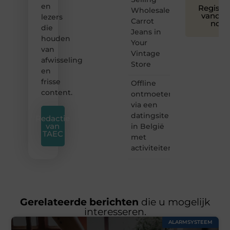
en
Registre
Wholesale
vandaa
lezers
Carrot
nog
die
Jeans in
houden
Your
van
Vintage
afwisseling
Store
en
frisse
Offline
content.
ontmoeten
via een
datingsite
Redactie
van
in België
TAEC
met
activiteiten
Gerelateerde berichten
die u mogelijk
interesseren.
ALARMSYSTEEM