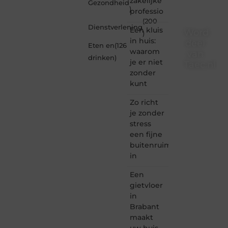
zakelijke
Gezondheid
)
professio
(200
Dienstverlening
Een kluis
Word
)
in huis:
deel
Eten en
(126
waarom
van
drinken
)
je er niet
Taec.nl
zonder
Taec.nl
kunt
is dé
plek
Zo richt
waar
je zonder
creativiteit,
stress
schrijven
een fijne
en
buitenruimte
lezen
in
samenkomen.
Heb je
Een
een
passie
gietvloer
voor
in
bloggen,
Brabant
verhalen
maakt
vertellen
uw huis