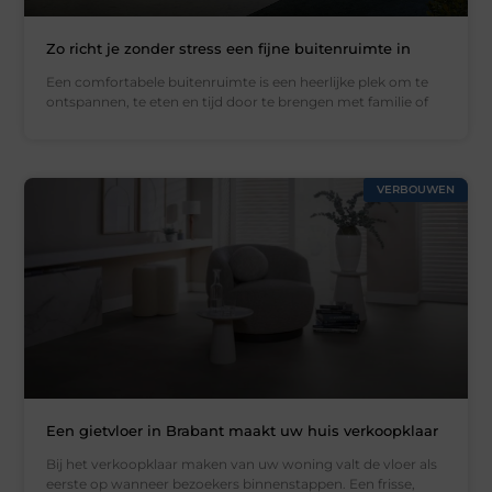
Zo richt je zonder stress een fijne buitenruimte in
Een comfortabele buitenruimte is een heerlijke plek om te
ontspannen, te eten en tijd door te brengen met familie of
VERBOUWEN
Een gietvloer in Brabant maakt uw huis verkoopklaar
Bij het verkoopklaar maken van uw woning valt de vloer als
eerste op wanneer bezoekers binnenstappen. Een frisse,