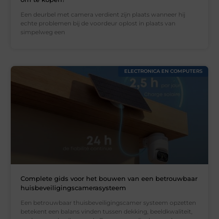
Een deurbel met camera verdient zijn plaats wanneer hij
echte problemen bij de voordeur oplost in plaats van
simpelweg een
ELECTRONICA EN COMPUTERS
Complete gids voor het bouwen van een betrouwbaar
huisbeveiligingscamerasysteem
Een betrouwbaar thuisbeveiligingscamer systeem opzetten
betekent een balans vinden tussen dekking, beeldkwaliteit,