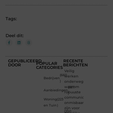
Tags:
Deel dit:
GEPUBLICEERD
RECENTE
POPULAR
DOOR
BERICHTEN
CATEGORIES
Veilig
(660
werken
Bedrijven
)
onderweg:
waarom
(357
Aanbiedingen
robuuste
)
communicatiemiddelen
Woning
(223
onmisbaar
en Tuin
)
zijn voor
(200