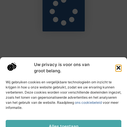
Uw privacy is voor ons van
Main Links
groot belang.
Goede backlinks: de sleutel tot hogere rankings en meer autoriteit
Geld verdienen met links: haal het maximale uit je online bereik
Wij gebruiken cookies en vergelijkbare technologieën om inzicht te
krijgen in hoe u onze website gebruikt, zodat we uw ervaring kunnen
verbeteren. Deze cookies worden voor verschillende doeleinden ingezet,
zoals het tonen van gepersonaliseerde advertenties en het analyseren
Dagelijks nieuwe inzichten op taec.nl
van het gebruik van de website. Raadpleeg
ons cookiebeleid
voor meer
Artikelen vol kennis, inspiratie en praktische tips die
informatie.
jouw ontwikkeling en dagelijks leven verrijken.
Website index
Cookiebeleid (EU)
Alles toestaan