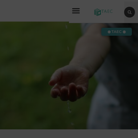
◉ TAEC ◉