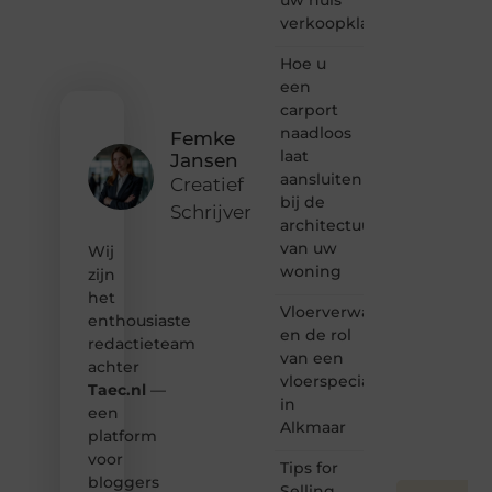
of
verkoopklaar
gewoon
het
ontdekken
Hoe u
van
een
inspirerende
carport
content?
naadloos
Femke
Dan
laat
Jansen
hoor jij
aansluiten
bij ons!
Creatief
bij de
Schrijver
❝
architectuur
Samen
van uw
Wij
maken
woning
zijn
we
het
bloggen
Vloerverwarming
toegankelijk,
enthousiaste
en de rol
creatief
redactieteam
van een
en
achter
leuk
vloerspecialist
Taec.nl
—
voor
in
een
iedereen
Alkmaar
platform
❞
voor
Tips for
bloggers
Selling