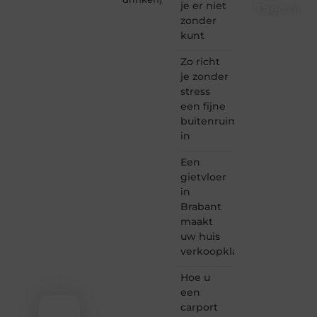
je er niet
Taec.nl
zonder
Taec.nl
kunt
is dé
plek
Zo richt
waar
je zonder
creativiteit,
stress
schrijven
een fijne
en
buitenruimte
lezen
in
samenkomen.
Heb je
Een
een
passie
gietvloer
voor
in
bloggen,
Brabant
verhalen
maakt
vertellen
uw huis
of
verkoopklaar
gewoon
het
ontdekken
Hoe u
van
een
inspirerende
carport
content?