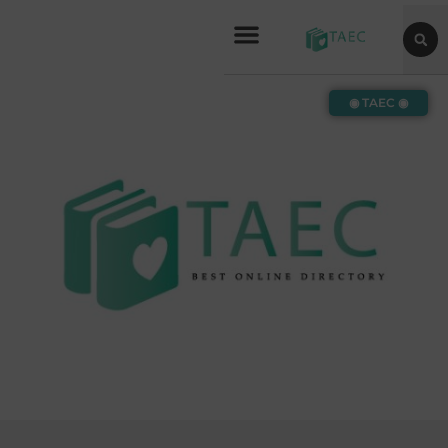
◉ TAEC ◉