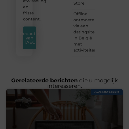
afwisseling
Store
en
frisse
Offline
content.
ontmoeten
via een
datingsite
Redactie
van
in België
TAEC
met
activiteiten
Gerelateerde berichten
die u mogelijk
interesseren.
ALARMSYSTEEM