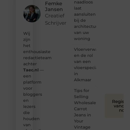
naadloos
Femke
Dan
laat
Jansen
hoor jij
aansluiten
bij ons!
Creatief
bij de
Schrijver
❝
architectuur
Samen
van uw
Wij
maken
woning
zijn
we
het
bloggen
Vloerverwarming
toegankelijk,
enthousiaste
en de rol
creatief
redactieteam
van een
en
achter
leuk
vloerspecialist
Taec.nl
—
voor
in
een
iedereen
Alkmaar
platform
❞
voor
Tips for
bloggers
Selling
en
Registre
Wholesale
vandaa
lezers
Carrot
nog
die
Jeans in
houden
Your
van
Vintage