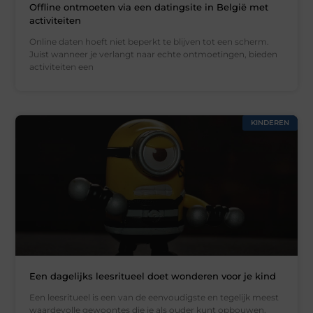
Offline ontmoeten via een datingsite in België met
activiteiten
Online daten hoeft niet beperkt te blijven tot een scherm.
Juist wanneer je verlangt naar echte ontmoetingen, bieden
activiteiten een
KINDEREN
Een dagelijks leesritueel doet wonderen voor je kind
Een leesritueel is een van de eenvoudigste en tegelijk meest
waardevolle gewoontes die je als ouder kunt opbouwen.