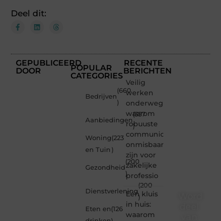
Deel dit:
GEPUBLICEERD
RECENTE
POPULAR
DOOR
BERICHTEN
CATEGORIES
Veilig
(660
werken
Bedrijven
)
onderweg:
waarom
(357
Aanbiedingen
robuuste
)
communicatiemiddelen
Woning
(223
onmisbaar
en Tuin
)
zijn voor
(200
zakelijke
Gezondheid
)
professio
(200
Dienstverlening
Een kluis
Word
)
in huis:
deel
Eten en
(126
waarom
van
drinken
)